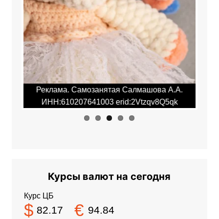
Previ
Next
ous
.А.
Реклама. Самозанятая Салмашова А.А.
Ре
qk
ИНН:610207641003 erid:2Vtzqv8Q5qk
И
Курсы валют на сегодня
Курс ЦБ
$
€
82.17
94.84