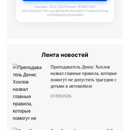
Реклама. ООО «ОЗОН Банк». 9703077050
ADLVwa2EeAfT1KcczwC8jV6bn4frZMUqiNKThTcAwnGvk2Cwg
vCiT6D9SgiJEp2Kj2ph69Qf
Лента новостей
Преподаватель Денис Хохлов
назвал главные правила, которые
помогут не допустить трагедии с
детьми в автомобиле
07/08/2026