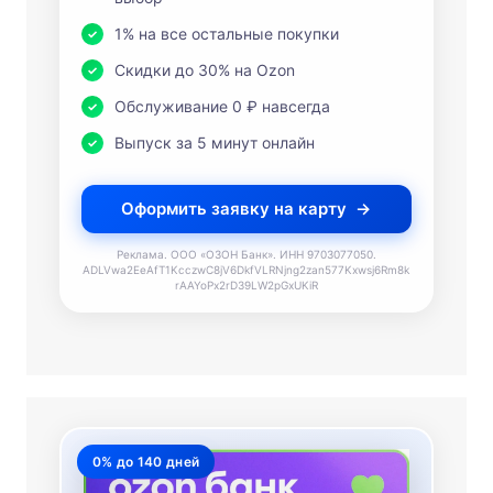
1% на все остальные покупки
Скидки до 30% на Ozon
Обслуживание 0 ₽ навсегда
Выпуск за 5 минут онлайн
Оформить заявку на карту
Реклама. ООО «ОЗОН Банк». ИНН 9703077050.
ADLVwa2EeAfT1KcczwC8jV6DkfVLRNjng2zan577Kxwsj6Rm8k
rAAYoPx2rD39LW2pGxUKiR
0% до 140 дней