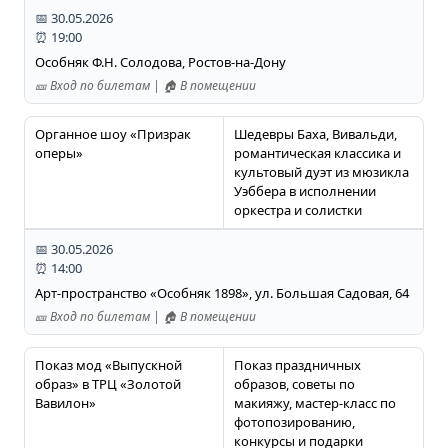
📅 30.05.2026
⏰ 19:00
Особняк Ф.Н. Солодова, Ростов-на-Дону
🎫 Вход по билетам | 🏠 В помещении
Органное шоу «Призрак
Шедевры Баха, Вивальди,
оперы»
романтическая классика и
культовый дуэт из мюзикла
Уэббера в исполнении
оркестра и солистки
📅 30.05.2026
⏰ 14:00
Арт-пространство «Особняк 1898», ул. Большая Садовая, 64
🎫 Вход по билетам | 🏠 В помещении
Показ мод «Выпускной
Показ праздничных
образ» в ТРЦ «Золотой
образов, советы по
Вавилон»
макияжу, мастер-класс по
фотопозированию,
конкурсы и подарки