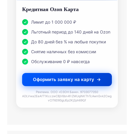
Кредитная Ozon Карта
Лимит до 1 000 000 ₽
Льготный период до 140 дней на Ozon
До 80 дней без % на любые покупки
Снятие наличных без комиссии
Обслуживание 0 ₽ навсегда
Оформить заявку на карту
Реклама. ООО «ОЗОН Банк». 9703077050
ADLVwa2EeAfT1KcczwC8jV6bn4frZMUqiNKThTcAwnGvk2Cwg
vCiT6D9SgiJEp2Kj2ph69Qf