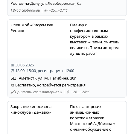
Ростов-на-Дону, ул. Левобережная, 6а
❗️ Вход свободный | ☀️ +25…+27°C
Флешмоб «Рисуем как
Пленэр с
Репин»
профессиональным
куратором в рамках
выставки «Репин. Учитель
великих». Призы авторам
лучших работ
📅 30.05.2026
⏰ 13:00–15:00, регистрация с 12:00
БЦ «Аметист», ул. М. Нагибина, 30г
🎨 Бесплатно, но требуется регистрация
🖌️ Принести свои материалы | ☀️ +26…+28°C
Закрытие киносезона
Показ авторских
киноклуба «Дежавю»
анимационных
короткометражек
Мастерской А. Дёмина +
онлайн-обсуждение с