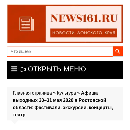
Перейти
к
содержимому
Search Button
Search
for:
👈 ОТКРЫТЬ МЕНЮ
Главная страница
»
Культура
»
Афиша
выходных 30–31 мая 2026 в Ростовской
области: фестивали, экскурсии, концерты,
театр