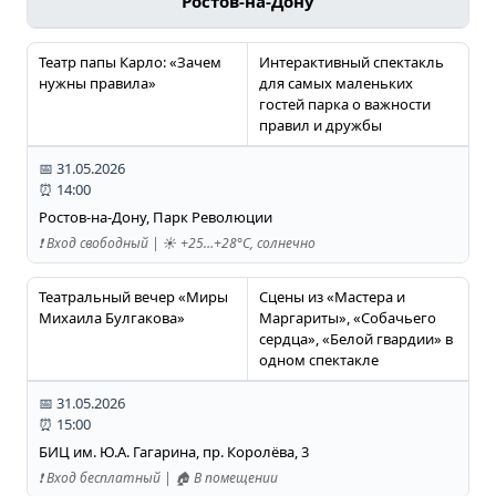
Ростов-на-Дону
Театр папы Карло: «Зачем
Интерактивный спектакль
нужны правила»
для самых маленьких
гостей парка о важности
правил и дружбы
📅 31.05.2026
⏰ 14:00
Ростов-на-Дону, Парк Революции
❗️ Вход свободный | ☀️ +25…+28°C, солнечно
Театральный вечер «Миры
Сцены из «Мастера и
Михаила Булгакова»
Маргариты», «Собачьего
сердца», «Белой гвардии» в
одном спектакле
📅 31.05.2026
⏰ 15:00
БИЦ им. Ю.А. Гагарина, пр. Королёва, 3
❗️ Вход бесплатный | 🏠 В помещении