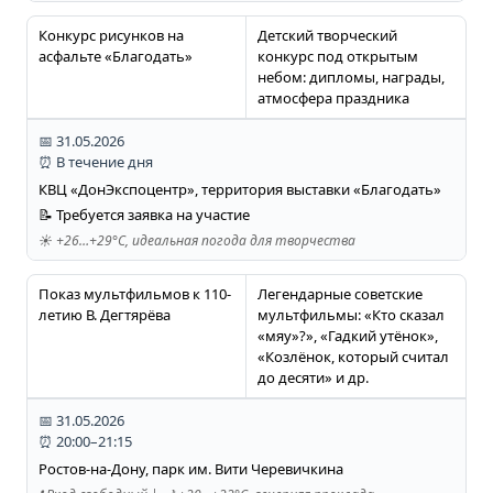
Конкурс рисунков на
Детский творческий
асфальте «Благодать»
конкурс под открытым
небом: дипломы, награды,
атмосфера праздника
📅 31.05.2026
⏰ В течение дня
КВЦ «ДонЭкспоцентр», территория выставки «Благодать»
📝 Требуется заявка на участие
☀️ +26…+29°C, идеальная погода для творчества
Показ мультфильмов к 110-
Легендарные советские
летию В. Дегтярёва
мультфильмы: «Кто сказал
«мяу»?», «Гадкий утёнок»,
«Козлёнок, который считал
до десяти» и др.
📅 31.05.2026
⏰ 20:00–21:15
Ростов-на-Дону, парк им. Вити Черевичкина