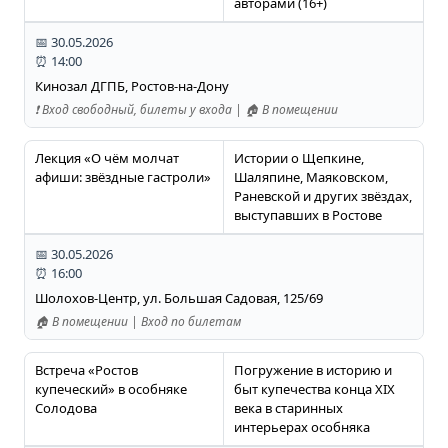
авторами (16+)
📅 30.05.2026
⏰ 14:00
Кинозал ДГПБ, Ростов-на-Дону
❗️ Вход свободный, билеты у входа | 🏠 В помещении
Лекция «О чём молчат
Истории о Щепкине,
афиши: звёздные гастроли»
Шаляпине, Маяковском,
Раневской и других звёздах,
выступавших в Ростове
📅 30.05.2026
⏰ 16:00
Шолохов-Центр, ул. Большая Садовая, 125/69
🏠 В помещении | Вход по билетам
Встреча «Ростов
Погружение в историю и
купеческий» в особняке
быт купечества конца XIX
Солодова
века в старинных
интерьерах особняка