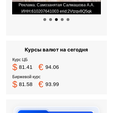
.А.
Реклама. Самозанятая Салмашова А.А.
Ре
qk
ИНН:610207641003 erid:2Vtzqv8Q5qk
И
Курсы валют на сегодня
Курс ЦБ
$
€
81.41
94.06
Биржевой курс
$
€
81.58
93.99