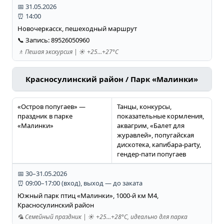
📅 31.05.2026
⏰ 14:00
Новочеркасск, пешеходный маршрут
📞 Запись: 89526050960
🚶 Пешая экскурсия | ☀️ +25…+27°C
Красносулинский район / Парк «Малинки»
«Остров попугаев» —
Танцы, конкурсы,
праздник в парке
показательные кормления,
«Малинки»
аквагрим, «Балет для
журавлей», попугайская
дискотека, капибара-party,
гендер-пати попугаев
📅 30–31.05.2026
⏰ 09:00–17:00 (вход), выход — до заката
Южный парк птиц «Малинки», 1000-й км М4,
Красносулинский район
🦜 Семейный праздник | ☀️ +25…+28°C, идеально для парка