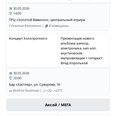
📅 30.05.2026
⏰ 14:00
ТРЦ «Золотой Вавилон», центральный атриум
❗️ Участие бесплатно | 🏠 В помещении
Концерт Холотропного
Презентация нового
альбома: рэпкор,
электроника, хип-хоп,
акустические
импровизации + гитарист
Влад Корольков
📅 30.05.2026
⏰ 20:00
Бар «Хастлер», ул. Суворова, 10
🎫 Вход по билетам | 🌙 +20…+22°C
Аксай / МЕГА