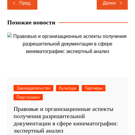
Навигация
Пред.
Далее
по
записям
Похожие новости
Законодательство
Культура
Партнеры
Подслушано
Правовые и организационные аспекты
получения разрешительной
документации в сфере кинематографии:
экспертный анализ