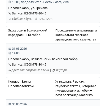
⏰ 10:00, продолжительность 2 часа, 2 км
Новочеркасск, ул. Грекова
📞 Запись: 8(908)173-30-45
🚶 Удобная обувь | ☀️ +24…+27°C
Экскурсия в Вознесенский
Посещение усыпальницы и
кафедральный собор
колокольни главного
храма донского казачества
📅 31.05.2026
⏰ 14:00
Новочеркасск, Вознесенский войсковой собор
📞 Запись: 8(908)173-30-45
⛪ Дресс-код: закрытые плечи | 🏠 Внутри
Концерт Елены
Уникальный вокал,
Новопавловской
глубокие тексты, истории о
путешествиях и любви +
поэт Александр Малейко
📅 30.05.2026