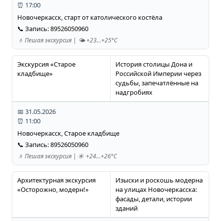
⏰ 17:00
Новочеркасск, старт от католического костёла
📞 Запись: 89526050960
🚶 Пешая экскурсия | 🌤️ +23…+25°C
Экскурсия «Старое
История столицы Дона и
кладбище»
Российской Империи через
судьбы, запечатлённые на
надгробиях
📅 31.05.2026
⏰ 11:00
Новочеркасск, Старое кладбище
📞 Запись: 89526050960
🚶 Пешая экскурсия | ☀️ +24…+26°C
Архитектурная экскурсия
Изыски и роскошь модерна
«Осторожно, модерн!»
на улицах Новочеркасска:
фасады, детали, истории
зданий