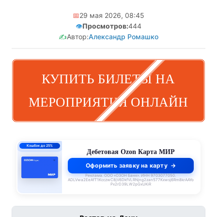
📅
29 мая 2026, 08:45
👁️
Просмотров:
444
✍️
Автор:
Александр Ромашко
КУПИТЬ БИЛЕТЫ НА
МЕРОПРИЯТИЯ ОНЛАЙН
0% до 140 дней
Кредитная Ozon Карта
Оформить заявку на карту
Реклама. ООО «ОЗОН Банк». ИНН 9703077050.
ADLVwa2EeAfT1KcczwC8jV6DkfVLRNjng2zan577Kxwsj6Rm8krAAYo
Px2rD39LW2pGxUKiR