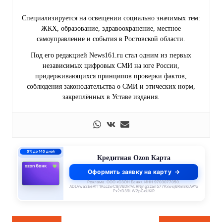
Специализируется на освещении социально значимых тем:
ЖКХ, образование, здравоохранение, местное
самоуправление и события в Ростовской области.
Под его редакцией News161.ru стал одним из первых
независимых цифровых СМИ на юге России,
придерживающихся принципов проверки фактов,
соблюдения законодательства о СМИ и этических норм,
закреплённых в Уставе издания.
0% до 140 дней
Кредитная Ozon Карта
Оформить заявку на карту
Реклама. ООО «ОЗОН Банк». ИНН 9703077050.
ADLVwa2EeAfT1KcczwC8jV6DkfVLRNjng2zan577Kxwsj6Rm8krAAYo
Px2rD39LW2pGxUKiR