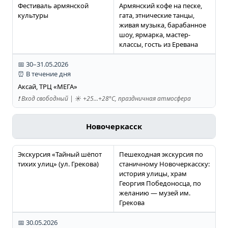
Фестиваль армянской
Армянский кофе на песке,
культуры
гата, этнические танцы,
живая музыка, барабанное
шоу, ярмарка, мастер-
классы, гость из Еревана
📅 30–31.05.2026
⏰ В течение дня
Аксай, ТРЦ «МЕГА»
❗️ Вход свободный | ☀️ +25…+28°C, праздничная атмосфера
Новочеркасск
Экскурсия «Тайный шёпот
Пешеходная экскурсия по
тихих улиц» (ул. Грекова)
станичному Новочеркасску:
история улицы, храм
Георгия Победоносца, по
желанию — музей им.
Грекова
📅 30.05.2026