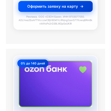
Оформить заявку на карту
Реклама. ООО «ОЗОН Банк». ИНН 9703077050.
ADLVwa2EeAfT1KcczwC8jV6DkfVLRNjng2zan577Kxwsj6Rm8k
rAAYoPx2rD39LW2pGxUKiR
0% до 140 дней