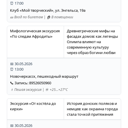
⏰ 17:00
Клуб «Мой творческий», ул. Энгельса, 19а
🎫 Вход по билетам | 🏠 В помещении
Мифологическая экскурсия
Древнегреческие мифы на
«По следам Афродиты»
фасадах домов: как легенды
Олимпа влияют на
современную культуру
через образ богини любви
📅 30.05.2026
⏰ 13:00
Новочеркасск, пешеходный маршрут
📞 Запись: 89526050960
🚶 Пешая экскурсия | ☀️ +25…+27°C
Экскурсия «От костёла до
История донских поляков и
кирхи»
немцев: как окраина города
стала точкой притяжения
📅 30.05.2026