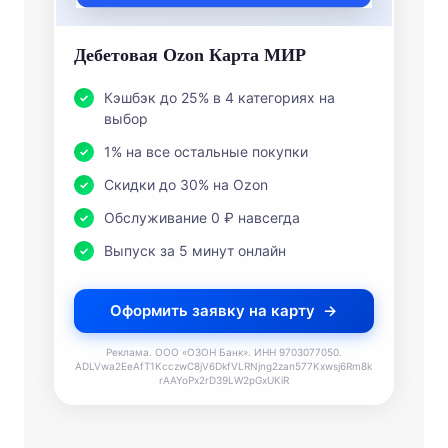
Дебетовая Ozon Карта МИР
Кэшбэк до 25% в 4 категориях на
выбор
1% на все остальные покупки
Скидки до 30% на Ozon
Обслуживание 0 ₽ навсегда
Выпуск за 5 минут онлайн
Оформить заявку на карту
Реклама. ООО «ОЗОН Банк». ИНН 9703077050.
ADLVwa2EeAfT1KcczwC8jV6DkfVLRNjng2zan577Kxwsj6Rm8k
rAAYoPx2rD39LW2pGxUKiR