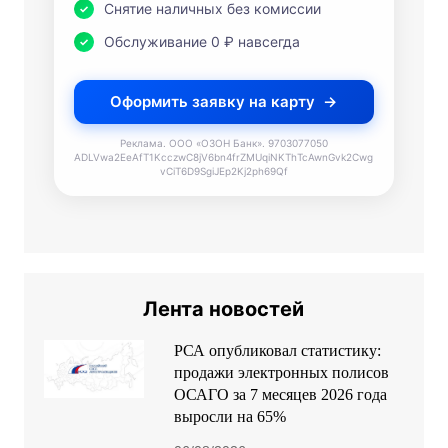
Снятие наличных без комиссии
Обслуживание 0 ₽ навсегда
Оформить заявку на карту
Реклама. ООО «ОЗОН Банк». 9703077050
ADLVwa2EeAfT1KcczwC8jV6bn4frZMUqiNKThTcAwnGvk2Cwg
vCiT6D9SgiJEp2Kj2ph69Qf
Лента новостей
РСА опубликовал статистику:
продажи электронных полисов
ОСАГО за 7 месяцев 2026 года
выросли на 65%