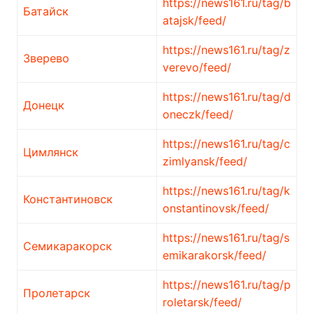
https://news161.ru/tag/b
Батайск
atajsk/feed/
https://news161.ru/tag/z
Зверево
verevo/feed/
https://news161.ru/tag/d
Донецк
oneczk/feed/
https://news161.ru/tag/c
Цимлянск
zimlyansk/feed/
https://news161.ru/tag/k
Константиновск
onstantinovsk/feed/
https://news161.ru/tag/s
Семикаракорск
emikarakorsk/feed/
https://news161.ru/tag/p
Пролетарск
roletarsk/feed/