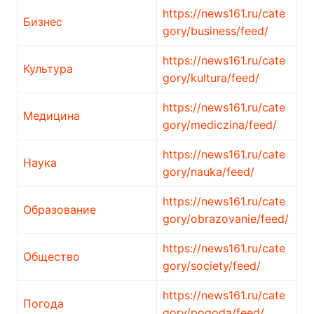
https://news161.ru/cate
Бизнес
gory/business/feed/
https://news161.ru/cate
Культура
gory/kultura/feed/
https://news161.ru/cate
Медицина
gory/mediczina/feed/
https://news161.ru/cate
Наука
gory/nauka/feed/
https://news161.ru/cate
Образование
gory/obrazovanie/feed/
https://news161.ru/cate
Общество
gory/society/feed/
https://news161.ru/cate
Погода
gory/pogoda/feed/