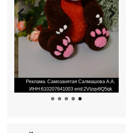
Previ
Next
ous
.А.
Реклама. Самозанятая Салмашова А.А.
Ре
qk
ИНН:610207641003 erid:2Vtzqv8Q5qk
И