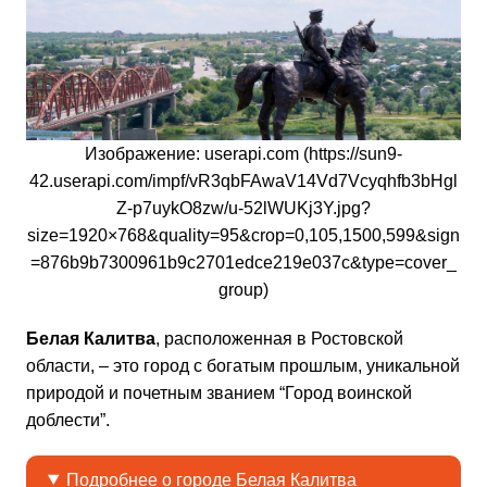
Изображение: userapi.com (https://sun9-
42.userapi.com/impf/vR3qbFAwaV14Vd7Vcyqhfb3bHgl
Z-p7uykO8zw/u-52lWUKj3Y.jpg?
size=1920×768&quality=95&crop=0,105,1500,599&sign
=876b9b7300961b9c2701edce219e037c&type=cover_
group)
Белая Калитва
, расположенная в Ростовской
области, – это город с богатым прошлым, уникальной
природой и почетным званием “Город воинской
доблести”.
Подробнее о городе Белая Калитва