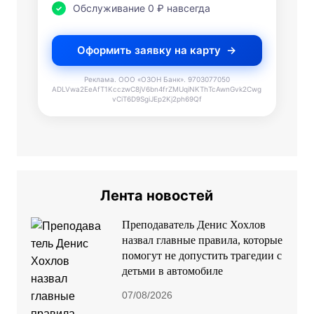
Обслуживание 0 ₽ навсегда
Оформить заявку на карту
Реклама. ООО «ОЗОН Банк». 9703077050
ADLVwa2EeAfT1KcczwC8jV6bn4frZMUqiNKThTcAwnGvk2Cwg
vCiT6D9SgiJEp2Kj2ph69Qf
Лента новостей
Преподаватель Денис Хохлов
назвал главные правила, которые
помогут не допустить трагедии с
детьми в автомобиле
07/08/2026