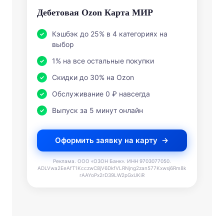
Дебетовая Ozon Карта МИР
Кэшбэк до 25% в 4 категориях на
выбор
1% на все остальные покупки
Скидки до 30% на Ozon
Обслуживание 0 ₽ навсегда
Выпуск за 5 минут онлайн
Оформить заявку на карту
Реклама. ООО «ОЗОН Банк». ИНН 9703077050.
ADLVwa2EeAfT1KcczwC8jV6DkfVLRNjng2zan577Kxwsj6Rm8k
rAAYoPx2rD39LW2pGxUKiR