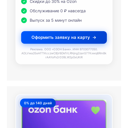
Скидки до 30% на Ozon
Обслуживание 0 ₽ навсегда
Выпуск за 5 минут онлайн
Оформить заявку на карту
Реклама. ООО «ОЗОН Банк». ИНН 9703077050.
ADLVwa2EeAfT1KcczwC8jV6DkfVLRNjng2zan577Kxwsj6Rm8k
rAAYoPx2rD39LW2pGxUKiR
0% до 140 дней