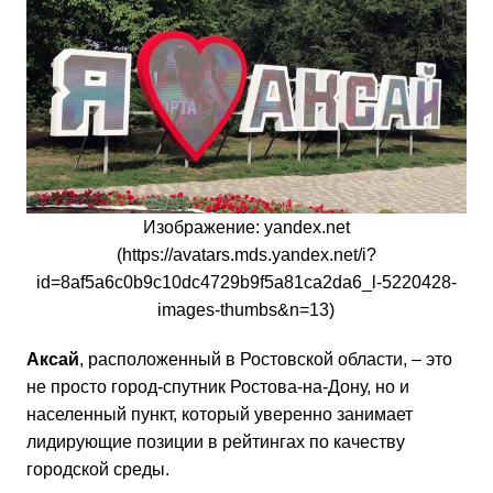
Изображение: yandex.net
(https://avatars.mds.yandex.net/i?
id=8af5a6c0b9c10dc4729b9f5a81ca2da6_l-5220428-
images-thumbs&n=13)
Аксай
, расположенный в Ростовской области, – это
не просто город-спутник Ростова-на-Дону, но и
населенный пункт, который уверенно занимает
лидирующие позиции в рейтингах по качеству
городской среды.