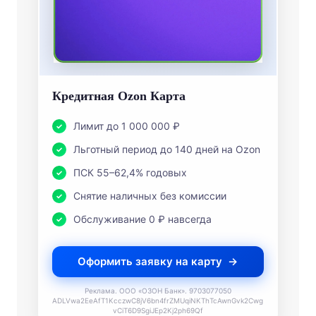
Кредитная Ozon Карта
Лимит до 1 000 000 ₽
Льготный период до 140 дней на Ozon
ПСК 55–62,4% годовых
Снятие наличных без комиссии
Обслуживание 0 ₽ навсегда
Оформить заявку на карту
Реклама. ООО «ОЗОН Банк». 9703077050
ADLVwa2EeAfT1KcczwC8jV6bn4frZMUqiNKThTcAwnGvk2Cwg
vCiT6D9SgiJEp2Kj2ph69Qf