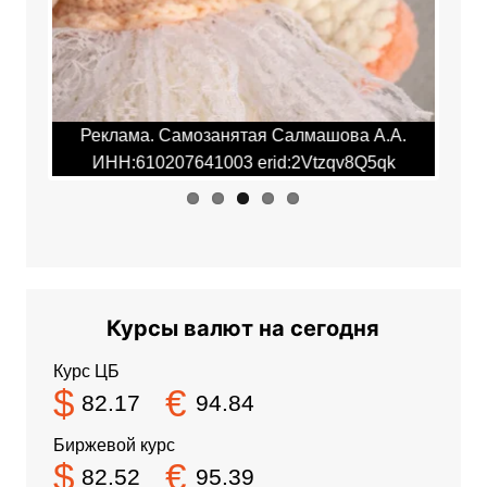
.А.
Реклама. Самозанятая Салмашова А.А.
Ре
qk
ИНН:610207641003 erid:2Vtzqv8Q5qk
И
Курсы валют на сегодня
Курс ЦБ
$
€
82.17
94.84
Биржевой курс
$
€
82.52
95.39