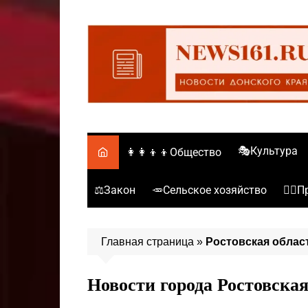
Перейти
к
содержимому
🎭Культура
👩‍👩‍👦‍👦Общество
⚖️Закон
🥕Сельское хозяйство
👮‍♂
Главная страница
»
Ростовская облас
Новости города Ростовская