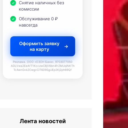
Снятие наличных без
комиссии
Обслуживание 0 ₽
навсегда
Оформить заявку
на карту
Реклама. ООО «ОЗОН Банк». 9703077050
ADLVwa2EeAfT1KcczwC8jV6bn4frZMUqiNKTh
TcAwnGvk2CwgvCiT6D9SgiJEp2Kj2ph69Qf
Лента новостей