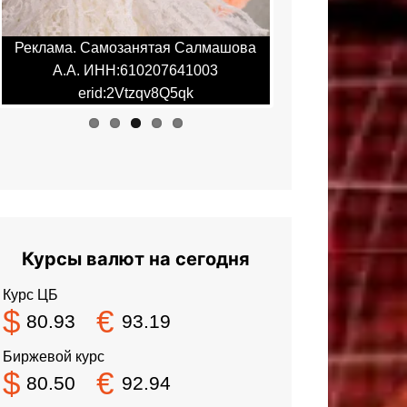
лама. Самозанятая Салмашова
Реклама. Самозанятая
А.А. ИНН:610207641003
А.А. ИНН:6102076
erid:2Vtzqv8Q5qk
erid:2Vtzqv8Q5
Курсы валют на сегодня
Курс ЦБ
$
€
80.93
93.19
Биржевой курс
$
€
80.50
92.94