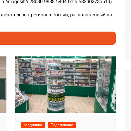
ure.ru/images/f2d28b30-9988-54d4-b1fb-582d0273a51d)
ивлекательных регионов России, расположенный на
я Салмашова
Реклама. Самозанятая Салмашова
Рек
641003
А.А. ИНН:610207641003
5qk
erid:2Vtzqv8Q5qk
Медицина
Подслушано