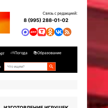
Связь с редакцией:
8 (995) 288-01-02
⛅Погода
📚Образование
орт
Search Button
Search
о
for:
ИЗГОТОВЛЕНИЕ ИГРУШЕК