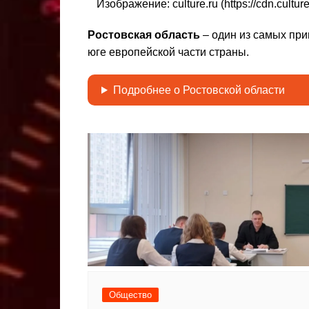
Изображение: culture.ru (https://cdn.cult
Ростовская область
– один из самых пр
клама. Самозанятая Салмашова
Реклама. Самозанята
юге европейской части страны.
А.А. ИНН:610207641003
А.А. ИНН:610207
erid:2Vtzqv8Q5qk
erid:2Vtzqv8Q
Подробнее о Ростовской области
Общество