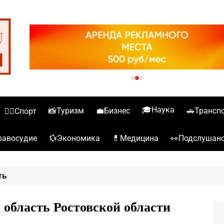
🎓Наука
📸Туризм
💼Бизнес
🚗Трансп
🏋️‍♀️Спорт
💱Экономика
💊Медицина
👀Подслушан
️Правосудие
ть
 область Ростовской области