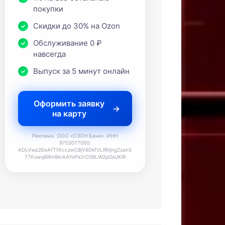
покупки
Скидки до 30% на Ozon
Обслуживание 0 ₽
навсегда
Выпуск за 5 минут онлайн
Оформить заявку
на карту
Реклама. ООО «ОЗОН Банк». ИНН
9703077050.
ADLVwa2EeAfT1KcczwC8jV6DkfVLRNjng2zan5
77Kxwsj6Rm8krAAYoPx2rD39LW2pGxUKiR