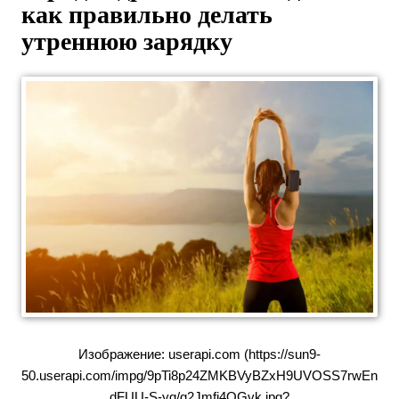
как правильно делать
утреннюю зарядку
Изображение: userapi.com (https://sun9-
50.userapi.com/impg/9pTi8p24ZMKBVyBZxH9UVOSS7rwEn
dFUU-S-yg/g2Jmfi4OGvk.jpg?