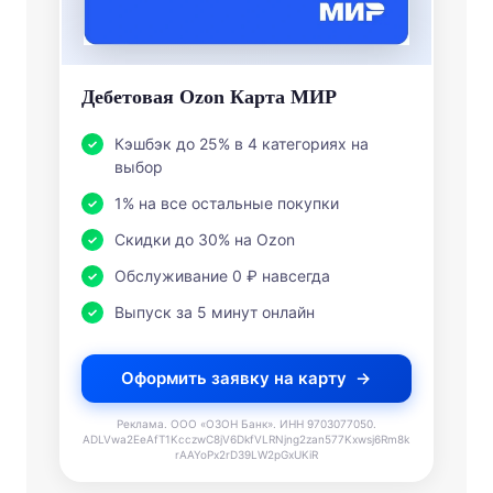
Дебетовая Ozon Карта МИР
Кэшбэк до 25% в 4 категориях на
выбор
1% на все остальные покупки
Скидки до 30% на Ozon
Обслуживание 0 ₽ навсегда
Выпуск за 5 минут онлайн
Оформить заявку на карту
Реклама. ООО «ОЗОН Банк». ИНН 9703077050.
ADLVwa2EeAfT1KcczwC8jV6DkfVLRNjng2zan577Kxwsj6Rm8k
rAAYoPx2rD39LW2pGxUKiR