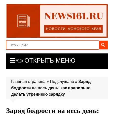
Перейти
к
содержимому
Search Button
Search
for:
👈 ОТКРЫТЬ МЕНЮ
Главная страница
»
Подслушано
»
Заряд
бодрости на весь день: как правильно
делать утреннюю зарядку
Заряд бодрости на весь день: