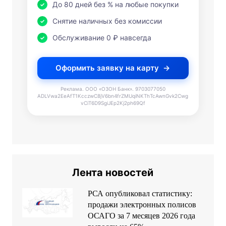
До 80 дней без % на любые покупки
Снятие наличных без комиссии
Обслуживание 0 ₽ навсегда
Оформить заявку на карту
Реклама. ООО «ОЗОН Банк». 9703077050
ADLVwa2EeAfT1KcczwC8jV6bn4frZMUqiNKThTcAwnGvk2Cwg
vCiT6D9SgiJEp2Kj2ph69Qf
Лента новостей
РСА опубликовал статистику:
продажи электронных полисов
ОСАГО за 7 месяцев 2026 года