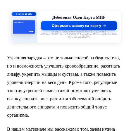
0% до 140 дней
Кредитная Ozon Карта
Оформить заявку на карту
Реклама. ООО «ОЗОН Банк». ИНН 9703077050.
ADLVwa2EeAfT1KcczwC8jV6DkfVLRNjng2zan577Kxwsj6Rm8krAAYo
Px2rD39LW2pGxUKiR
Утренняя зарядка – это не только способ разбудить тело,
но и возможность улучшить кровообращение, разогнать
лимфу, укрепить мышцы и суставы, а также повысить
уровень энергии на весь день. Кроме того, регулярные
занятия утренней гимнастикой помогают улучшить
осанку, снизить риск развития заболеваний опорно-
двигательного аппарата и повысить общий тонус
организма.
В нашем материале мы расскажем о том, зачем нужна