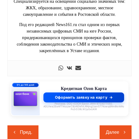
Специализируется на освещении социально значимых тем:
ЖКХ, образование, здравоохранение, местное
самоуправление и события в Ростовской области.
Под его редакцией News161.ru стал одним из первых
независимых цифровых СМИ на юге России,
придерживающихся принципов проверки фактов,
соблюдения законодательства о СМИ и этических норм,
закреплённых в Уставе издания.
0% до 140 дней
Кредитная Ozon Карта
Оформить заявку на карту
Реклама. ООО «ОЗОН Банк». ИНН 9703077050.
ADLVwa2EeAfT1KcczwC8jV6DkfVLRNjng2zan577Kxwsj6Rm8krAAYo
Px2rD39LW2pGxUKiR
Навигация
Пред.
Далее