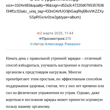
size=1024x683&quality=96&sign=d52a3c47220d0765357636
f34ff1c02a&c_uniq_tag=433nOArfUG9jhGaqRkj6BoViKZZXy
SSpRGxriv0zw2g&type=album)
📅
2 марта 2025, 11:44
👁️
Просмотров:
215
✍️
Автор:
Александр Ромашко
Начать день с правильной утренней зарядки – отличный
способ взбодриться, улучшить настроение и подготовить
организм к предстоящим нагрузкам. Многие
пренебрегают этим простым, но эффективным способом
поддержания здоровья, считая, что у них нет времени или
сил на физические упражнения по утрам. Однако, даже
короткая и несложная зарядка может принести огромную
пользу вашему организму.