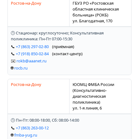
Ростов-на-Дону
ГБУЗ РО «Ростовская
областная клиническая
больница» (РОКБ)
ул. Благодатная, 170
🕒 Стационар: круглосуточно; Консультативная
поликлиника: Пн-Пт 07:00-15:30
📞
+7 (863) 297-02-80
(приёмная)
📞
+7 (918) 850-02-84
(контакт-центр)
✉️
rokb@aaanet.ru
🌐
rocb.ru
Ростов-на-Дону
ЮОМЦ ФМБА России
(Консультативно-
диагностическая
поликлиника)
ул. 1-я линия, 6
🕒 Пн-Пт: 08:00-18:00, Сб: 08:00-14:00
📞
+7 (863) 263-00-12
🌐
fmba-yug.ru