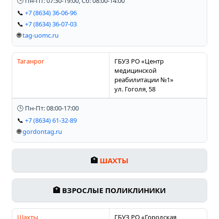
🕒 Пн-Пт: 07:30-19:00, Сб: 08:00-14:00
📞
+7 (8634) 36-06-96
📞
+7 (8634) 36-07-03
🌐
tag-uomc.ru
Таганрог
ГБУЗ РО «Центр
медицинской
реабилитации №1»
ул. Гоголя, 58
🕒 Пн-Пт: 08:00-17:00
📞
+7 (8634) 61-32-89
🌐
gordontag.ru
🏥
ШАХТЫ
🏥 ВЗРОСЛЫЕ ПОЛИКЛИНИКИ
Шахты
ГБУЗ РО «Городская