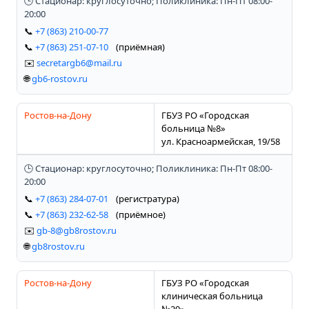
🕒 Стационар: круглосуточно; Поликлиника: Пн-Пт 08:00-
20:00
📞
+7 (863) 210-00-77
📞
+7 (863) 251-07-10
(приёмная)
✉️
secretargb6@mail.ru
🌐
gb6-rostov.ru
Ростов-на-Дону
ГБУЗ РО «Городская
больница №8»
ул. Красноармейская, 19/58
🕒 Стационар: круглосуточно; Поликлиника: Пн-Пт 08:00-
20:00
📞
+7 (863) 284-07-01
(регистратура)
📞
+7 (863) 232-62-58
(приёмное)
✉️
gb-8@gb8rostov.ru
🌐
gb8rostov.ru
Ростов-на-Дону
ГБУЗ РО «Городская
клиническая больница
№20»