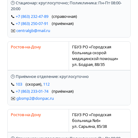
🕒 Стационар: круглосуточно; Поликлиника: Пн-Пт 08:00-
20:00
📞
+7 (863) 232-47-89
(справочная)
📞
+7 (863) 250-07-91
(приёмная)
✉️
centralgb@mail.ru
Ростов-на-Дону
ГБУЗ РО «Городская
больница скорой
медицинской помощи»
ул. Бодрая, 88/35
🕒 Приёмное отделение: круглосуточно
📞
103
(скорая),
112
📞
+7 (863) 233-01-74
(приёмная)
✉️
gbsmp2@donpac.ru
Ростов-на-Дону
ГБУЗ РО «Городская
больница №6»
ул. Сарьяна, 85/38