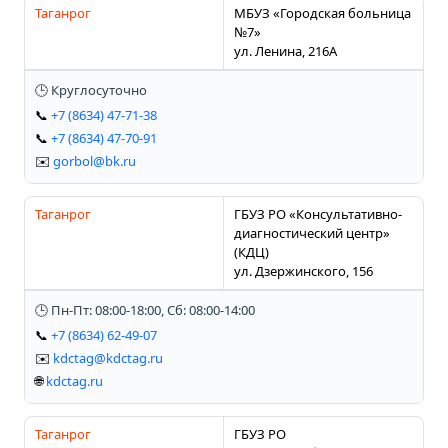
Таганрог
МБУЗ «Городская больница
№7»
ул. Ленина, 216А
🕒 Круглосуточно
📞
+7 (8634) 47-71-38
📞
+7 (8634) 47-70-91
✉️
gorbol@bk.ru
Таганрог
ГБУЗ РО «Консультативно-
диагностический центр»
(КДЦ)
ул. Дзержинского, 156
🕒 Пн-Пт: 08:00-18:00, Сб: 08:00-14:00
📞
+7 (8634) 62-49-07
✉️
kdctag@kdctag.ru
🌐
kdctag.ru
Таганрог
ГБУЗ РО