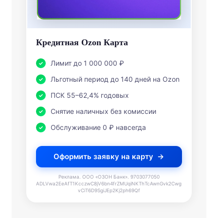
Кредитная Ozon Карта
Лимит до 1 000 000 ₽
Льготный период до 140 дней на Ozon
ПСК 55–62,4% годовых
Снятие наличных без комиссии
Обслуживание 0 ₽ навсегда
Оформить заявку на карту
Реклама. ООО «ОЗОН Банк». 9703077050
ADLVwa2EeAfT1KcczwC8jV6bn4frZMUqiNKThTcAwnGvk2Cwg
vCiT6D9SgiJEp2Kj2ph69Qf