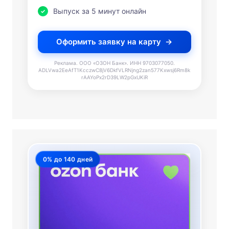
Выпуск за 5 минут онлайн
Оформить заявку на карту
Реклама. ООО «ОЗОН Банк». ИНН 9703077050.
ADLVwa2EeAfT1KcczwC8jV6DkfVLRNjng2zan577Kxwsj6Rm8k
rAAYoPx2rD39LW2pGxUKiR
0% до 140 дней