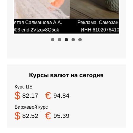
.А.
Реклама. Самозанятая Салмашова А.А.
Ре
qk
ИНН:610207641003 erid:2Vtzqv8Q5qk
И
Курсы валют на сегодня
Курс ЦБ
$
€
82.17
94.84
Биржевой курс
$
€
82.52
95.39