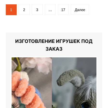
Пагинация
1
2
3
…
17
Далее
записей
ИЗГОТОВЛЕНИЕ ИГРУШЕК ПОД
ЗАКАЗ