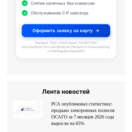
Снятие наличных без комиссии
Обслуживание 0 ₽ навсегда
Оформить заявку на карту
Реклама. ООО «ОЗОН Банк». 9703077050
ADLVwa2EeAfT1KcczwC8jV6bn4frZMUqiNKThTcAwnGvk2Cwg
vCiT6D9SgiJEp2Kj2ph69Qf
Лента новостей
РСА опубликовал статистику:
продажи электронных полисов
ОСАГО за 7 месяцев 2026 года
выросли на 65%