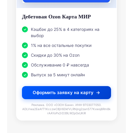
Дебетовая Ozon Карта МИР
Кэшбэк до 25% в 4 категориях на
выбор
1% на все остальные покупки
Скидки до 30% на Ozon
Обслуживание 0 ₽ навсегда
Выпуск за 5 минут онлайн
Оформить заявку на карту
Реклама. ООО «ОЗОН Банк». ИНН 9703077050.
ADLVwa2EeAfT1KcczwC8jV6DkfVLRNjng2zan577Kxwsj6Rm8k
rAAYoPx2rD39LW2pGxUKiR