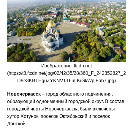
Изображение: ftcdn.net
(https://t3.ftcdn.net/jpg/02/42/35/28/360_F_242352827_2
D9e3KBTEguZYKNV1T6uLKiGkWpjFah7.jpg)
Новочеркасск
– город областного подчинения,
образующий одноименный городской округ. В состав
городской черты Новочеркасска были включены
хутор Хотунок, поселок Октябрьский и поселок
Донской.