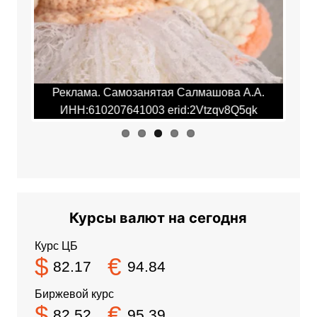
.А.
Реклама. Самозанятая Салмашова А.А.
Ре
qk
ИНН:610207641003 erid:2Vtzqv8Q5qk
И
Курсы валют на сегодня
Курс ЦБ
$
€
82.17
94.84
Биржевой курс
$
€
82.52
95.39