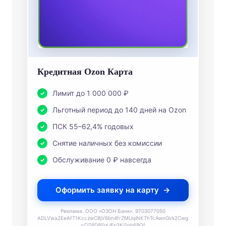
Кредитная Ozon Карта
Лимит до 1 000 000 ₽
Льготный период до 140 дней на Ozon
ПСК 55–62,4% годовых
Снятие наличных без комиссии
Обслуживание 0 ₽ навсегда
Оформить заявку на карту
Реклама. ООО «ОЗОН Банк». 9703077050
ADLVwa2EeAfT1KcczwC8jV6bn4frZMUqiNKThTcAwnGvk2Cwg
vCiT6D9SgiJEp2Kj2ph69Qf