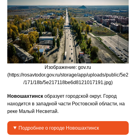
Изображение: gov.ru
(https://rosavtodor.gov.ru/storage/app/uploads/public/5e2
/171/18b/5e217118be6d8121017191.jpg)
Новошахтинск
образует городской округ. Город
находится в западной части Ростовской области, на
реке Малый Несветай.
Подробнее о городе Новошахтинск