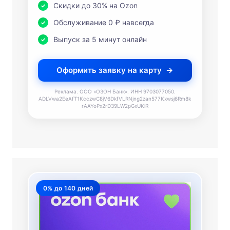
Скидки до 30% на Ozon
Обслуживание 0 ₽ навсегда
Выпуск за 5 минут онлайн
Оформить заявку на карту
Реклама. ООО «ОЗОН Банк». ИНН 9703077050.
ADLVwa2EeAfT1KcczwC8jV6DkfVLRNjng2zan577Kxwsj6Rm8k
rAAYoPx2rD39LW2pGxUKiR
0% до 140 дней