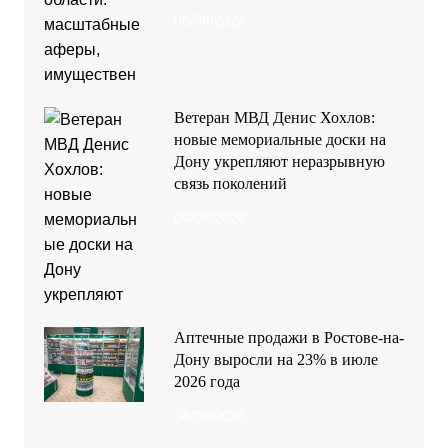
Аптечные продажи в Ростове-на-
Дону выросли на 23% в июле
2026 года
04/08/2026
Ближайшие праздники
Весь день
АВГ
10
День строителя
Весь день
АВГ
14
Медовый Спас
Весь день
АВГ
19
Преображение Господне (Яблочный Спас)
Весь день