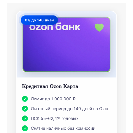
Кредитная Ozon Карта
Лимит до 1 000 000 ₽
Льготный период до 140 дней на Ozon
ПСК 55–62,4% годовых
Снятие наличных без комиссии
Обслуживание 0 ₽ навсегда
Оформить заявку на карту
Реклама. ООО «ОЗОН Банк». 9703077050
ADLVwa2EeAfT1KcczwC8jV6bn4frZMUqiNKThTcAwnGvk2Cwg
vCiT6D9SgiJEp2Kj2ph69Qf