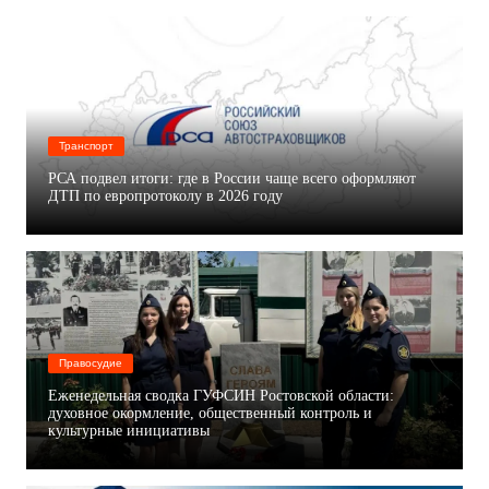
Транспорт
РСА подвел итоги: где в России чаще всего оформляют
ДТП по европротоколу в 2026 году
Правосудие
Еженедельная сводка ГУФСИН Ростовской области:
духовное окормление, общественный контроль и
культурные инициативы