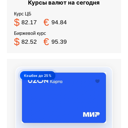
Кэшбэк до 25%
Дебетовая Ozon Карта МИР
Кэшбэк до 25% в 4 категориях на
выбор
1% на все остальные покупки
Скидки до 30% на Ozon
Обслуживание 0 ₽ навсегда
Выпуск за 5 минут онлайн