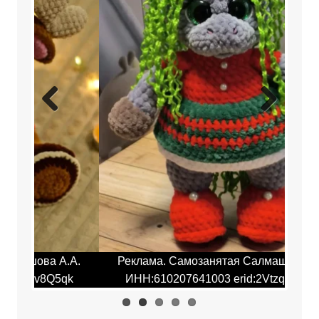
Previ
Next
ous
.А.
Реклама. Самозанятая Салмашова А.А.
Ре
qk
ИНН:610207641003 erid:2Vtzqv8Q5qk
И