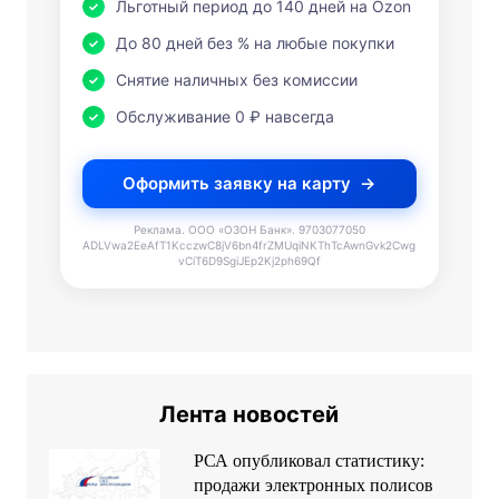
Льготный период до 140 дней на Ozon
До 80 дней без % на любые покупки
Снятие наличных без комиссии
Обслуживание 0 ₽ навсегда
Оформить заявку на карту
Реклама. ООО «ОЗОН Банк». 9703077050
ADLVwa2EeAfT1KcczwC8jV6bn4frZMUqiNKThTcAwnGvk2Cwg
vCiT6D9SgiJEp2Kj2ph69Qf
Лента новостей
РСА опубликовал статистику:
продажи электронных полисов