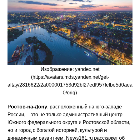
Изображение: yandex.net
(https://avatars.mds.yandex.net/get-
altay/2816622/2a000001753d92bf27edf957fefbe5d0aea
0/orig)
Ростов-на-Дону
, расположенный на юго-западе
России, – это не только административный центр
Южного федерального округа и Ростовской области,
но и город с богатой историей, культурой и
динамичным развитием. News161.ru расскажет об