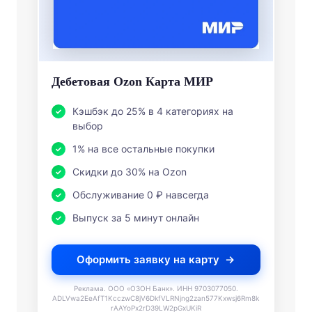
Дебетовая Ozon Карта МИР
Кэшбэк до 25% в 4 категориях на
выбор
1% на все остальные покупки
Скидки до 30% на Ozon
Обслуживание 0 ₽ навсегда
Выпуск за 5 минут онлайн
Оформить заявку на карту
Реклама. ООО «ОЗОН Банк». ИНН 9703077050.
ADLVwa2EeAfT1KcczwC8jV6DkfVLRNjng2zan577Kxwsj6Rm8k
rAAYoPx2rD39LW2pGxUKiR