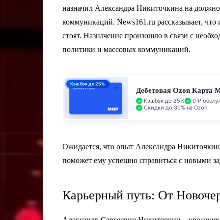
назначил Александра Никиточкина на должно
коммуникаций. News161.ru рассказывает, что 
стоят. Назначение произошло в связи с необх
политики и массовых коммуникаций.
Кэшбэк до 25%
Дебетовая Ozon Карта 
Кэшбэк до 25%
0 ₽ обслу
Скидки до 30% на Ozon
Ожидается, что опыт Александра Никиточкин
поможет ему успешно справиться с новыми за
Карьерный путь: От Новочер
Александр Сергеевич Никиточкин – уроженец