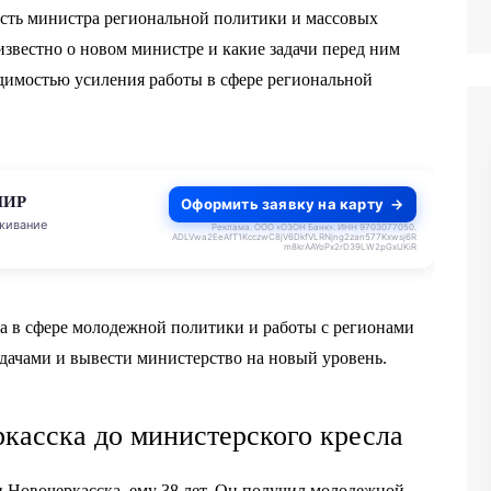
сть министра региональной политики и массовых
известно о новом министре и какие задачи перед ним
одимостью усиления работы в сфере региональной
МИР
Оформить заявку на карту
живание
Реклама. ООО «ОЗОН Банк». ИНН 9703077050.
ADLVwa2EeAfT1KcczwC8jV6DkfVLRNjng2zan577Kxwsj6R
m8krAAYoPx2rD39LW2pGxUKiR
а в сфере молодежной политики и работы с регионами
дачами и вывести министерство на новый уровень.
касска до министерского кресла
 Новочеркасска, ему 38 лет. Он получил молодежной