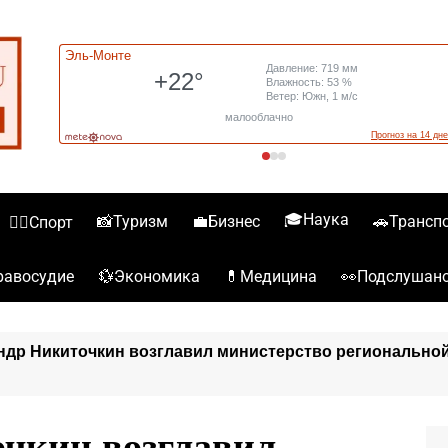
🎓Наука
📸Туризм
💼Бизнес
🚗Трансп
🏋️‍♀️Спорт
💱Экономика
💊Медицина
👀Подслушан
️Правосудие
ндр Никиточкин возглавил министерство регионально
чкин возглавил