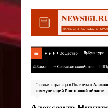
Перейти
к
содержимому
🎭Культура
👩‍👩‍👦‍👦Общество
⚖️Закон
🥕Сельское хозяйство
👮‍♂
Главная страница
»
Политика
»
Алекса
коммуникаций Ростовской области
Александр Никито