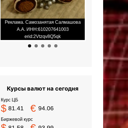
Реклама. Самозанятая Салмашова
Реклама. Самоза
А.А. ИНН:610207641003
А.А. ИНН:6
erid:2Vtzqv8Q5qk
erid:2Vt
Курсы валют на сегодня
Курс ЦБ
$
€
81.41
94.06
Биржевой курс
$
€
81.58
93.99