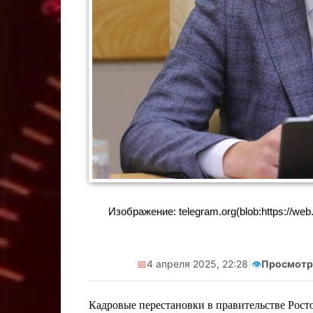
Реклама. Самоз
А.А. ИНН:
erid:2
Изображение: telegram.org(blob:https://we
📅
4 апреля 2025, 22:28
|
👁️
Просмотр
Кадровые перестановки в правительстве Рос