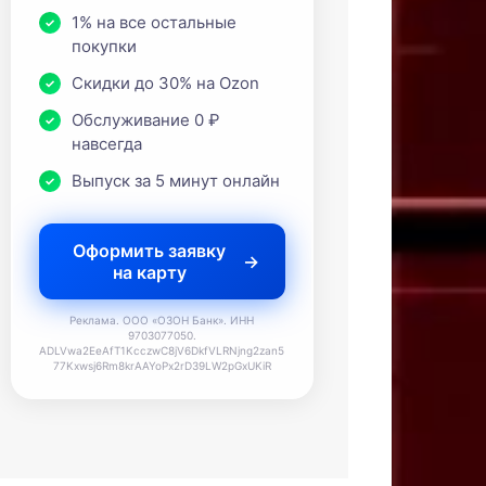
1% на все остальные
покупки
Скидки до 30% на Ozon
Обслуживание 0 ₽
навсегда
Выпуск за 5 минут онлайн
Оформить заявку
на карту
Реклама. ООО «ОЗОН Банк». ИНН
9703077050.
ADLVwa2EeAfT1KcczwC8jV6DkfVLRNjng2zan5
77Kxwsj6Rm8krAAYoPx2rD39LW2pGxUKiR