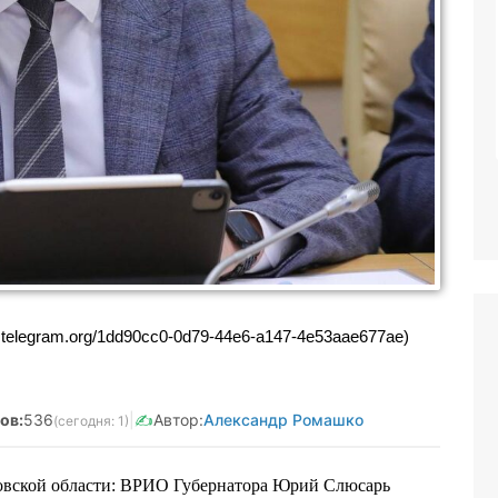
анятая Салмашова
Реклама. Самозанятая Салмашова
610207641003
А.А. ИНН:610207641003
Vtzqv8Q5qk
erid:2Vtzqv8Q5qk
b.telegram.org/1dd90cc0-0d79-44e6-a147-4e53aae677ae)
ов:
536
|
✍️
Автор:
Александр Ромашко
(сегодня: 1)
товской области: ВРИО Губернатора Юрий Слюсарь