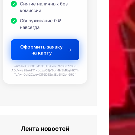
Снятие наличных без
комиссии
Обслуживание 0 ₽
навсегда
Оформить заявку
на карту
Реклама. ООО «ОЗОН Банк». 9703077050
ADLVwa2EeAfT1KcczwC8jV6bn4frZMUqiNKTh
TcAwnGvk2CwgvCiT6D9SgiJEp2Kj2ph69Qf
Лента новостей