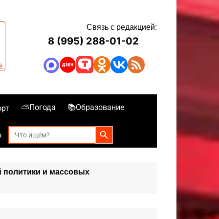
Связь с редакцией:
8 (995) 288-01-02
⛅Погода
📚Образование
орт
Search Button
Search
о
for:
й политики и массовых