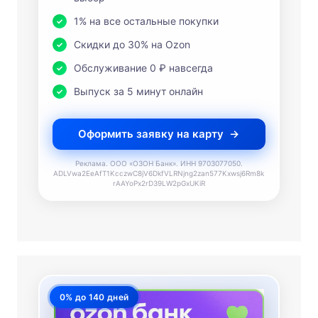
1% на все остальные покупки
Скидки до 30% на Ozon
Обслуживание 0 ₽ навсегда
Выпуск за 5 минут онлайн
Оформить заявку на карту
Реклама. ООО «ОЗОН Банк». ИНН 9703077050.
ADLVwa2EeAfT1KcczwC8jV6DkfVLRNjng2zan577Kxwsj6Rm8k
rAAYoPx2rD39LW2pGxUKiR
0% до 140 дней