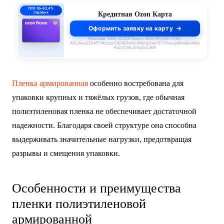
ПСК 55–62,4%
годовых
Кредитная Ozon Карта
Оформить заявку на карту
Реклама. ООО «ОЗОН Банк». ИНН 9703077050.
ADLVwa2EeAfT1KcczwC8jV6DkfVLRNjng2zan577Kxwsj6Rm8krAAYo
Px2rD39LW2pGxUKiR
Пленка армированная
особенно востребована для
упаковки крупных и тяжёлых грузов, где обычная
полиэтиленовая пленка не обеспечивает достаточной
надежности. Благодаря своей структуре она способна
выдерживать значительные нагрузки, предотвращая
разрывы и смещения упаковки.
Особенности и преимущества
пленки полиэтиленовой
армированной