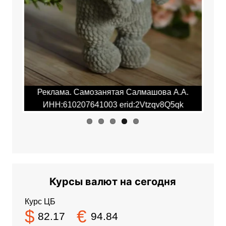
Previ
Next
ous
.А.
Реклама. Самозанятая Салмашова А.А.
Ре
qk
ИНН:610207641003 erid:2Vtzqv8Q5qk
И
Курсы валют на сегодня
Курс ЦБ
$
€
82.17
94.84