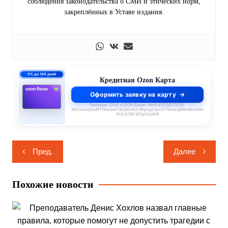
соблюдения законодательства о СМИ и этических норм,
закреплённых в Уставе издания.
0% до 140 дней
Кредитная Ozon Карта
Оформить заявку на карту
Реклама. ООО «ОЗОН Банк». ИНН 9703077050.
ADLVwa2EeAfT1KcczwC8jV6DkfVLRNjng2zan577Kxwsj6Rm8krAAYo
Px2rD39LW2pGxUKiR
Навигация
Пред.
Далее
по
записям
Похожие новости