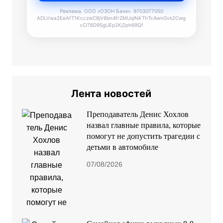
Реклама. ООО «ОЗОН Банк». 9703077050
ADLVwa2EeAfT1KcczwC8jV6bn4frZMUqiNKThTcAwnGvk2Cwg
vCiT6D9SgiJEp2Kj2ph69Qf
Лента новостей
Преподаватель Денис Хохлов
назвал главные правила, которые
помогут не допустить трагедии с
детьми в автомобиле
07/08/2026