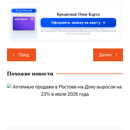
0% до 140 дней
Кредитная Ozon Карта
Оформить заявку на карту
Реклама. ООО «ОЗОН Банк». ИНН 9703077050.
ADLVwa2EeAfT1KcczwC8jV6DkfVLRNjng2zan577Kxwsj6Rm8krAAYo
Px2rD39LW2pGxUKiR
Навигация
Пред.
Далее
по
записям
Похожие новости