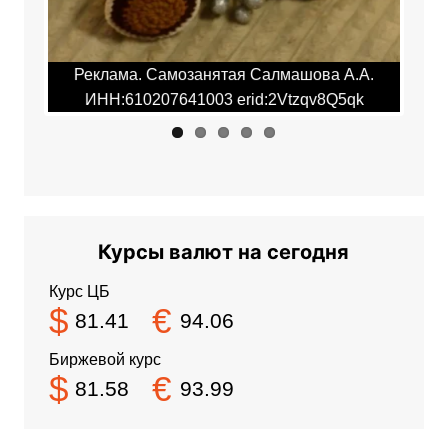
.А.
Реклама. Самозанятая Салмашова А.А.
Ре
qk
ИНН:610207641003 erid:2Vtzqv8Q5qk
И
Курсы валют на сегодня
Курс ЦБ
$
€
81.41
94.06
Биржевой курс
$
€
81.58
93.99