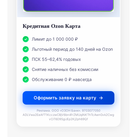
Кредитная Ozon Карта
Лимит до 1 000 000 ₽
Льготный период до 140 дней на Ozon
ПСК 55–62,4% годовых
Снятие наличных без комиссии
Обслуживание 0 ₽ навсегда
Оформить заявку на карту
Реклама. ООО «ОЗОН Банк». 9703077050
ADLVwa2EeAfT1KcczwC8jV6bn4frZMUqiNKThTcAwnGvk2Cwg
vCiT6D9SgiJEp2Kj2ph69Qf