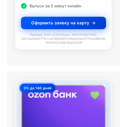
Выпуск за 5 минут онлайн
Оформить заявку на карту
Реклама. ООО «ОЗОН Банк». ИНН 9703077050.
ADLVwa2EeAfT1KcczwC8jV6DkfVLRNjng2zan577Kxwsj6Rm8k
rAAYoPx2rD39LW2pGxUKiR
0% до 140 дней