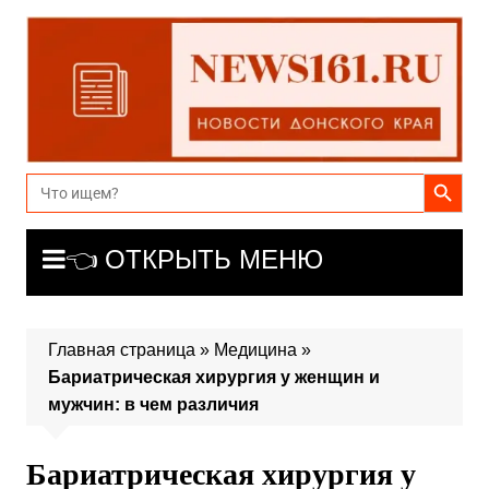
Перейти
к
содержимому
Search Button
Search
for:
👈 ОТКРЫТЬ МЕНЮ
Главная страница
»
Медицина
»
Бариатрическая хирургия у женщин и
мужчин: в чем различия
Бариатрическая хирургия у