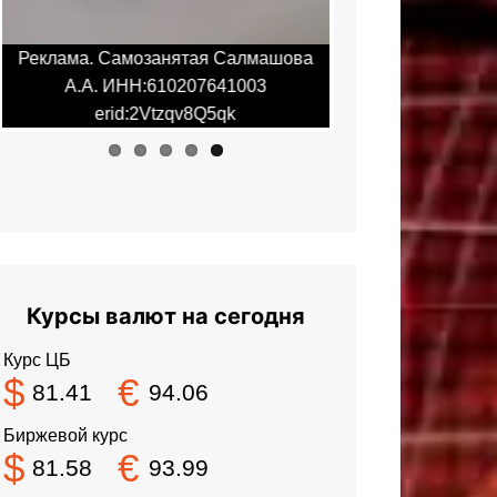
Реклама. Самозанятая Салмашова
Реклама. Самоза
А.А. ИНН:610207641003
А.А. ИНН:6
erid:2Vtzqv8Q5qk
erid:2Vt
Курсы валют на сегодня
Курс ЦБ
$
€
81.41
94.06
Биржевой курс
$
€
81.58
93.99