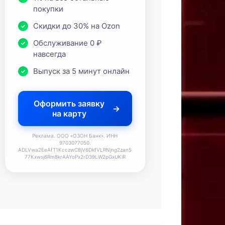
покупки
Скидки до 30% на Ozon
Обслуживание 0 ₽
навсегда
Выпуск за 5 минут онлайн
Оформить заявку
на карту
Реклама. ООО «ОЗОН Банк». ИНН
9703077050.
ADLVwa2EeAfT1KcczwC8jV6DkfVLRNjng2zan5
77Kxwsj6Rm8krAAYoPx2rD39LW2pGxUKiR