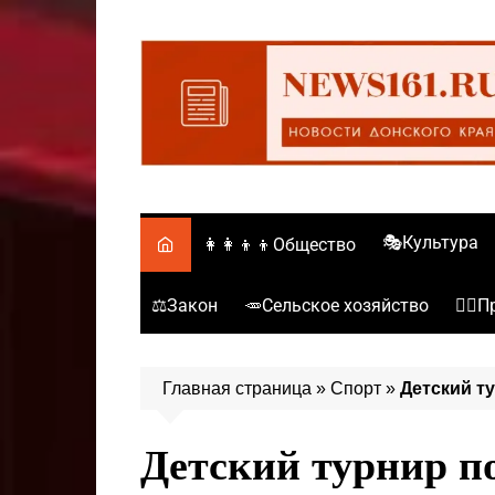
Перейти
к
содержимому
🎭Культура
👩‍👩‍👦‍👦Общество
⚖️Закон
🥕Сельское хозяйство
👮‍♂
Главная страница
»
Спорт
»
Детский т
Детский турнир п