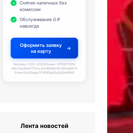
Снятие наличных без
комиссии
Обслуживание 0 ₽
навсегда
Оформить заявку
на карту
Реклама. ООО «ОЗОН Банк». 9703077050
ADLVwa2EeAfT1KcczwC8jV6bn4frZMUqiNKTh
TcAwnGvk2CwgvCiT6D9SgiJEp2Kj2ph69Qf
Лента новостей