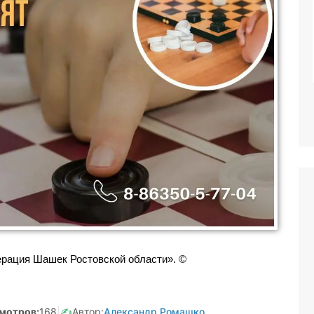
Реклама. Самозанятая Салмашова
А.А. ИНН:610207641003
erid:2Vtzqv8Q5qk
рация Шашек Ростовской области». ©
мотров:
168
|
✍️
Автор:
Александр Ромашко