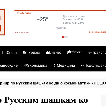
🎓Наука
📸Туризм
💼Бизнес
🚗Трансп
🏋️‍♀️Спорт
💱Экономика
💊Медицина
👀Подслушан
️Правосудие
урнир по Русским шашкам ко Дню космонавтики - ПОЕХ
о Русским шашкам ко