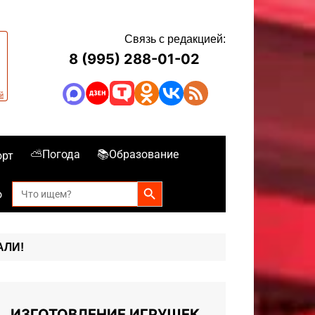
Связь с редакцией:
8 (995) 288-01-02
⛅Погода
📚Образование
орт
Search Button
Search
о
for:
АЛИ!
ИЗГОТОВЛЕНИЕ ИГРУШЕК