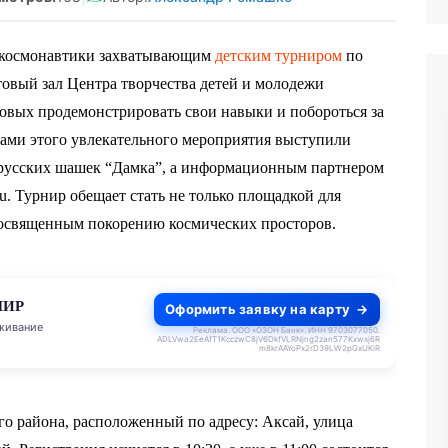
ь космонавтики захватывающим
детским турниром
по
ктовый зал Центра творчества детей и молодежи
товых продемонстрировать свои навыки и побороться за
ами этого увлекательного мероприятия выступили
 русских шашек “Дамка”, а информационным партнером
u. Турнир обещает стать не только площадкой для
посвященным покорению космических просторов.
МИР
Оформить заявку на карту
живание
Реклама. ООО «ОЗОН Банк». ИНН 9703077050.
ADLVwa2EeAfT1KcczwC8jV6DkfVLRNjng2zan577Kxwsj6R
m8krAAYoPx2rD39LW2pGxUKiR
го района, расположенный по адресу: Аксай, улица