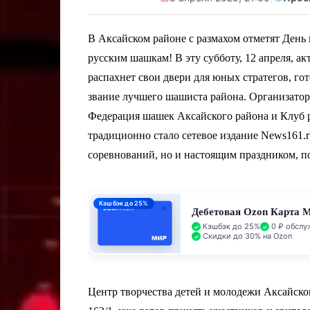
В Аксайском районе с размахом отметят Ден
русским шашкам! В эту субботу, 12 апреля, а
распахнет свои двери для юных стратегов, го
звание лучшего шашиста района. Организатор
Федерация шашек Аксайского района и Клуб
традиционно стало сетевое издание News161.r
соревнований, но и настоящим праздником, 
Кэшбэк до 25%
Дебетовая Ozon Карта 
Кэшбэк до 25%
0 ₽ обслу
Скидки до 30% на Ozon
Центр творчества детей и молодежи Аксайско