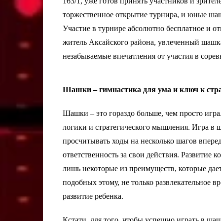
163/1, уже готов принять участников и зрителе
торжественное открытие турнира, и юные шаш
Участие в турнире абсолютно бесплатное и 
житель Аксайского района, увлеченный шашк
незабываемые впечатления от участия в соре
Шашки – гимнастика для ума и ключ к ст
Шашки – это гораздо больше, чем просто игра
логики и стратегического мышления. Игра в 
просчитывать ходы на несколько шагов впере
ответственность за свои действия. Развитие 
лишь некоторые из преимуществ, которые дает
подобных этому, не только развлекательное в
развитие ребенка.
Кстати, для того, чтобы успешно играть в ша