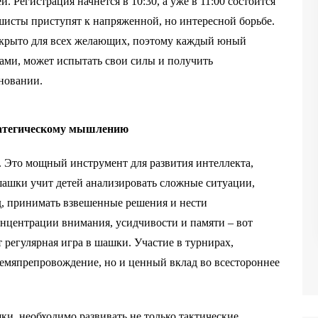
й. Регистрация начнется в 10:30, а уже в 11:00 состоится
исты приступят к напряженной, но интересной борьбе.
открыто для всех желающих, поэтому каждый юный
ами, может испытать свои силы и получить
вновании.
ратегическому мышлению
. Это мощный инструмент для развития интеллекта,
шашки учит детей анализировать сложные ситуации,
д, принимать взвешенные решения и нести
концентрации внимания, усидчивости и памяти – вот
 регулярная игра в шашки. Участие в турнирах,
ремяпрепровождение, но и ценный вклад во всестороннее
шки, необходимо развивать не только тактические