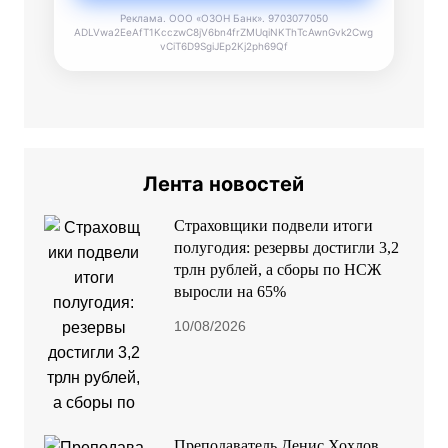
Реклама. ООО «ОЗОН Банк». 9703077050
ADLVwa2EeAfT1KcczwC8jV6bn4frZMUqiNKThTcAwnGvk2Cwg
vCiT6D9SgiJEp2Kj2ph69Qf
Лента новостей
Страховщики подвели итоги
полугодия: резервы достигли 3,2
трлн рублей, а сборы по НСЖ
выросли на 65%
10/08/2026
Преподаватель Денис Хохлов