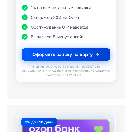
1% на все остальные покупки
Скидки до 30% на Ozon
Обслуживание 0 ₽ навсегда
Выпуск за 5 минут онлайн
Оформить заявку на карту
Реклама. ООО «ОЗОН Банк». ИНН 9703077050.
ADLVwa2EeAfT1KcczwC8jV6DkfVLRNjng2zan577Kxwsj6Rm8k
rAAYoPx2rD39LW2pGxUKiR
0% до 140 дней