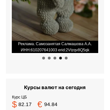
ous
.А.
Реклама. Самозанятая Салмашова А.А.
Ре
qk
ИНН:610207641003 erid:2Vtzqv8Q5qk
И
Курсы валют на сегодня
Курс ЦБ
$
€
82.17
94.84