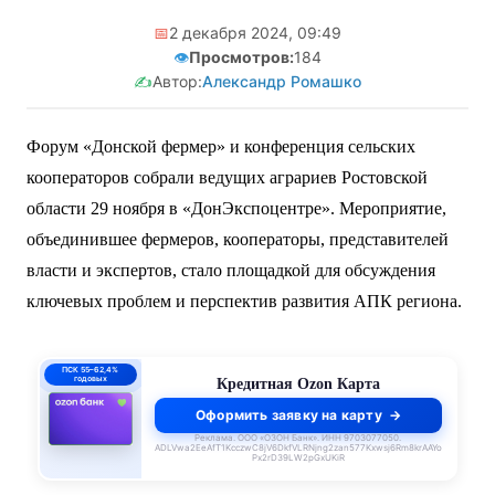
📅
2 декабря 2024, 09:49
👁️
Просмотров:
184
✍️
Автор:
Александр Ромашко
Форум «Донской фермер» и конференция сельских
кооператоров собрали ведущих аграриев Ростовской
области 29 ноября в «ДонЭкспоцентре». Мероприятие,
объединившее фермеров, кооператоры, представителей
власти и экспертов, стало площадкой для обсуждения
ключевых проблем и перспектив развития АПК региона.
ПСК 55–62,4%
годовых
Кредитная Ozon Карта
Оформить заявку на карту
Реклама. ООО «ОЗОН Банк». ИНН 9703077050.
ADLVwa2EeAfT1KcczwC8jV6DkfVLRNjng2zan577Kxwsj6Rm8krAAYo
Px2rD39LW2pGxUKiR