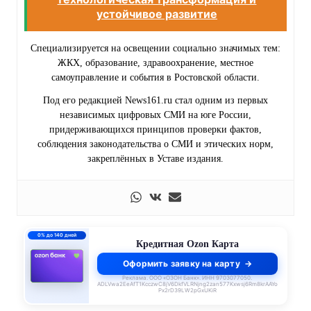
устойчивое развитие
Специализируется на освещении социально значимых тем:
ЖКХ, образование, здравоохранение, местное
самоуправление и события в Ростовской области.
Под его редакцией News161.ru стал одним из первых
независимых цифровых СМИ на юге России,
придерживающихся принципов проверки фактов,
соблюдения законодательства о СМИ и этических норм,
закреплённых в Уставе издания.
0% до 140 дней
Кредитная Ozon Карта
Оформить заявку на карту
Реклама. ООО «ОЗОН Банк». ИНН 9703077050.
ADLVwa2EeAfT1KcczwC8jV6DkfVLRNjng2zan577Kxwsj6Rm8krAAYo
Px2rD39LW2pGxUKiR