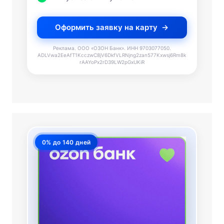
Оформить заявку на карту
Реклама. ООО «ОЗОН Банк». ИНН 9703077050.
ADLVwa2EeAfT1KcczwC8jV6DkfVLRNjng2zan577Kxwsj6Rm8k
rAAYoPx2rD39LW2pGxUKiR
0% до 140 дней