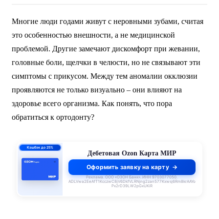
Многие люди годами живут с неровными зубами, считая
это особенностью внешности, а не медицинской
проблемой. Другие замечают дискомфорт при жевании,
головные боли, щелчки в челюсти, но не связывают эти
симптомы с прикусом. Между тем аномалии окклюзии
проявляются не только визуально – они влияют на
здоровье всего организма. Как понять, что пора
обратиться к ортодонту?
0% до 140 дней
Кредитная Ozon Карта
Оформить заявку на карту
Реклама. ООО «ОЗОН Банк». ИНН 9703077050.
ADLVwa2EeAfT1KcczwC8jV6DkfVLRNjng2zan577Kxwsj6Rm8krAAYo
Px2rD39LW2pGxUKiR