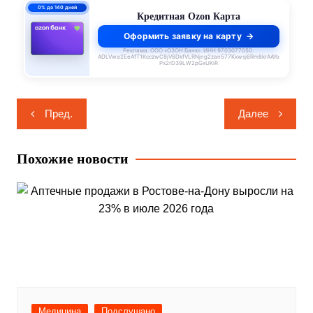
0% до 140 дней
Кредитная Ozon Карта
Оформить заявку на карту
Реклама. ООО «ОЗОН Банк». ИНН 9703077050.
ADLVwa2EeAfT1KcczwC8jV6DkfVLRNjng2zan577Kxwsj6Rm8krAAYo
Px2rD39LW2pGxUKiR
Навигация
Пред.
Далее
по
записям
Похожие новости
Медицина
Подслушано