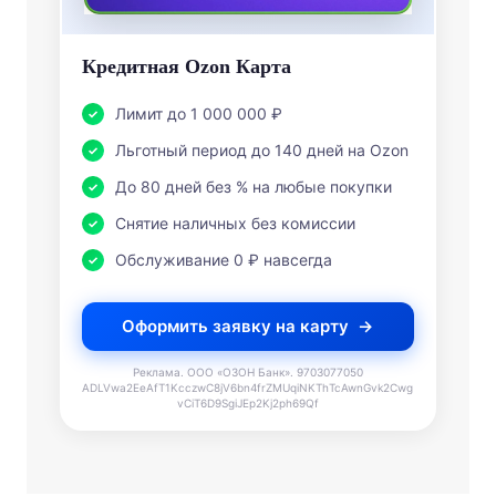
Кредитная Ozon Карта
Лимит до 1 000 000 ₽
Льготный период до 140 дней на Ozon
До 80 дней без % на любые покупки
Снятие наличных без комиссии
Обслуживание 0 ₽ навсегда
Оформить заявку на карту
Реклама. ООО «ОЗОН Банк». 9703077050
ADLVwa2EeAfT1KcczwC8jV6bn4frZMUqiNKThTcAwnGvk2Cwg
vCiT6D9SgiJEp2Kj2ph69Qf