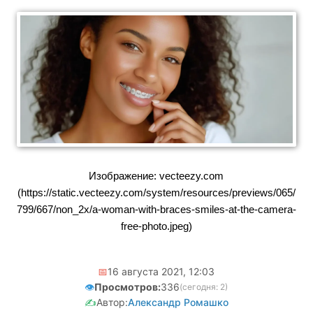
Изображение: vecteezy.com
(https://static.vecteezy.com/system/resources/previews/065/
799/667/non_2x/a-woman-with-braces-smiles-at-the-camera-
free-photo.jpeg)
📅
16 августа 2021, 12:03
👁️
Просмотров:
336
(сегодня: 2)
✍️
Автор:
Александр Ромашко