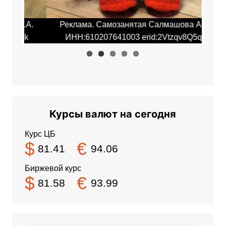
.А.
Реклама. Самозанятая Салмашова А.А.
Ре
qk
ИНН:610207641003 erid:2Vtzqv8Q5qk
И
Курсы валют на сегодня
Курс ЦБ
$
€
81.41
94.06
Биржевой курс
$
€
81.58
93.99