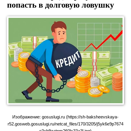
попасть в долговую ловушку
Изображение: gosuslugi.ru (https://sh-baksheevskaya-
r52.gosweb.gosuslugi.ru/netcat_files/170/3205/j5yk6e9p7674
e3cb9zatnm260lc33a3l.jpg)