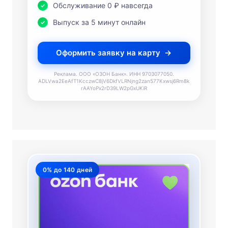
Обслуживание 0 ₽ навсегда
Выпуск за 5 минут онлайн
Оформить заявку на карту
Реклама. ООО «ОЗОН Банк». ИНН 9703077050.
ADLVwa2EeAfT1KcczwC8jV6DkfVLRNjng2zan577Kxwsj6Rm8k
rAAYoPx2rD39LW2pGxUKiR
0% до 140 дней