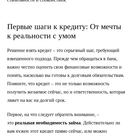
Кэшбэк до 25%
Дебетовая Ozon Карта МИР
Оформить заявку на карту
Реклама. ООО «ОЗОН Банк». ИНН 9703077050.
ADLVwa2EeAfT1KcczwC8jV6DkfVLRNjng2zan577Kxwsj6Rm8krAAYo
Px2rD39LW2pGxUKiR
Первые шаги к кредиту: От мечты
к реальности с умом
Решение взять кредит – это серьезный шаг, требующий
взвешенного подхода. Прежде чем обращаться в банк,
важно честно оценить свои финансовые возможности и
понять, насколько вы готовы к долговым обязательствам.
Помните, что кредит – это не только возможность