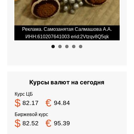
.А.
Реклама. Самозанятая Салмашова А.А.
Ре
qk
ИНН:610207641003 erid:2Vtzqv8Q5qk
И
Курсы валют на сегодня
Курс ЦБ
$
€
82.17
94.84
Биржевой курс
$
€
82.52
95.39