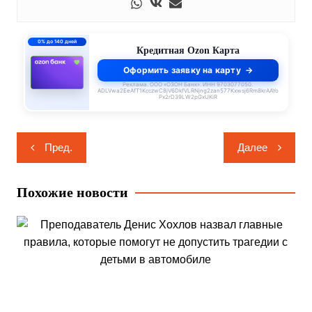
0% до 140 дней
Кредитная Ozon Карта
Оформить заявку на карту
Реклама. ООО «ОЗОН Банк». ИНН 9703077050.
ADLVwa2EeAfT1KcczwC8jV6DkfVLRNjng2zan577Kxwsj6Rm8krAAYo
Px2rD39LW2pGxUKiR
Навигация
Пред.
Далее
по
записям
Похожие новости