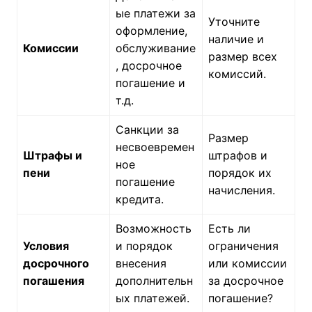
Ежемесячный
должен
30-40% от
платеж
вносить
ежемесячного
каждый
дохода.
месяц.
Дополнительн
ые платежи за
Уточните
оформление,
наличие и
Комиссии
обслуживание
размер всех
, досрочное
комиссий.
погашение и
т.д.
Санкции за
Размер
несвоевремен
Штрафы и
штрафов и
ное
пени
порядок их
погашение
начисления.
кредита.