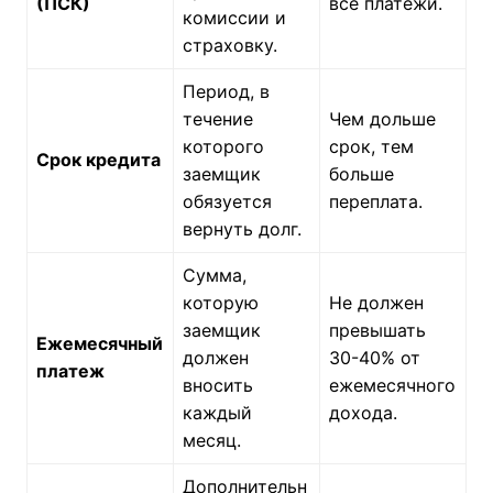
Общая сумма
расходов по
Полная
Максимально
кредиту,
стоимость
точная сумма,
включая
кредита
учитывающая
проценты,
(ПСК)
все платежи.
комиссии и
страховку.
Период, в
течение
Чем дольше
которого
срок, тем
Срок кредита
заемщик
больше
обязуется
переплата.
вернуть долг.
Сумма,
которую
Не должен
заемщик
превышать