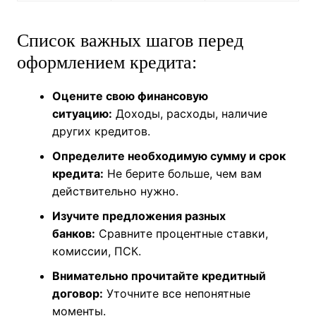
Возможность
Есть ли
Условия
и порядок
ограничения
досрочного
внесения
или комиссии
погашения
дополнительн
за досрочное
ых платежей.
погашение?
Список важных шагов перед
оформлением кредита:
Оцените свою финансовую
ситуацию:
Доходы, расходы, наличие
других кредитов.
Определите необходимую сумму и срок
кредита:
Не берите больше, чем вам
действительно нужно.