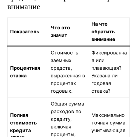
хранить деньги под низкий процент или тратить на менее
важные вещи.
Таблица: Ключевые показатели
кредита, на которые стоит обратить
внимание
На что
Что это
Показатель
обратить
значит
внимание
Стоимость
Фиксированна
заемных
я или
Процентная
средств,
плавающая?
ставка
выраженная в
Указана ли
процентах
годовая
годовых.
ставка?