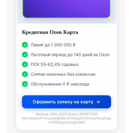
Кредитная Ozon Карта
Лимит до 1 000 000 ₽
Льготный период до 140 дней на Ozon
ПСК 55–62,4% годовых
Снятие наличных без комиссии
Обслуживание 0 ₽ навсегда
Оформить заявку на карту
Реклама. ООО «ОЗОН Банк». 9703077050
ADLVwa2EeAfT1KcczwC8jV6bn4frZMUqiNKThTcAwnGvk2Cwg
vCiT6D9SgiJEp2Kj2ph69Qf