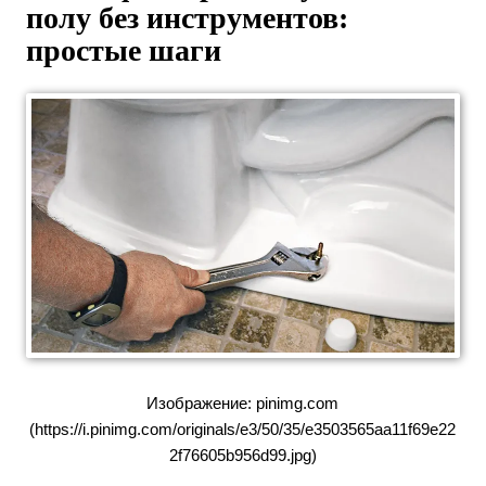
полу без инструментов:
простые шаги
Изображение: pinimg.com
(https://i.pinimg.com/originals/e3/50/35/e3503565aa11f69e22
2f76605b956d99.jpg)