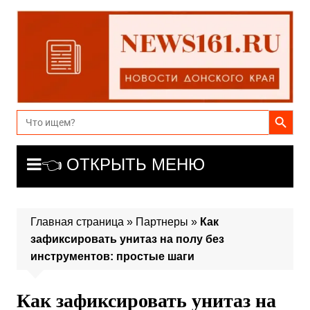
Перейти
к
содержимому
Search Button
Search
for:
👈 ОТКРЫТЬ МЕНЮ
Главная страница
»
Партнеры
»
Как
зафиксировать унитаз на полу без
инструментов: простые шаги
Как зафиксировать унитаз на