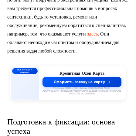
вам требуется профессиональная помощь в вопросах
сантехники, будь то установка, ремонт или
обслуживание, рекомендуем обратиться к специалистам,
например, тем, что оказывают услуги
здесь
. Они
обладают необходимым опытом и оборудованием для
решения задач любой сложности.
ПСК 55–62,4%
годовых
Кредитная Ozon Карта
Оформить заявку на карту
Реклама. ООО «ОЗОН Банк». ИНН 9703077050.
ADLVwa2EeAfT1KcczwC8jV6DkfVLRNjng2zan577Kxwsj6Rm8krAAYo
Px2rD39LW2pGxUKiR
Подготовка к фиксации: основа
успеха