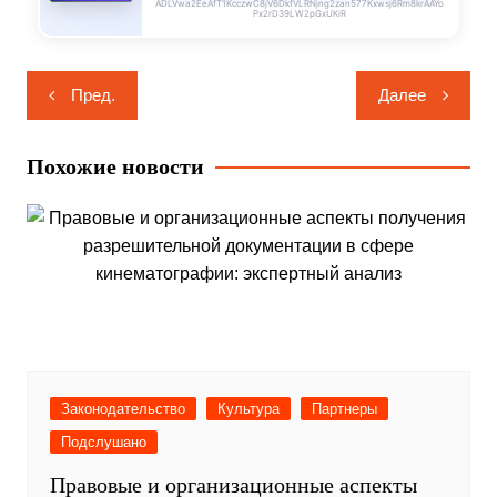
ADLVwa2EeAfT1KcczwC8jV6DkfVLRNjng2zan577Kxwsj6Rm8krAAYo
Px2rD39LW2pGxUKiR
Навигация
Пред.
Далее
по
записям
Похожие новости
Законодательство
Культура
Партнеры
Подслушано
Правовые и организационные аспекты