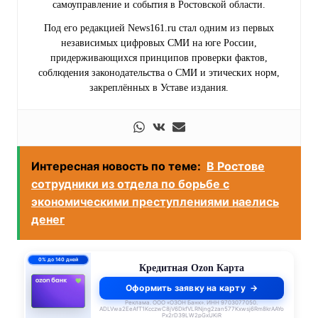
самоуправление и события в Ростовской области.
Под его редакцией News161.ru стал одним из первых
независимых цифровых СМИ на юге России,
придерживающихся принципов проверки фактов,
соблюдения законодательства о СМИ и этических норм,
закреплённых в Уставе издания.
Интересная новость по теме:
В Ростове
сотрудники из отдела по борьбе с
экономическими преступлениями наелись
денег
0% до 140 дней
Кредитная Ozon Карта
Оформить заявку на карту
Реклама. ООО «ОЗОН Банк». ИНН 9703077050.
ADLVwa2EeAfT1KcczwC8jV6DkfVLRNjng2zan577Kxwsj6Rm8krAAYo
Px2rD39LW2pGxUKiR