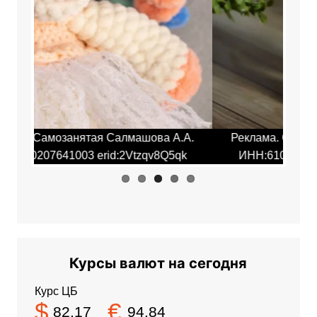
Previ
Next
ous
.А.
Реклама. Самозанятая Салмашова А.А.
Ре
qk
ИНН:610207641003 erid:2Vtzqv8Q5qk
И
Курсы валют на сегодня
Курс ЦБ
$
€
82.17
94.84