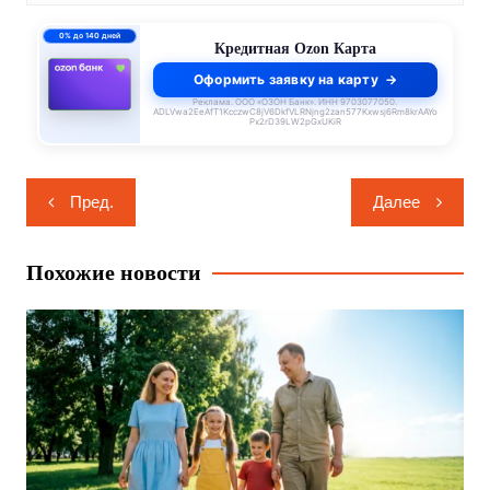
0% до 140 дней
Кредитная Ozon Карта
Оформить заявку на карту
Реклама. ООО «ОЗОН Банк». ИНН 9703077050.
ADLVwa2EeAfT1KcczwC8jV6DkfVLRNjng2zan577Kxwsj6Rm8krAAYo
Px2rD39LW2pGxUKiR
Навигация
Пред.
Далее
по
записям
Похожие новости