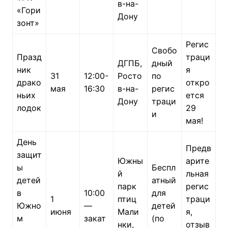
в-на-
«Гори
Дону
зонт»
Регис
Свобо
Празд
траци
ДГПБ,
дный
ник
я
31
12:00-
Росто
по
драко
откро
мая
16:30
в-на-
регис
ньих
ется
Дону
траци
лодок
29
и
мая!
День
Предв
защит
Южны
арите
ы
Беспл
й
льная
детей
атный
парк
регис
в
10:00
для
1
птиц
траци
Южно
—
детей
июня
Мали
я,
м
закат
(по
нки,
отзыв