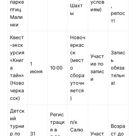
парке
услов
Шахт
,
птиц
иям)
ы
репос
Мали
т!
нки
Квест
Новоч
-экск
еркас
урсия
ск
Запис
Участ
«Книг
(мест
ь
1
ие по
а
10:00
о
обяза
июня
запис
тайн»
сбора
тельн
и
(Ново
уточн
а!
черка
яется
сск)
)
Детск
Регис
ий
траци
п/к
турни
Возра
я в
Салю
р по
31
Участ
ст до