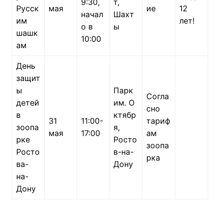
9:30,
т,
Русск
мая
ие
12
начал
Шахт
им
лет!
о в
ы
шашк
10:00
ам
День
защит
ы
Парк
Согла
детей
им. О
сно
в
ктябр
31
11:00-
тариф
зоопа
я,
мая
17:00
ам
рке
Росто
зоопа
Росто
в-на-
рка
ва-
Дону
на-
Дону