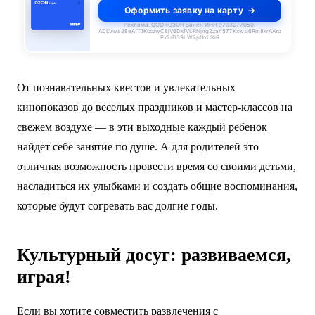
Оформить заявку на карту
Реклама. ООО «ОЗОН Банк». ИНН 9703077050.
ADLVwa2EeAfT1KcczwC8jV6DkfVLRNjng2zan577Kxwsj6Rm8krAAYo
Px2rD39LW2pGxUKiR
От познавательных квестов и увлекательных
кинопоказов до веселых праздников и мастер-классов на
свежем воздухе — в эти выходные каждый ребенок
найдет себе занятие по душе. А для родителей это
отличная возможность провести время со своими детьми,
насладиться их улыбками и создать общие воспоминания,
которые будут согревать вас долгие годы.
Культурный досуг: развиваемся,
играя!
Если вы хотите совместить развлечения с