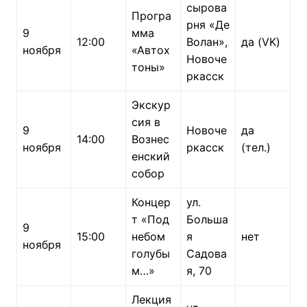
сырова
Програ
рня «Де
9
мма
12:00
Волан»,
да (VK)
ноября
«Автох
Новоче
тоны»
ркасск
Экскур
сия в
9
Новоче
да
14:00
Вознес
ноября
ркасск
(тел.)
енский
собор
Концер
ул.
т «Под
Больша
9
15:00
небом
я
нет
ноября
голубы
Садова
м…»
я, 70
Лекция