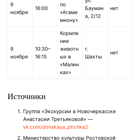
ул.
9
по
16:00
Бауман
нет
ноября
«Агаме
а, 2/12
мнону»
Кормле
ние
9
10:30–
животн
г.
нет
ноября
16:15
ых в
Шахты
«Малин
ках»
Источники
Группа «Экскурсии в Новочеркасске
Анастасии Третьяковой» —
vk.com/donskaya_ptichka2
Министерство культуры Ростовской