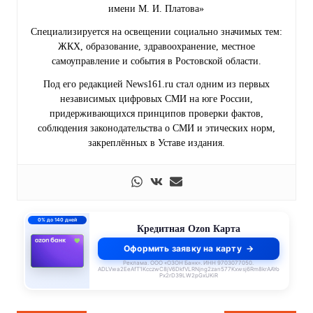
имени М. И. Платова»
Специализируется на освещении социально значимых тем:
ЖКХ, образование, здравоохранение, местное
самоуправление и события в Ростовской области.
Под его редакцией News161.ru стал одним из первых
независимых цифровых СМИ на юге России,
придерживающихся принципов проверки фактов,
соблюдения законодательства о СМИ и этических норм,
закреплённых в Уставе издания.
0% до 140 дней
Кредитная Ozon Карта
Оформить заявку на карту
Реклама. ООО «ОЗОН Банк». ИНН 9703077050.
ADLVwa2EeAfT1KcczwC8jV6DkfVLRNjng2zan577Kxwsj6Rm8krAAYo
Px2rD39LW2pGxUKiR