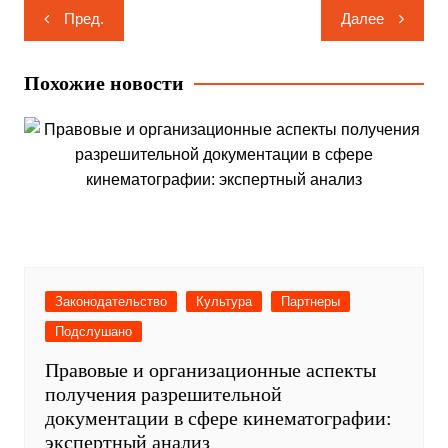
Навигация
Пред.
Далее
по
записям
Похожие новости
Законодательство
Культура
Партнеры
Подслушано
Правовые и организационные аспекты
получения разрешительной
документации в сфере кинематографии:
экспертный анализ