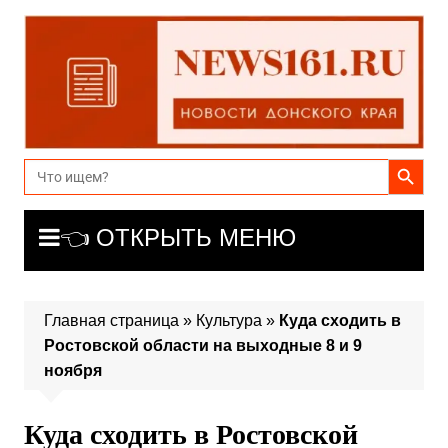
Перейти
к
содержимому
Search Button
Search
for:
👈 ОТКРЫТЬ МЕНЮ
Главная страница
»
Культура
»
Куда сходить в
Ростовской области на выходные 8 и 9
ноября
Куда сходить в Ростовской