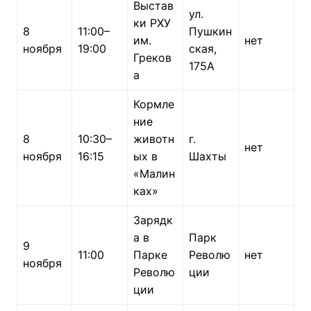
Выстав
ул.
ки РХУ
8
11:00–
Пушкин
им.
нет
ноября
19:00
ская,
Греков
175А
а
Кормле
ние
8
10:30–
животн
г.
нет
ноября
16:15
ых в
Шахты
«Малин
ках»
Зарядк
а в
Парк
9
11:00
Парке
Револю
нет
ноября
Револю
ции
ции