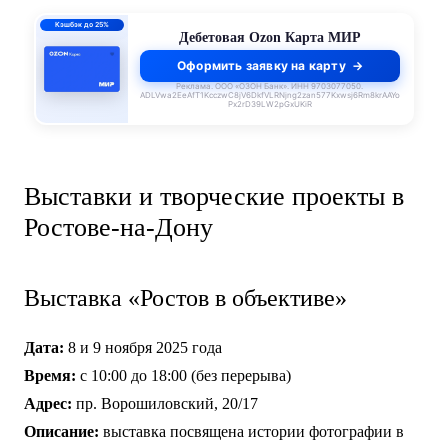
0% до 140 дней
Кредитная Ozon Карта
Оформить заявку на карту
Реклама. ООО «ОЗОН Банк». ИНН 9703077050.
ADLVwa2EeAfT1KcczwC8jV6DkfVLRNjng2zan577Kxwsj6Rm8krAAYo
Px2rD39LW2pGxUKiR
Выставки и творческие проекты в
Ростове-на-Дону
Выставка «Ростов в объективе»
Дата:
8 и 9 ноября 2025 года
Время:
с 10:00 до 18:00 (без перерыва)
Адрес:
пр. Ворошиловский, 20/17
Описание:
выставка посвящена истории фотографии в