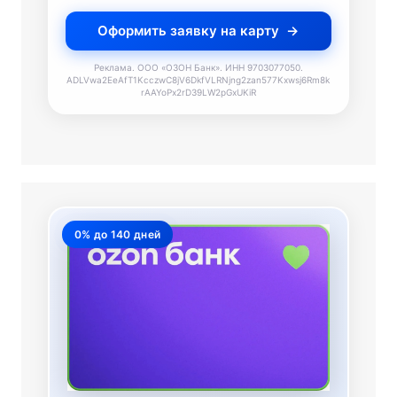
Оформить заявку на карту
Реклама. ООО «ОЗОН Банк». ИНН 9703077050.
ADLVwa2EeAfT1KcczwC8jV6DkfVLRNjng2zan577Kxwsj6Rm8k
rAAYoPx2rD39LW2pGxUKiR
0% до 140 дней