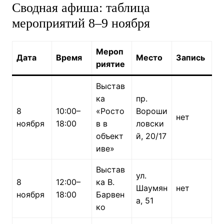
Сводная афиша: таблица
мероприятий 8–9 ноября
Мероп
Дата
Время
Место
Запись
риятие
Выстав
ка
пр.
8
10:00–
«Росто
Вороши
нет
ноября
18:00
в в
ловски
объект
й, 20/17
иве»
Выстав
ул.
8
12:00–
ка В.
Шаумян
нет
ноября
18:00
Барвен
а, 51
ко