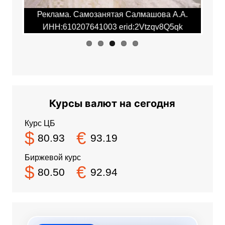
.А.
Реклама. Самозанятая Салмашова А.А.
Ре
qk
ИНН:610207641003 erid:2Vtzqv8Q5qk
И
Курсы валют на сегодня
Курс ЦБ
$
€
80.93
93.19
Биржевой курс
$
€
80.50
92.94