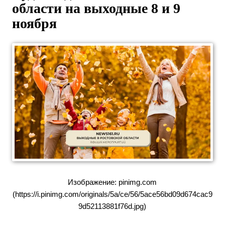
области на выходные 8 и 9
ноября
Изображение: pinimg.com
(https://i.pinimg.com/originals/5a/ce/56/5ace56bd09d674cac9
9d52113881f76d.jpg)