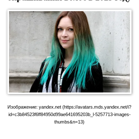
Изображение: yandex.net (https://avatars.mds.yandex.net/i?
id=c3b84523f6ff84950d99ae641695203b_l-5257713-images-
thumbs&n=13)