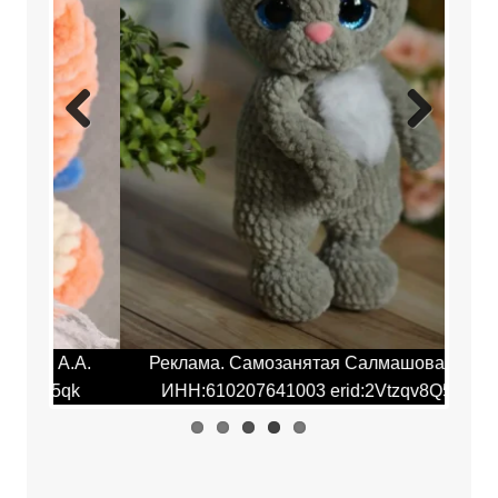
Previ
Next
ous
.А.
Реклама. Самозанятая Салмашова А.А.
Ре
qk
ИНН:610207641003 erid:2Vtzqv8Q5qk
И