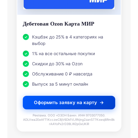
Дебетовая Ozon Карта МИР
Кэшбэк до 25% в 4 категориях на
выбор
1% на все остальные покупки
Скидки до 30% на Ozon
Обслуживание 0 ₽ навсегда
Выпуск за 5 минут онлайн
Оформить заявку на карту
Реклама. ООО «ОЗОН Банк». ИНН 9703077050.
ADLVwa2EeAfT1KcczwC8jV6DkfVLRNjng2zan577Kxwsj6Rm8k
rAAYoPx2rD39LW2pGxUKiR