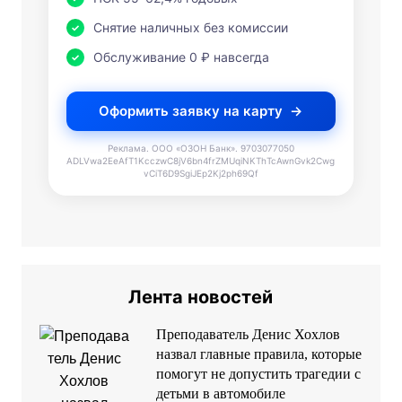
Снятие наличных без комиссии
Обслуживание 0 ₽ навсегда
Оформить заявку на карту
Реклама. ООО «ОЗОН Банк». 9703077050
ADLVwa2EeAfT1KcczwC8jV6bn4frZMUqiNKThTcAwnGvk2Cwg
vCiT6D9SgiJEp2Kj2ph69Qf
Лента новостей
Преподаватель Денис Хохлов
назвал главные правила, которые
помогут не допустить трагедии с
детьми в автомобиле