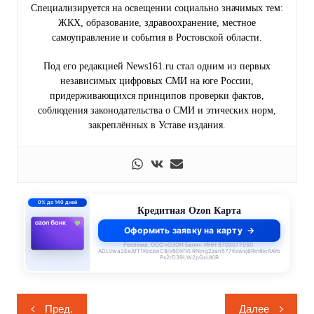
Специализируется на освещении социально значимых тем:
ЖКХ, образование, здравоохранение, местное
самоуправление и события в Ростовской области.
Под его редакцией News161.ru стал одним из первых
независимых цифровых СМИ на юге России,
придерживающихся принципов проверки фактов,
соблюдения законодательства о СМИ и этических норм,
закреплённых в Уставе издания.
0% до 140 дней
Кредитная Ozon Карта
Оформить заявку на карту
Реклама. ООО «ОЗОН Банк». ИНН 9703077050.
ADLVwa2EeAfT1KcczwC8jV6DkfVLRNjng2zan577Kxwsj6Rm8krAAYo
Px2rD39LW2pGxUKiR
Навигация
Пред.
Далее