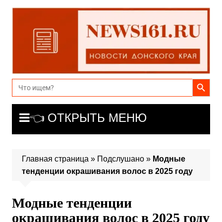
Перейти
к
содержимому
Search Button
Search
for:
👈 ОТКРЫТЬ МЕНЮ
Главная страница
»
Подслушано
»
Модные
тенденции окрашивания волос в 2025 году
Модные тенденции
окрашивания волос в 2025 году