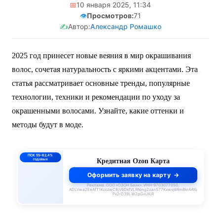
📅
10 января 2025, 11:34
👁️
Просмотров:
71
✍️
Автор:
Александр Ромашко
2025 год принесет новые веяния в мир окрашивания
волос, сочетая натуральность с яркими акцентами. Эта
статья рассматривает основные тренды, популярные
технологии, техники и рекомендации по уходу за
окрашенными волосами. Узнайте, какие оттенки и
методы будут в моде.
ПСК 55–62,4%
годовых
Кредитная Ozon Карта
Оформить заявку на карту
Реклама. ООО «ОЗОН Банк». ИНН 9703077050.
ADLVwa2EeAfT1KcczwC8jV6DkfVLRNjng2zan577Kxwsj6Rm8krAAYo
Px2rD39LW2pGxUKiR