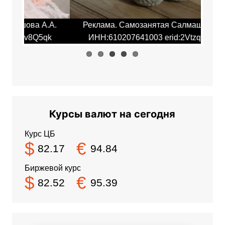
.А.
Реклама. Самозанятая Салмашова А.А.
Ре
qk
ИНН:610207641003 erid:2Vtzqv8Q5qk
И
Курсы валют на сегодня
Курс ЦБ
$
€
82.17
94.84
Биржевой курс
$
€
82.52
95.39