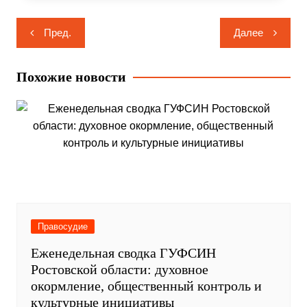
Навигация
Пред.
Далее
по
записям
Похожие новости
Правосудие
Еженедельная сводка ГУФСИН
Ростовской области: духовное
окормление, общественный контроль и
культурные инициативы