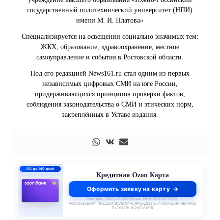
государственный политехнический университет (НПИ)
имени М. И. Платова»
Специализируется на освещении социально значимых тем:
ЖКХ, образование, здравоохранение, местное
самоуправление и события в Ростовской области.
Под его редакцией News161.ru стал одним из первых
независимых цифровых СМИ на юге России,
придерживающихся принципов проверки фактов,
соблюдения законодательства о СМИ и этических норм,
закреплённых в Уставе издания.
0% до 140 дней
Кредитная Ozon Карта
Оформить заявку на карту
Реклама. ООО «ОЗОН Банк». ИНН 9703077050.
ADLVwa2EeAfT1KcczwC8jV6DkfVLRNjng2zan577Kxwsj6Rm8krAAYo
Px2rD39LW2pGxUKiR