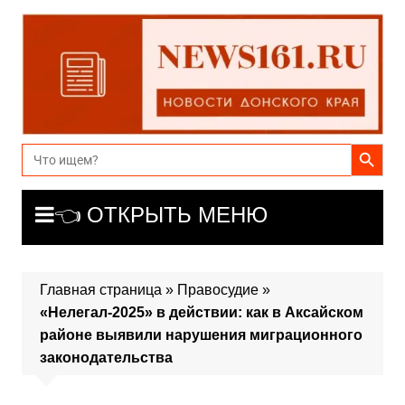
Перейти
к
содержимому
Search Button
Search
for:
👈 ОТКРЫТЬ МЕНЮ
Главная страница
»
Правосудие
»
«Нелегал-2025» в действии: как в Аксайском
районе выявили нарушения миграционного
законодательства