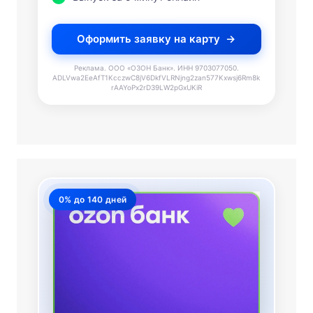
Оформить заявку на карту
Реклама. ООО «ОЗОН Банк». ИНН 9703077050.
ADLVwa2EeAfT1KcczwC8jV6DkfVLRNjng2zan577Kxwsj6Rm8k
rAAYoPx2rD39LW2pGxUKiR
0% до 140 дней