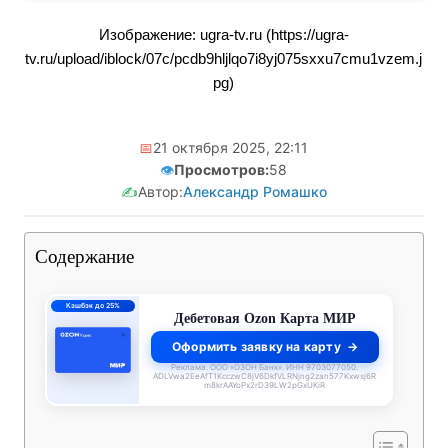
Изображение: ugra-tv.ru (https://ugra-
tv.ru/upload/iblock/07c/pcdb9hljlqo7i8yj075sxxu7cmu1vzem.j
pg)
📅
21 октября 2025, 22:11
👁️
Просмотров:
58
✍️
Автор:
Александр Ромашко
Содержание
Кэшбэк до 25%
Дебетовая Ozon Карта МИР
Оформить заявку на карту
Реклама. ООО «ОЗОН Банк». ИНН 9703077050.
ADLVwa2EeAfT1KcczwC8jV6DkfVLRNjng2zan577Kxwsj6R
m8krAAYoPx2rD39LW2pGxUKiR