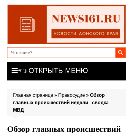
Перейти
к
содержимому
Search Button
Search
for:
👈 ОТКРЫТЬ МЕНЮ
Главная страница
»
Правосудие
»
Обзор
главных происшествий недели - сводка
МВД
Обзор главных происшествий