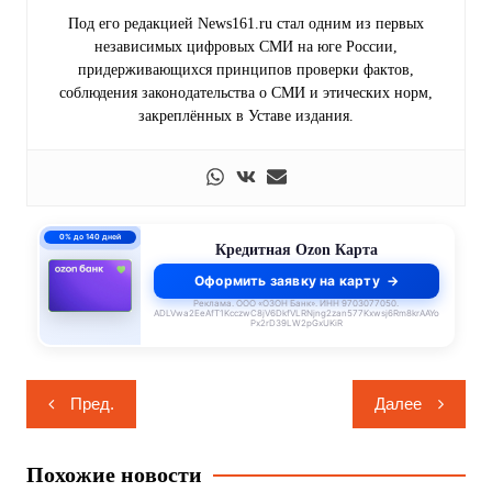
Под его редакцией News161.ru стал одним из первых
независимых цифровых СМИ на юге России,
придерживающихся принципов проверки фактов,
соблюдения законодательства о СМИ и этических норм,
закреплённых в Уставе издания.
0% до 140 дней
Кредитная Ozon Карта
Оформить заявку на карту
Реклама. ООО «ОЗОН Банк». ИНН 9703077050.
ADLVwa2EeAfT1KcczwC8jV6DkfVLRNjng2zan577Kxwsj6Rm8krAAYo
Px2rD39LW2pGxUKiR
Навигация
Пред.
Далее
по
записям
Похожие новости