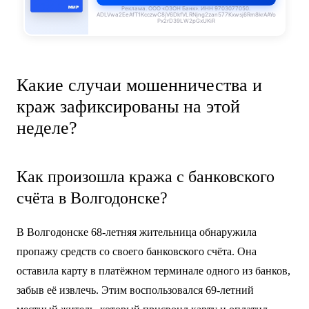
Реклама. ООО «ОЗОН Банк». ИНН 9703077050.
ADLVwa2EeAfT1KcczwC8jV6DkfVLRNjng2zan577Kxwsj6Rm8krAAYo
Px2rD39LW2pGxUKiR
Какие случаи мошенничества и
краж зафиксированы на этой
неделе?
Как произошла кража с банковского
счёта в Волгодонске?
В Волгодонске 68-летняя жительница обнаружила
пропажу средств со своего банковского счёта. Она
оставила карту в платёжном терминале одного из банков,
забыв её извлечь. Этим воспользовался 69-летний