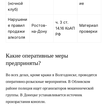
(ночной
ие
клуб)
Нарушени
ч. 3 ст.
е правил
Ростов-
Материал
14.16 КоАП
продажи
на-Дону
проверки
РФ
алкоголя
Какие оперативные меры
предприняты?
Во всех делах, кроме кражи в Волгодонске, проводятся
оперативно-розыскные мероприятия. В Обливском
районе полиция ищет организаторов мошеннической
группы. В Донецке устанавливается источник
произрастания конопли.