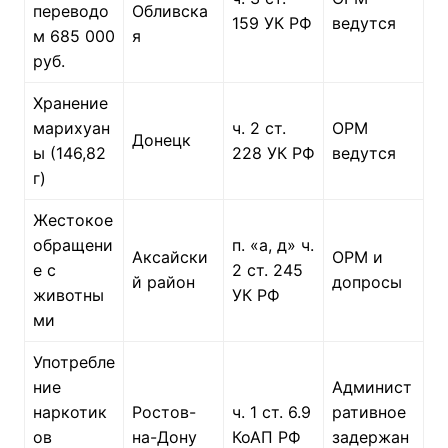
переводо
Обливска
159 УК РФ
ведутся
м 685 000
я
руб.
Хранение
марихуан
ч. 2 ст.
ОРМ
Донецк
ы (146,82
228 УК РФ
ведутся
г)
Жестокое
обращени
п. «а, д» ч.
Аксайски
ОРМ и
е с
2 ст. 245
й район
допросы
животны
УК РФ
ми
Употребле
ние
Админист
наркотик
Ростов-
ч. 1 ст. 6.9
ративное
ов
на-Дону
КоАП РФ
задержан