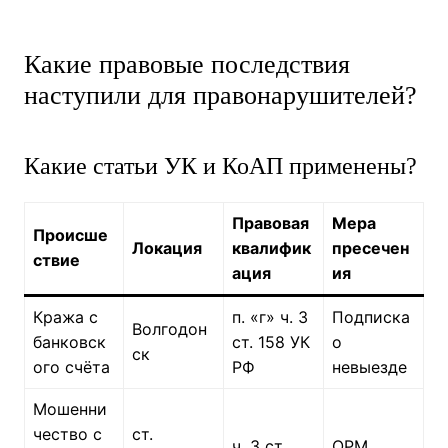
Какие правовые последствия
наступили для правонарушителей?
Какие статьи УК и КоАП применены?
Правовая
Мера
Происше
Локация
квалифик
пресечен
ствие
ация
ия
Кража с
п. «г» ч. 3
Подписка
Волгодон
банковск
ст. 158 УК
о
ск
ого счёта
РФ
невыезде
Мошенни
чество с
ст.
ч. 3 ст.
ОРМ