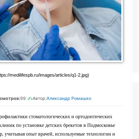
Реклама. Самозанятая Салмашова
А.А. ИНН:610207641003
erid:2Vtzqv8Q5qk
ps://medilifespb.ru/images/articles/q1-2.jpg)
смотров:
99
|
✍️
Автор:
Александр Ромашко
офилактики стоматологических и ортодонтических
клиник по установке детских брекетов в Подмосковье
р, учитывая опыт врачей, используемые технологии и