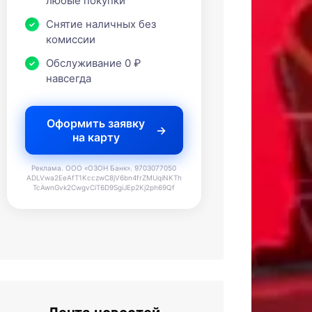
любые покупки
Снятие наличных без
комиссии
Обслуживание 0 ₽
навсегда
Оформить заявку
на карту
Реклама. ООО «ОЗОН Банк». 9703077050
ADLVwa2EeAfT1KcczwC8jV6bn4frZMUqiNKTh
TcAwnGvk2CwgvCiT6D9SgiJEp2Kj2ph69Qf