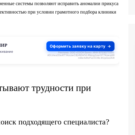
менные системы позволяют исправить аномалии прикуса
ективностью при условии грамотного подбора клиники
МИР
Оформить заявку на карту
живание
Реклама. ООО «ОЗОН Банк». ИНН 9703077050.
ADLVwa2EeAfT1KcczwC8jV6DkfVLRNjng2zan577Kxwsj6R
m8krAAYoPx2rD39LW2pGxUKiR
тывают трудности при
оиск подходящего специалиста?