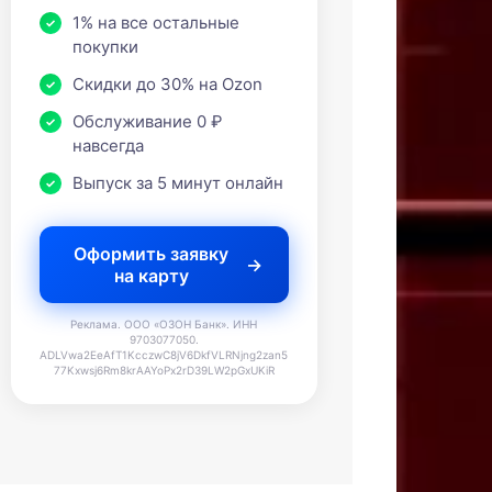
1% на все остальные
покупки
Скидки до 30% на Ozon
Обслуживание 0 ₽
навсегда
Выпуск за 5 минут онлайн
Оформить заявку
на карту
Реклама. ООО «ОЗОН Банк». ИНН
9703077050.
ADLVwa2EeAfT1KcczwC8jV6DkfVLRNjng2zan5
77Kxwsj6Rm8krAAYoPx2rD39LW2pGxUKiR