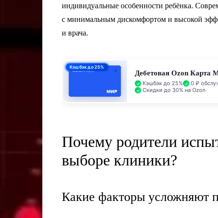
индивидуальные особенности ребёнка. Совре
с минимальным дискомфортом и высокой эфф
и врача.
Кэшбэк до 25%
Дебетовая Ozon Карта 
Кэшбэк до 25%
0 ₽ обслу
Скидки до 30% на Ozon
Почему родители испы
выборе клиники?
Какие факторы усложняют п