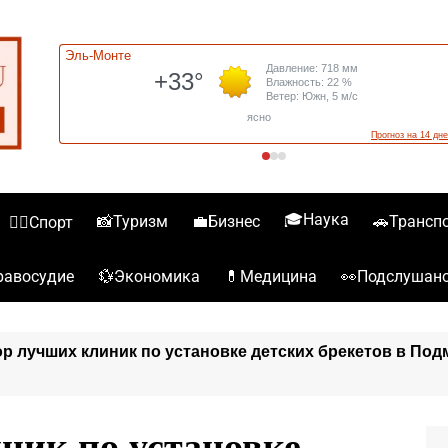
🎓Наука
📸Туризм
💼Бизнес
🚗Трансп
🏋️‍♀️Спорт
💱Экономика
💊Медицина
👀Подслушан
️Правосудие
р лучших клиник по установке детских брекетов в Под
ник по установке