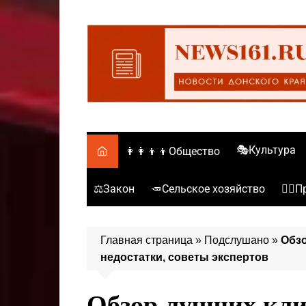
Перейти
к
содержимому
🎭Культура
👩‍👩‍👦‍👦Общество
⚖️Закон
🥕Сельское хозяйство
👮‍♂
Главная страница
»
Подслушано
»
Обзо
недостатки, советы экспертов
Обзор лучших кли