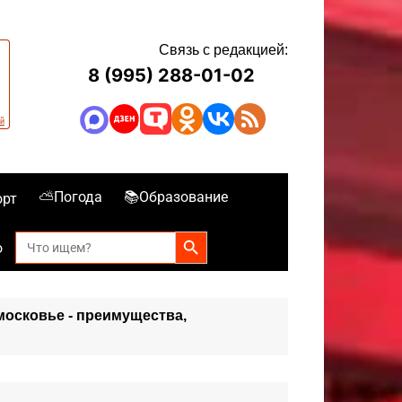
Связь с редакцией:
8 (995) 288-01-02
⛅Погода
📚Образование
орт
Search Button
Search
о
for:
московье - преимущества,