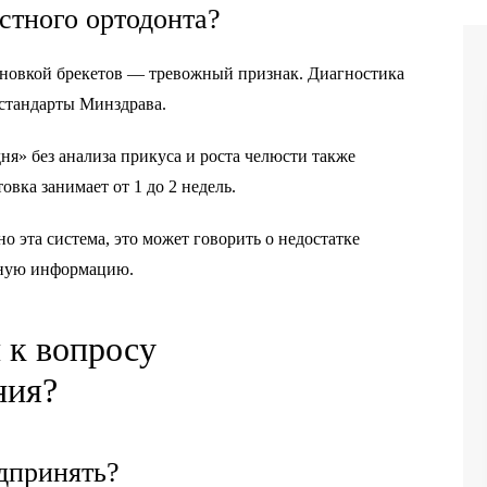
стного ортодонта?
ановкой брекетов — тревожный признак. Диагностика
стандарты Минздрава.
я» без анализа прикуса и роста челюсти также
вка занимает от 1 до 2 недель.
о эта система, это может говорить о недостатке
лную информацию.
 к вопросу
ния?
дпринять?