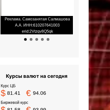
Реклама. Самозанятая Салмашова
Реклама. Самоза
А.А. ИНН:610207641003
А.А. ИНН:6
erid:2Vtzqv8Q5qk
erid:2Vt
Курсы валют на сегодня
Курс ЦБ
$
€
81.41
94.06
Биржевой курс
$
€
81.58
93.99