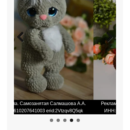
Previ
Next
ous
.А.
Реклама. Самозанятая Салмашова А.А.
Ре
qk
ИНН:610207641003 erid:2Vtzqv8Q5qk
И