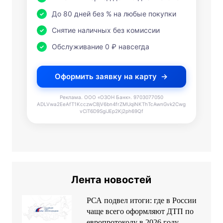
До 80 дней без % на любые покупки
Снятие наличных без комиссии
Обслуживание 0 ₽ навсегда
Оформить заявку на карту
Реклама. ООО «ОЗОН Банк». 9703077050
ADLVwa2EeAfT1KcczwC8jV6bn4frZMUqiNKThTcAwnGvk2Cwg
vCiT6D9SgiJEp2Kj2ph69Qf
Лента новостей
РСА подвел итоги: где в России
чаще всего оформляют ДТП по
европротоколу в 2026 году