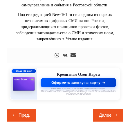
самоуправление и события в Ростовской области.
Под его редакцией News161.ru стал одним из первых
независимых цифровых СМИ на юге России,
придерживающихся принципов проверки фактов,
соблюдения законодательства о СМИ и этических норм,
закреплённых в Уставе издания.
0% до 140 дней
Кредитная Ozon Карта
Оформить заявку на карту
Реклама. ООО «ОЗОН Банк». ИНН 9703077050.
ADLVwa2EeAfT1KcczwC8jV6DkfVLRNjng2zan577Kxwsj6Rm8krAAYo
Px2rD39LW2pGxUKiR
Навигация
Пред.
Далее
по