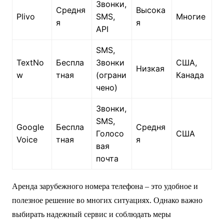
Звонки,
Средня
Высока
Plivo
SMS,
Многие
я
я
API
SMS,
TextNo
Беспла
Звонки
США,
Низкая
w
тная
(ограни
Канада
чено)
Звонки,
SMS,
Google
Беспла
Средня
Голосо
США
Voice
тная
я
вая
почта
Аренда зарубежного номера телефона – это удобное и
полезное решение во многих ситуациях. Однако важно
выбирать надежный сервис и соблюдать меры