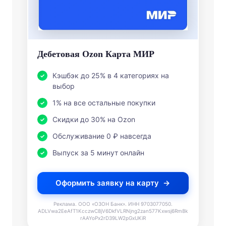
Дебетовая Ozon Карта МИР
Кэшбэк до 25% в 4 категориях на
выбор
1% на все остальные покупки
Скидки до 30% на Ozon
Обслуживание 0 ₽ навсегда
Выпуск за 5 минут онлайн
Оформить заявку на карту
Реклама. ООО «ОЗОН Банк». ИНН 9703077050.
ADLVwa2EeAfT1KcczwC8jV6DkfVLRNjng2zan577Kxwsj6Rm8k
rAAYoPx2rD39LW2pGxUKiR