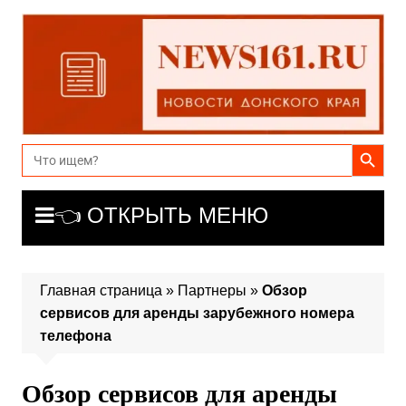
Перейти
к
содержимому
Search Button
Search
for:
👈 ОТКРЫТЬ МЕНЮ
Главная страница
»
Партнеры
»
Обзор
сервисов для аренды зарубежного номера
телефона
Обзор сервисов для аренды