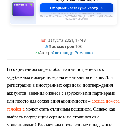
Оформить заявку на карту
Реклама. ООО «ОЗОН Банк». ИНН 9703077050.
ADLVwa2EeAfT1KcczwC8jV6DkfVLRNjng2zan577Kxwsj6Rm8krAAYo
Px2rD39LW2pGxUKiR
📅
1 августа 2021, 17:43
👁️
Просмотров:
106
✍️
Автор:
Александр Ромашко
В современном мире глобализации потребность в
зарубежном номере телефона возникает все чаще. Для
регистрации в иностранных сервисах, подтверждения
аккаунтов, ведения бизнеса с зарубежными партнерами
или просто для сохранения анонимности –
аренда номера
телефона
может стать отличным решением. Однако как
выбрать подходящий сервис и не столкнуться с
мошенниками? Рассмотрим проверенные и надежные