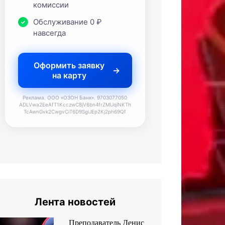
комиссии
Обслуживание 0 ₽
навсегда
Оформить заявку
на карту
Реклама. ООО «ОЗОН Банк». 9703077050
ADLVwa2EeAfT1KcczwC8jV6bn4frZMUqiNKTh
TcAwnGvk2CwgvCiT6D9SgiJEp2Kj2ph69Qf
Лента новостей
Преподаватель Денис