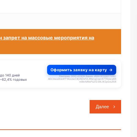
н запрет на массовые мероприятия на
Оформить заявку на карту
до 140 дней
Реклама. ООО «ОЗОН Банк». ИНН 9703077050.
ADLVwa2EeAfT1KcczwC8jV6DkfVLRNjng2zan577Kxwsj6R
–62,4% годовых
m8krAAYoPx2rD39LW2pGxUKiR
Далее