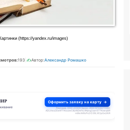
анятая Салмашова
Реклама. Самозанятая Салмашова
610207641003
А.А. ИНН:610207641003
tzqv8Q5qk
erid:2Vtzqv8Q5qk
ртинки (https://yandex.ru/images)
смотров:
193
|
✍️
Автор:
Александр Ромашко
МИР
Оформить заявку на карту
живание
Реклама. ООО «ОЗОН Банк». ИНН 9703077050.
ADLVwa2EeAfT1KcczwC8jV6DkfVLRNjng2zan577Kxwsj6R
m8krAAYoPx2rD39LW2pGxUKiR