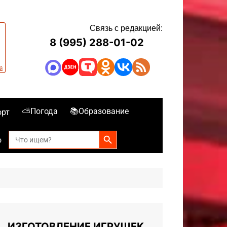
Связь с редакцией:
8 (995) 288-01-02
⛅Погода
📚Образование
орт
Search Button
Search
о
for:
ИЗГОТОВЛЕНИЕ ИГРУШЕК