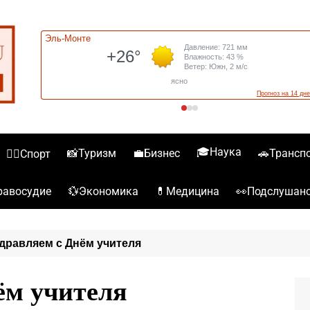
🎓Наука
📸Туризм
💼Бизнес
🚗Трансп
🏋️‍♀️Спорт
💱Экономика
💊Медицина
👀Подслушан
️Правосудие
дравляем с Днём учителя
ём учителя