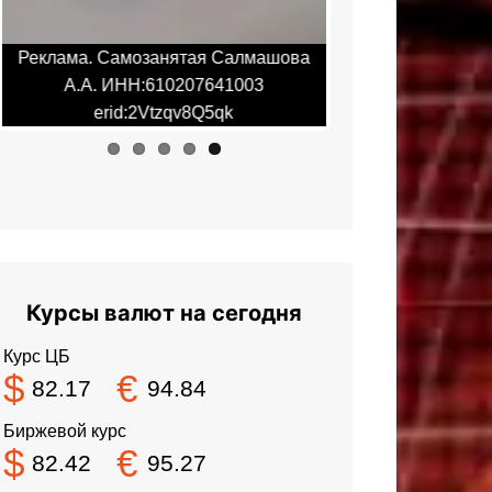
Реклама. Самозанятая Салмашова
Реклама. Самоза
А.А. ИНН:610207641003
А.А. ИНН:6
erid:2Vtzqv8Q5qk
erid:2Vt
Курсы валют на сегодня
Курс ЦБ
$
€
82.17
94.84
Биржевой курс
$
€
82.42
95.27