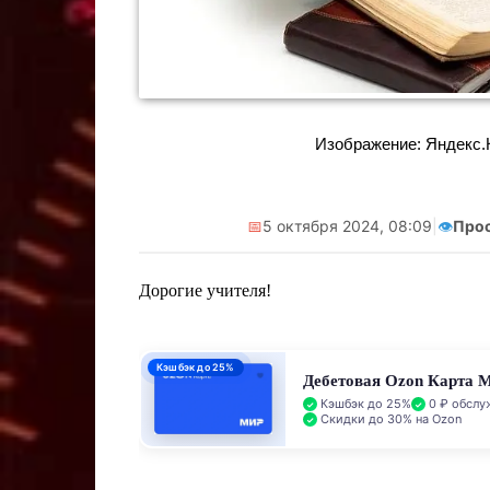
Реклама. Самозанятая Салмашова
Реклама. Самоз
А.А. ИНН:610207641003
А.А. ИНН:
erid:2Vtzqv8Q5qk
erid:2V
Изображение: Яндекс.Ка
📅
5 октября 2024, 08:09
|
👁️
Про
Дорогие учителя!
Кэшбэк до 25%
Дебетовая Ozon Карта 
Кэшбэк до 25%
0 ₽ обслу
Скидки до 30% на Ozon