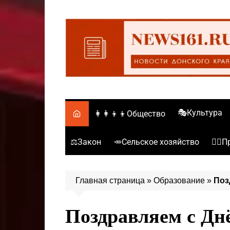
Перейти
к
содержимому
🎭Культура
👩‍👩‍👦‍👦Общество
⚖️Закон
🥕Сельское хозяйство
👮‍♂
Главная страница
»
Образование
»
Поз
Поздравляем с Дн