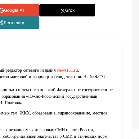
Google AI
Grok
Perplexity
о
й редактор сетевого издания
News161.ru
,
едство массовой информации (свидетельство Эл № ФС77-
ионных систем и технологий Федеральное государственное
о образования «Южно-Российский государственный
И. Платова»
имых тем: ЖКХ, образование, здравоохранение, местное
ервых независимых цифровых СМИ на юге России,
 соблюдения законодательства о СМИ и этических норм,