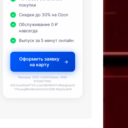
покупки
Скидки до 30% на Ozon
Обслуживание 0 ₽
навсегда
Выпуск за 5 минут онлайн
Оформить заявку
на карту
Реклама. ООО «ОЗОН Банк». ИНН
9703077050.
ADLVwa2EeAfT1KcczwC8jV6DkfVLRNjng2zan5
77Kxwsj6Rm8krAAYoPx2rD39LW2pGxUKiR