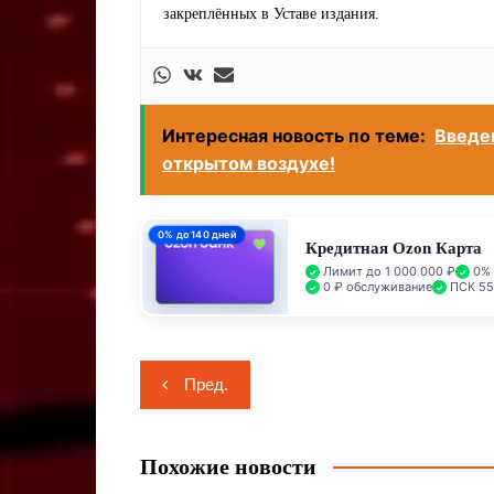
закреплённых в Уставе издания.
Интересная новость по теме:
Введе
открытом воздухе!
0% до 140 дней
Кредитная Ozon Карта
Лимит до 1 000 000 ₽
0% 
0 ₽ обслуживание
ПСК 55
Навигация
Пред.
по
записям
Похожие новости