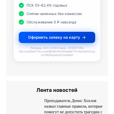
Снятие наличных без комиссии
Обслуживание 0 ₽ навсегда
Оформить заявку на карту
Реклама. ООО «ОЗОН Банк». 9703077050
ADLVwa2EeAfT1KcczwC8jV6bn4frZMUqiNKThTcAwnGvk2Cwg
vCiT6D9SgiJEp2Kj2ph69Qf
Лента новостей
Преподаватель Денис Хохлов
назвал главные правила, которые
помогут не допустить трагедии с
детьми в автомобиле
07/08/2026