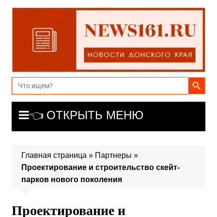
Перейти
к
содержимому
Search Button
Search
for:
👈 ОТКРЫТЬ МЕНЮ
Главная страница
»
Партнеры
»
Проектирование и строительство скейт-
парков нового поколения
Проектирование и