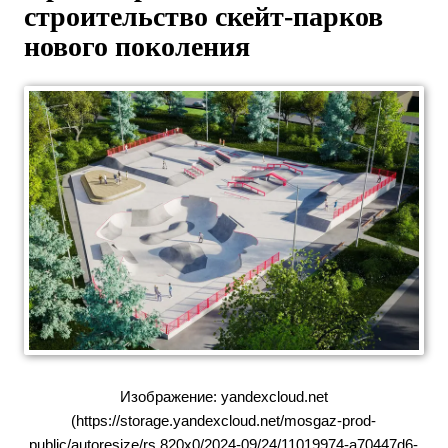
строительство скейт-парков
нового поколения
Изображение: yandexcloud.net
(https://storage.yandexcloud.net/mosgaz-prod-
public/autoresize/rs.820x0/2024-09/24/11019974-a70447d6-