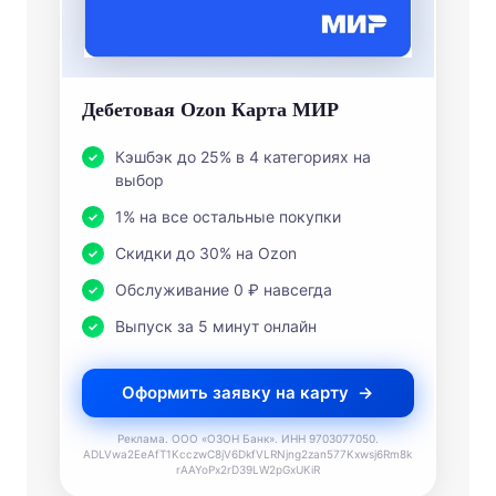
Дебетовая Ozon Карта МИР
Кэшбэк до 25% в 4 категориях на
выбор
1% на все остальные покупки
Скидки до 30% на Ozon
Обслуживание 0 ₽ навсегда
Выпуск за 5 минут онлайн
Оформить заявку на карту
Реклама. ООО «ОЗОН Банк». ИНН 9703077050.
ADLVwa2EeAfT1KcczwC8jV6DkfVLRNjng2zan577Kxwsj6Rm8k
rAAYoPx2rD39LW2pGxUKiR