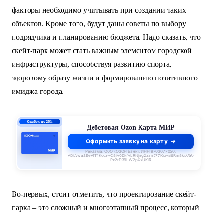
факторы необходимо учитывать при создании таких
объектов. Кроме того, будут даны советы по выбору
подрядчика и планированию бюджета. Надо сказать, что
скейт-парк может стать важным элементом городской
инфраструктуры, способствуя развитию спорта,
здоровому образу жизни и формированию позитивного
имиджа города.
ПСК 55–62,4%
годовых
Кредитная Ozon Карта
Оформить заявку на карту
Реклама. ООО «ОЗОН Банк». ИНН 9703077050.
ADLVwa2EeAfT1KcczwC8jV6DkfVLRNjng2zan577Kxwsj6Rm8krAAYo
Px2rD39LW2pGxUKiR
Во-первых, стоит отметить, что проектирование скейт-
парка – это сложный и многоэтапный процесс, который