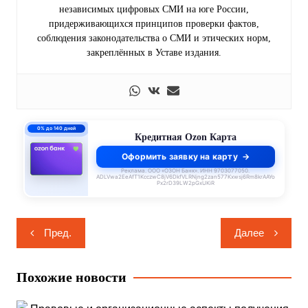
независимых цифровых СМИ на юге России,
придерживающихся принципов проверки фактов,
соблюдения законодательства о СМИ и этических норм,
закреплённых в Уставе издания.
0% до 140 дней
Кредитная Ozon Карта
Оформить заявку на карту
Реклама. ООО «ОЗОН Банк». ИНН 9703077050.
ADLVwa2EeAfT1KcczwC8jV6DkfVLRNjng2zan577Kxwsj6Rm8krAAYo
Px2rD39LW2pGxUKiR
Навигация
Пред.
Далее
по
записям
Похожие новости