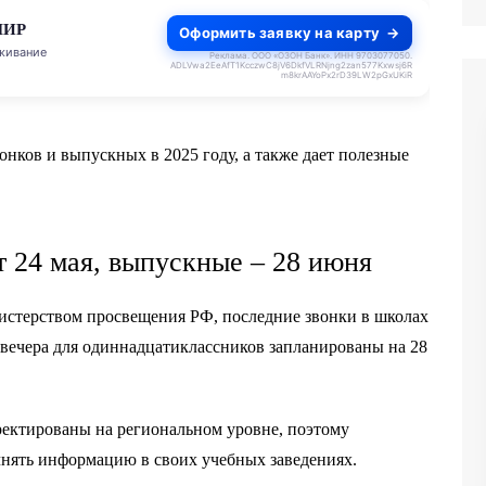
МИР
Оформить заявку на карту
живание
Реклама. ООО «ОЗОН Банк». ИНН 9703077050.
ADLVwa2EeAfT1KcczwC8jV6DkfVLRNjng2zan577Kxwsj6R
m8krAAYoPx2rD39LW2pGxUKiR
онков и выпускных в 2025 году, а также дает полезные
 24 мая, выпускные – 28 июня
стерством просвещения РФ, последние звонки в школах
 вечера для одиннадцатиклассников запланированы на 28
рректированы на региональном уровне, поэтому
чнять информацию в своих учебных заведениях.