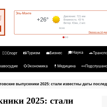
🎓Наука
📸Туризм
💼Бизнес
🚗Трансп
🏋️‍♀️Спорт
💱Экономика
💊Медицина
👀Подслушан
️Правосудие
товские выпускники 2025: стали известны даты после
кники 2025: стали