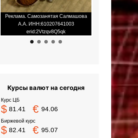
Реклама. Самозанятая Салмашова
Реклама. Самоза
А.А. ИНН:610207641003
А.А. ИНН:6
erid:2Vtzqv8Q5qk
erid:2Vt
Курсы валют на сегодня
Курс ЦБ
$
€
81.41
94.06
Биржевой курс
$
€
82.41
95.07