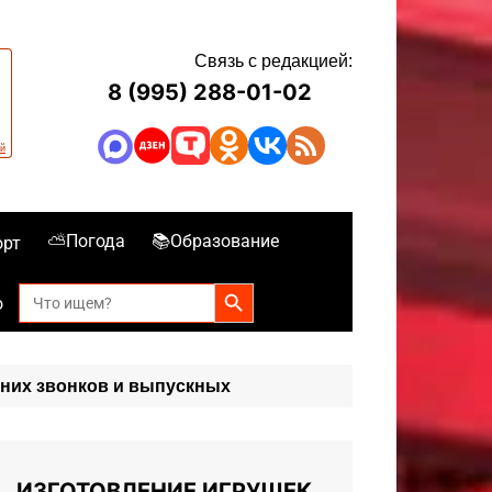
Связь с редакцией:
8 (995) 288-01-02
⛅Погода
📚Образование
орт
Search Button
Search
о
for:
дних звонков и выпускных
ИЗГОТОВЛЕНИЕ ИГРУШЕК