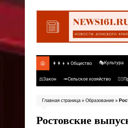
Перейти
к
содержимому
🎭Культура
👩‍👩‍👦‍👦Общество
⚖️Закон
🥕Сельское хозяйство
👮‍♂
Главная страница
»
Образование
»
Рос
Ростовские выпус