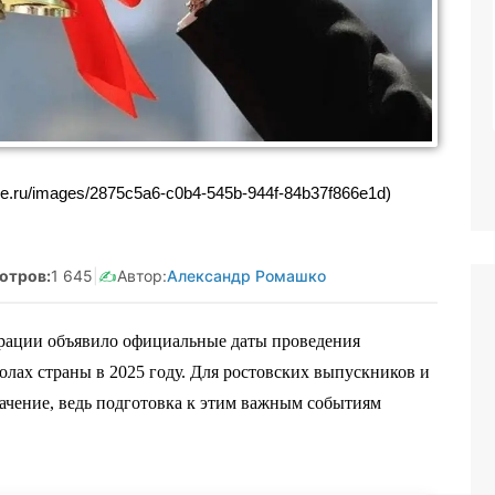
Реклама. Самозанятая Салмашова
А.А. ИНН:610207641003
erid:2Vtzqv8Q5qk
ture.ru/images/2875c5a6-c0b4-545b-944f-84b37f866e1d)
отров:
1 645
|
✍️
Автор:
Александр Ромашко
рации объявило официальные даты проведения
олах страны в 2025 году. Для ростовских выпускников и
начение, ведь подготовка к этим важным событиям