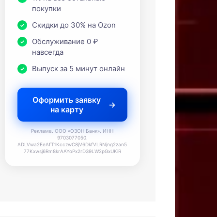
покупки
Скидки до 30% на Ozon
Обслуживание 0 ₽
навсегда
Выпуск за 5 минут онлайн
Оформить заявку
на карту
Реклама. ООО «ОЗОН Банк». ИНН
9703077050.
ADLVwa2EeAfT1KcczwC8jV6DkfVLRNjng2zan5
77Kxwsj6Rm8krAAYoPx2rD39LW2pGxUKiR