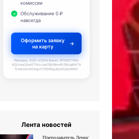
комиссии
Обслуживание 0 ₽
навсегда
Оформить заявку
на карту
Реклама. ООО «ОЗОН Банк». 9703077050
ADLVwa2EeAfT1KcczwC8jV6bn4frZMUqiNKTh
TcAwnGvk2CwgvCiT6D9SgiJEp2Kj2ph69Qf
Лента новостей
Преподаватель Денис