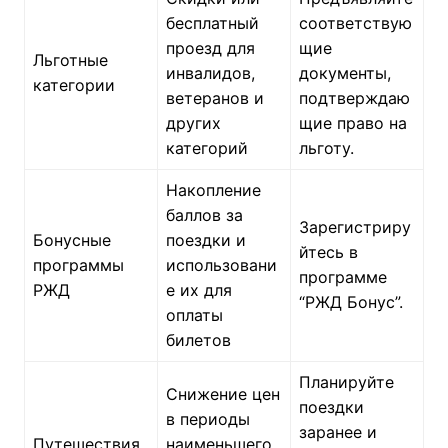
бесплатный
соответствую
проезд для
щие
Льготные
инвалидов,
документы,
категории
ветеранов и
подтверждаю
других
щие право на
категорий
льготу.
Накопление
баллов за
Зарегистриру
Бонусные
поездки и
йтесь в
программы
использовани
программе
РЖД
е их для
“РЖД Бонус”.
оплаты
билетов
Планируйте
Снижение цен
поездки
в периоды
заранее и
Путешествия
наименьшего