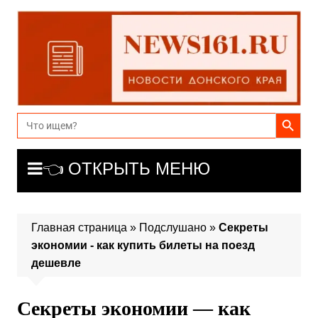
Перейти
к
содержимому
Search Button
Search
for:
👈 ОТКРЫТЬ МЕНЮ
Главная страница
»
Подслушано
»
Секреты
экономии - как купить билеты на поезд
дешевле
Секреты экономии — как