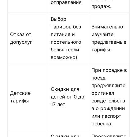
отправления
продаж.
Выбор
тарифов без
Внимательно
Отказ от
питания и
изучайте
допуслуг
постельного
предлагаемые
белья (если
тарифы.
возможно)
При посадке в
поезд
предъявляйте
Скидки для
Детские
оригинал
детей от 0 до
тарифы
свидетельств
17 лет
а о рождении
или паспорт
ребенка.
Скидки или
Предъявляйте