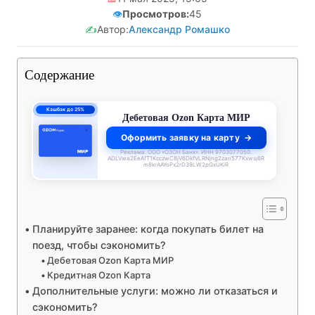
👁️
Просмотров:
45
✍️
Автор:
Александр Ромашко
Содержание
Кэшбэк до 25%
Дебетовая Ozon Карта МИР
Оформить заявку на карту
Реклама. ООО «ОЗОН Банк». ИНН 9703077050.
ADLVwa2EeAfT1KcczwC8jV6DkfVLRNjng2zan577Kxwsj6R
m8krAAYoPx2rD39LW2pGxUKiR
Планируйте заранее: когда покупать билет на
поезд, чтобы сэкономить?
Дебетовая Ozon Карта МИР
Кредитная Ozon Карта
Дополнительные услуги: можно ли отказаться и
сэкономить?