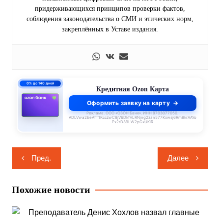
придерживающихся принципов проверки фактов,
соблюдения законодательства о СМИ и этических норм,
закреплённых в Уставе издания.
0% до 140 дней
Кредитная Ozon Карта
Оформить заявку на карту
Реклама. ООО «ОЗОН Банк». ИНН 9703077050.
ADLVwa2EeAfT1KcczwC8jV6DkfVLRNjng2zan577Kxwsj6Rm8krAAYo
Px2rD39LW2pGxUKiR
Навигация
Пред.
Далее
по
записям
Похожие новости