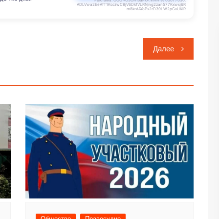
Реклама. ООО «ОЗОН Банк». ИНН 9703077050.
ADLVwa2EeAfT1KcczwC8jV6DkfVLRNjng2zan577Kxwsj6R
m8krAAYoPx2rD39LW2pGxUKiR
Далее
Общество
Правосудие