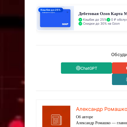
0% до 140 дней
Кредитная Ozon Карта
Лимит до 1 000 000 ₽
0% 
0 ₽ обслуживание
Обсуди
ChatGPT
Александр Ромашк
Об авторе
Александр Ромашко — главны