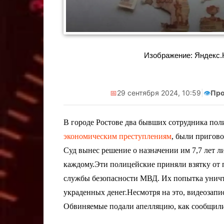
Реклама. Самозанятая Салмашова
Реклама. Самоз
А.А. ИНН:610207641003
А.А. ИНН:
erid:2Vtzqv8Q5qk
erid:2V
Изображение: Яндекс.Ка
📅
29 сентября 2024, 10:59
|
👁️
Про
В городе Ростове два бывших сотрудника пол
экономическим преступлениям
, были пригово
Суд вынес решение о назначении им 7,7 лет л
каждому.Эти полицейские приняли взятку от
службы безопасности МВД. Их попытка уничто
украденных денег.Несмотря на это, видеозапи
Обвиняемые подали апелляцию, как сообщили