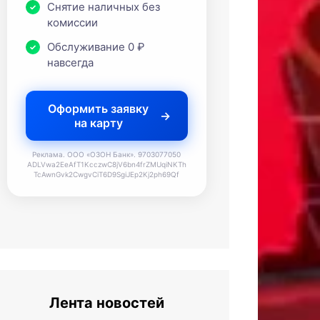
Снятие наличных без
комиссии
Обслуживание 0 ₽
навсегда
Оформить заявку
на карту
Реклама. ООО «ОЗОН Банк». 9703077050
ADLVwa2EeAfT1KcczwC8jV6bn4frZMUqiNKTh
TcAwnGvk2CwgvCiT6D9SgiJEp2Kj2ph69Qf
Лента новостей