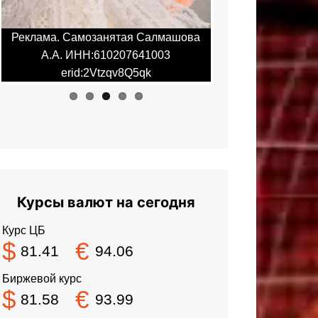
Реклама. Самозанятая Салмашова
Реклама. Самоза
А.А. ИНН:610207641003
А.А. ИНН:6
erid:2Vtzqv8Q5qk
erid:2Vt
Курсы валют на сегодня
Курс ЦБ
$
€
81.41
94.06
Биржевой курс
$
€
81.58
93.99