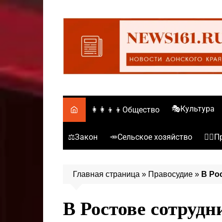
Перейти
к
содержимому
🎭Культура
👩‍👩‍👦‍👦Общество
⚖️Закон
🥕Сельское хозяйство
👮‍♂
Главная страница
»
Правосудие
»
В Ро
В Ростове сотрудн