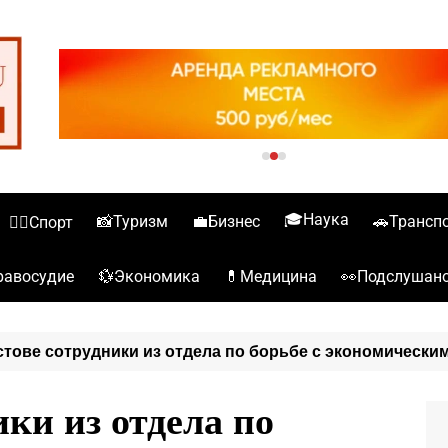
🎓Наука
📸Туризм
💼Бизнес
🚗Трансп
🏋️‍♀️Спорт
💱Экономика
💊Медицина
👀Подслушан
️Правосудие
стове сотрудники из отдела по борьбе с экономически
ики из отдела по