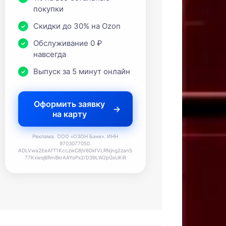
покупки
Скидки до 30% на Ozon
Обслуживание 0 ₽
навсегда
Выпуск за 5 минут онлайн
Оформить заявку
на карту
Реклама. ООО «ОЗОН Банк». ИНН
9703077050.
ADLVwa2EeAfT1KcczwC8jV6DkfVLRNjng2zan5
77Kxwsj6Rm8krAAYoPx2rD39LW2pGxUKiR