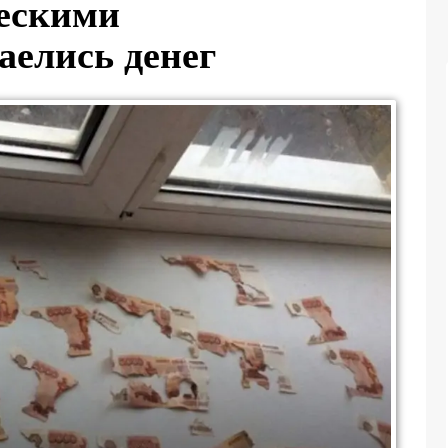
ческими
аелись денег