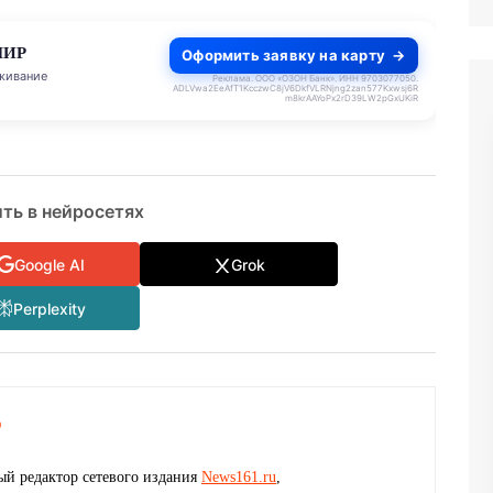
Оформить заявку на карту
до 140 дней
Реклама. ООО «ОЗОН Банк». ИНН 9703077050.
ADLVwa2EeAfT1KcczwC8jV6DkfVLRNjng2zan577Kxwsj6R
m8krAAYoPx2rD39LW2pGxUKiR
ть в нейросетях
Google AI
Grok
Perplexity
о
й редактор сетевого издания
News161.ru
,