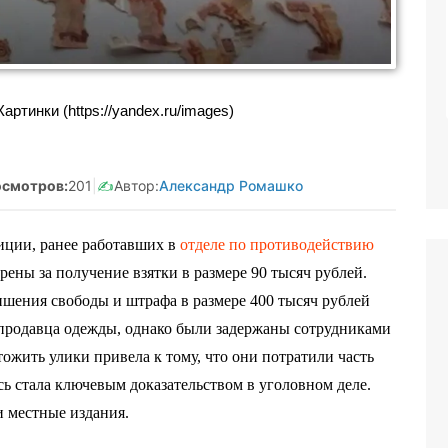
анятая Салмашова
Реклама. Самозанятая Салмашова
610207641003
А.А. ИНН:610207641003
tzqv8Q5qk
erid:2Vtzqv8Q5qk
ртинки (https://yandex.ru/images)
смотров:
201
|
✍️
Автор:
Александр Ромашко
иции, ранее работавших в
отделе по противодействию
рены за получение взятки в размере 90 тысяч рублей.
ишения свободы и штрафа в размере 400 тысяч рублей
 продавца одежды, однако были задержаны сотрудниками
жить улики привела к тому, что они потратили часть
сь стала ключевым доказательством в уголовном деле.
 местные издания.