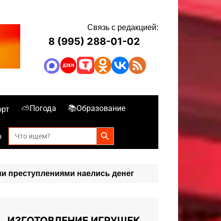
Связь с редакцией:
8 (995) 288-01-02
⛅Погода
📚Образование
орт
Search Button
Search
о
for:
ми преступлениями наелись денег
ИЗГОТОВЛЕНИЕ ИГРУШЕК