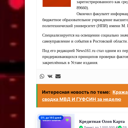
зарегистрированного как ср
89660).
Окончил факультет информац
бюджетное образовательное учреждение высшег
политехнический университет (НПИ) имени М. 
Специализируется на освещении социально знач
самоуправление и события в Ростовской области.
Под его редакцией News161.ru стал одним из п
придерживающихся принципов проверки фактов,
закреплённых в Уставе издания.
Интересная новость по теме:
Кража 
сводка МВД И ГУФСИН за неделю
0% до 140 дней
Кредитная Ozon Карта
Лимит до 1 000 000 ₽
0% 