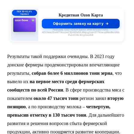
ПСК 55–62,4%
годовых
Кредитная Ozon Карта
Оформить заявку на карту
Реклама. ООО «ОЗОН Банк». ИНН 9703077050.
ADLVwa2EeAfT1KcczwC8jV6DkfVLRNjng2zan577Kxwsj6Rm8krAAYo
Px2rD39LW2pGxUKiR
Результаты такой поддержки очевидны. В 2023 году
донские фермеры продемонстрировали впечатляющие
результаты,
собрав более 6 миллионов тонн зерна
, что
вывело их
на первое место среди фермерских
сообществ по всей России
. В сфере производства мяса с
показателем
около 47 тысяч тонн
регион занял
вторую
позицию
, а по производству молока –
четвертую,
превысив отметку в 130 тысяч тонн
. Для дальнейшего
развития и решения вопросов сбыта фермерской
продукции, активно поощряется развитие кооперации.