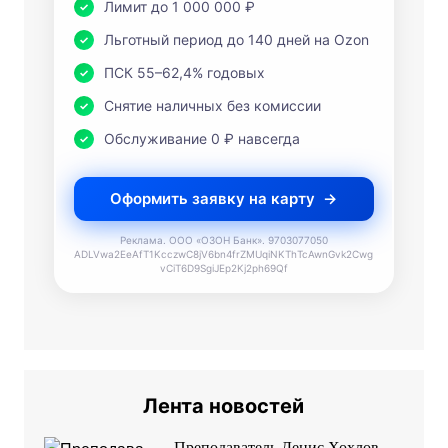
Лимит до 1 000 000 ₽
Льготный период до 140 дней на Ozon
ПСК 55–62,4% годовых
Снятие наличных без комиссии
Обслуживание 0 ₽ навсегда
Оформить заявку на карту
Реклама. ООО «ОЗОН Банк». 9703077050
ADLVwa2EeAfT1KcczwC8jV6bn4frZMUqiNKThTcAwnGvk2Cwg
vCiT6D9SgiJEp2Kj2ph69Qf
Лента новостей
Преподаватель Денис Хохлов