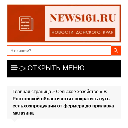
Перейти
к
содержимому
Search Button
Search
for:
👈 ОТКРЫТЬ МЕНЮ
Главная страница
»
Сельское хозяйство
»
В
Ростовской области хотят сократить путь
сельхозпродукции от фермера до прилавка
магазина