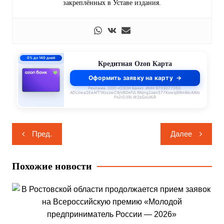
закреплённых в Уставе издания.
0% до 140 дней
Кредитная Ozon Карта
Оформить заявку на карту
Реклама. ООО «ОЗОН Банк». ИНН 9703077050.
ADLVwa2EeAfT1KcczwC8jV6DkfVLRNjng2zan577Kxwsj6Rm8krAAYo
Px2rD39LW2pGxUKiR
Навигация
Пред.
Далее
по
записям
Похожие новости