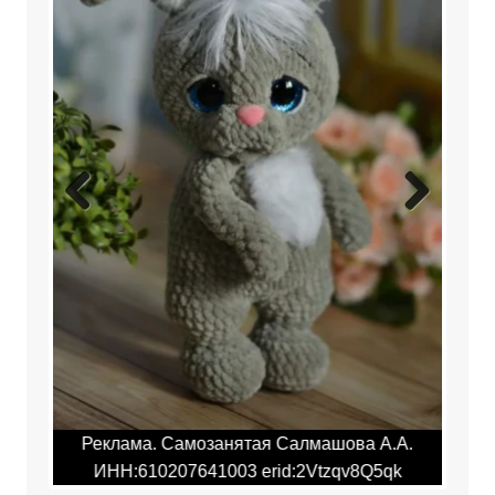
Previ
Next
ous
ая Салмашова А.А.
Реклама. Самозанятая Салмашов
erid:2Vtzqv8Q5qk
ИНН:610207641003 erid:2Vtzqv8