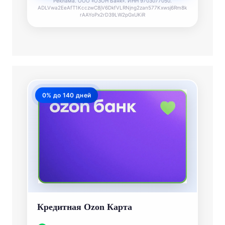
Реклама. ООО «ОЗОН Банк». ИНН 9703077050.
ADLVwa2EeAfT1KcczwC8jV6DkfVLRNjng2zan577Kxwsj6Rm8k
rAAYoPx2rD39LW2pGxUKiR
0% до 140 дней
Кредитная Ozon Карта