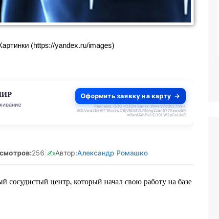
анятая Салмашова
Реклама. Самозанятая Салмашова
610207641003
А.А. ИНН:610207641003
ртинки (https://yandex.ru/images)
tzqv8Q5qk
erid:2Vtzqv8Q5qk
МИР
Оформить заявку на карту
живание
Реклама. ООО «ОЗОН Банк». ИНН 9703077050.
ADLVwa2EeAfT1KcczwC8jV6DkfVLRNjng2zan577Kxwsj6R
m8krAAYoPx2rD39LW2pGxUKiR
смотров:
256
|
✍️
Автор:
Александр Ромашко
й сосудистый центр, который начал свою работу на базе