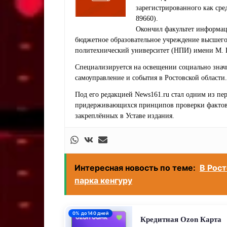
зарегистрированного как ср
89660).
Окончил факультет информац
бюджетное образовательное учреждение высшег
политехнический университет (НПИ) имени М. 
Специализируется на освещении социально знач
самоуправление и события в Ростовской области.
Под его редакцией News161.ru стал одним из п
придерживающихся принципов проверки фактов,
закреплённых в Уставе издания.
Интересная новость по теме:
В Рос
парка кенгуру
0% до 140 дней
Кредитная Ozon Карта