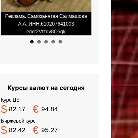
Реклама. Самозанятая Салмашова
Реклама. Самоза
А.А. ИНН:610207641003
А.А. ИНН:6
erid:2Vtzqv8Q5qk
erid:2Vt
Курсы валют на сегодня
Курс ЦБ
$
€
82.17
94.84
Биржевой курс
$
€
82.42
95.27