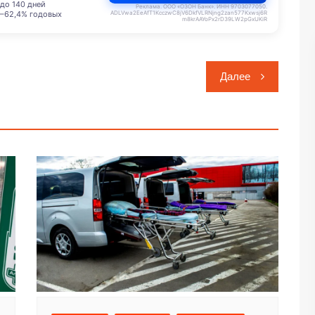
до 140 дней
Реклама. ООО «ОЗОН Банк». ИНН 9703077050.
ADLVwa2EeAfT1KcczwC8jV6DkfVLRNjng2zan577Kxwsj6R
–62,4% годовых
m8krAAYoPx2rD39LW2pGxUKiR
Далее