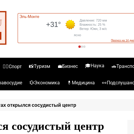
🎓Наука
📸Туризм
💼Бизнес
🚗Трансп
🏋️‍♀️Спорт
💱Экономика
💊Медицина
👀Подслушан
️Правосудие
ах открылся сосудистый центр
я сосудистый центр