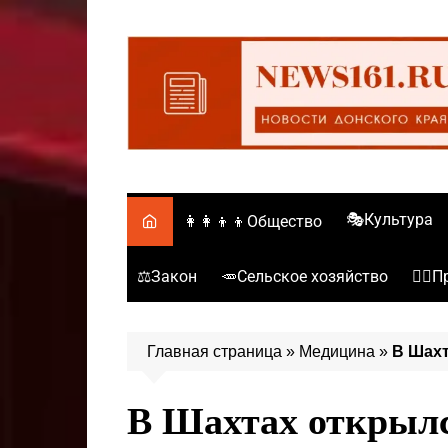
Перейти
к
содержимому
🎭Культура
👩‍👩‍👦‍👦Общество
⚖️Закон
🥕Сельское хозяйство
👮‍♂
Главная страница
»
Медицина
»
В Шахт
В Шахтах открылс