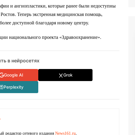
афии и ангиопластики, которые ранее были недоступны
 Ростов. Теперь экстренная медицинская помощь,
 более доступной благодаря новому центру.
ции национального проекта «Здравоохранение».
ть в нейросетях
Google AI
Grok
Perplexity
о
й редактор сетевого издания
News161.ru
,