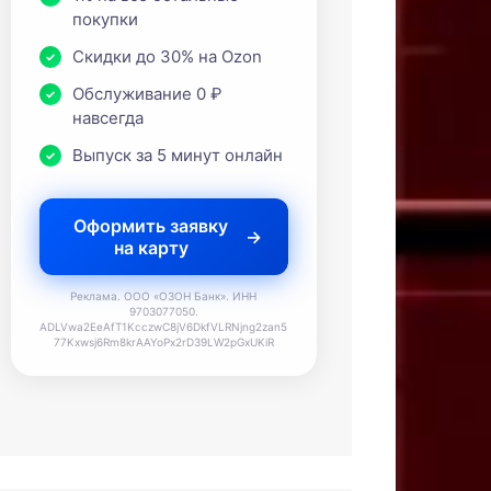
покупки
Скидки до 30% на Ozon
Обслуживание 0 ₽
навсегда
Выпуск за 5 минут онлайн
Оформить заявку
на карту
Реклама. ООО «ОЗОН Банк». ИНН
9703077050.
ADLVwa2EeAfT1KcczwC8jV6DkfVLRNjng2zan5
77Kxwsj6Rm8krAAYoPx2rD39LW2pGxUKiR