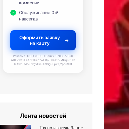
комиссии
Обслуживание 0 ₽
навсегда
Оформить заявку
на карту
Реклама. ООО «ОЗОН Банк». 9703077050
ADLVwa2EeAfT1KcczwC8jV6bn4frZMUqiNKTh
TcAwnGvk2CwgvCiT6D9SgiJEp2Kj2ph69Qf
Лента новостей
Преподаватель Денис