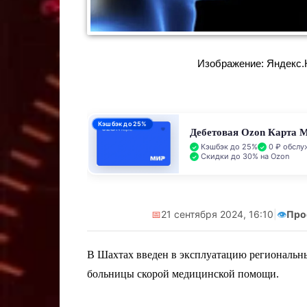
Реклама. Самоз
А.А. ИНН:
Изображение: Яндекс.Ка
erid:2V
Кэшбэк до 25%
Дебетовая Ozon Карта 
Кэшбэк до 25%
0 ₽ обслу
Скидки до 30% на Ozon
📅
21 сентября 2024, 16:10
|
👁️
Про
В Шахтах введен в эксплуатацию региональны
больницы скорой медицинской помощи.