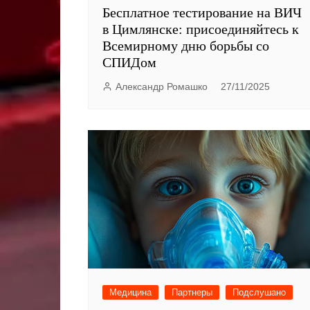
Бесплатное тестирование на ВИЧ
в Цимлянске: присоединяйтесь к
Всемирному дню борьбы со
СПИДом
Александр Ромашко
27/11/2025
Медицина
Партнеры
Подслушано