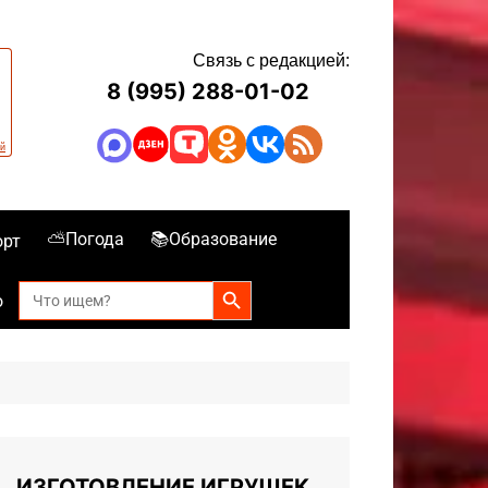
Связь с редакцией:
8 (995) 288-01-02
⛅Погода
📚Образование
орт
Search Button
Search
о
for:
ИЗГОТОВЛЕНИЕ ИГРУШЕК