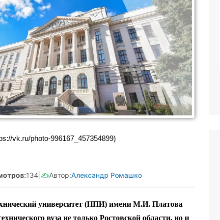
занятая Салмашова
Реклама. Самозанятая Салмашова
:610207641003
А.А. ИНН:610207641003
Vtzqv8Q5qk
erid:2Vtzqv8Q5qk
ps://vk.ru/photo-996167_457354899)
мотров:
134
|
✍️
Автор:
Александр Ромашко
хнический университет (НПИ) имени М.И. Платова
ехнического вуза не только Ростовской области, но и