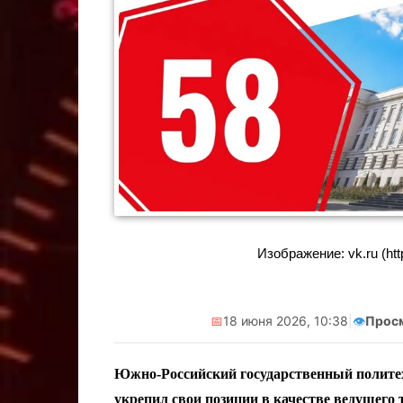
Реклама. Само
А.А. ИНН
erid:2
Изображение: vk.ru (htt
📅
18 июня 2026, 10:38
|
👁️
Прос
Южно-Российский государственный полите
укрепил свои позиции в качестве ведущего т