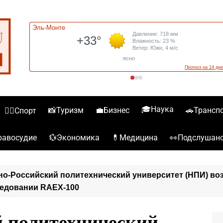
🎓Наука
📸Туризм
💼Бизнес
🚗Трансп
🏋️‍♀️Спорт
💱Экономика
💊Медицина
👀Подслушан
️Правосудие
о-Российский политехнический университет (НПИ) воз
ледовании RAEX-100
 политехнический