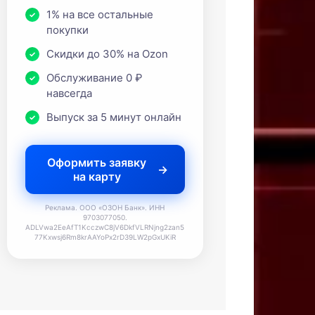
1% на все остальные
покупки
Скидки до 30% на Ozon
Обслуживание 0 ₽
навсегда
Выпуск за 5 минут онлайн
Оформить заявку
на карту
Реклама. ООО «ОЗОН Банк». ИНН
9703077050.
ADLVwa2EeAfT1KcczwC8jV6DkfVLRNjng2zan5
77Kxwsj6Rm8krAAYoPx2rD39LW2pGxUKiR