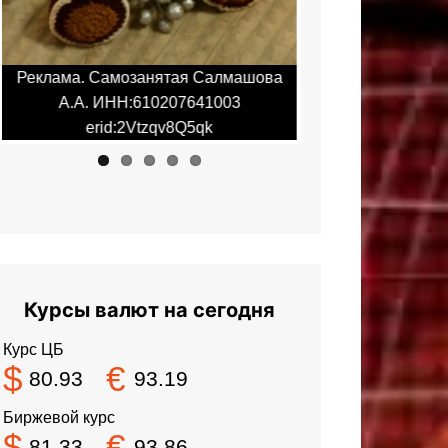
Реклама. Самозанятая Салмашова
Реклама. Самоз
А.А. ИНН:610207641003
А.А. ИНН:
erid:2Vtzqv8Q5qk
erid:2V
Курсы валют на сегодня
Курс ЦБ
$
€
80.93
93.19
Биржевой курс
$
€
81.33
93.86