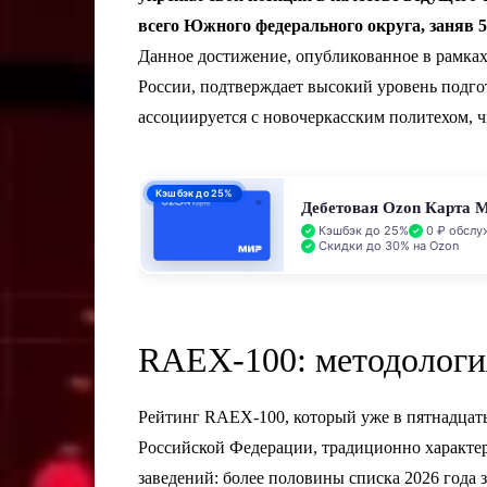
всего Южного федерального округа, заняв 
Данное достижение, опубликованное в рамках
России, подтверждает высокий уровень подг
ассоциируется с новочеркасским политехом, ч
Кэшбэк до 25%
Дебетовая Ozon Карта 
Кэшбэк до 25%
0 ₽ обслу
Скидки до 30% на Ozon
RAEX-100: методология
Рейтинг RAEX-100, который уже в пятнадцат
Российской Федерации, традиционно характе
заведений: более половины списка 2026 года