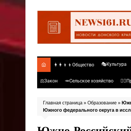
Перейти
к
содержимому
🎭Культура
👩‍👩‍👦‍👦Общество
⚖️Закон
🥕Сельское хозяйство
👮‍♂
Главная страница
»
Образование
»
Южн
Южного федерального округа в исс
Южно-Российский