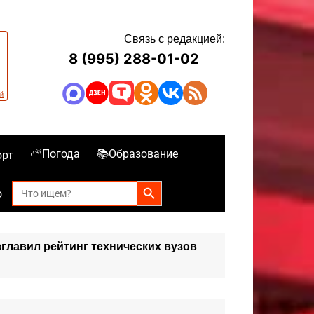
Связь с редакцией:
8 (995) 288-01-02
⛅Погода
📚Образование
орт
Search Button
Search
о
for:
главил рейтинг технических вузов