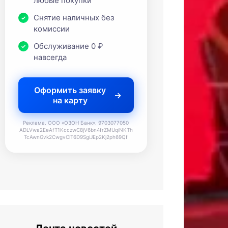
любые покупки
Снятие наличных без
комиссии
Обслуживание 0 ₽
навсегда
Оформить заявку
на карту
Реклама. ООО «ОЗОН Банк». 9703077050
ADLVwa2EeAfT1KcczwC8jV6bn4frZMUqiNKTh
TcAwnGvk2CwgvCiT6D9SgiJEp2Kj2ph69Qf