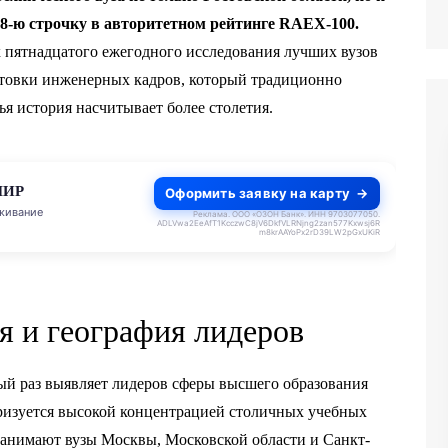
58-ю строчку в авторитетном рейтинге RAEX-100.
 пятнадцатого ежегодного исследования лучших вузов
отовки инженерных кадров, который традиционно
ья история насчитывает более столетия.
МИР
Оформить заявку на карту
живание
Реклама. ООО «ОЗОН Банк». ИНН 9703077050.
ADLVwa2EeAfT1KcczwC8jV6DkfVLRNjng2zan577Kxwsj6R
m8krAAYoPx2rD39LW2pGxUKiR
 и география лидеров
ый раз выявляет лидеров сферы высшего образования
ризуется высокой концентрацией столичных учебных
 занимают вузы Москвы, Московской области и Санкт-