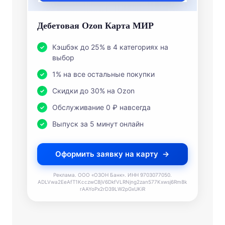
Дебетовая Ozon Карта МИР
Кэшбэк до 25% в 4 категориях на
выбор
1% на все остальные покупки
Скидки до 30% на Ozon
Обслуживание 0 ₽ навсегда
Выпуск за 5 минут онлайн
Оформить заявку на карту
Реклама. ООО «ОЗОН Банк». ИНН 9703077050.
ADLVwa2EeAfT1KcczwC8jV6DkfVLRNjng2zan577Kxwsj6Rm8k
rAAYoPx2rD39LW2pGxUKiR