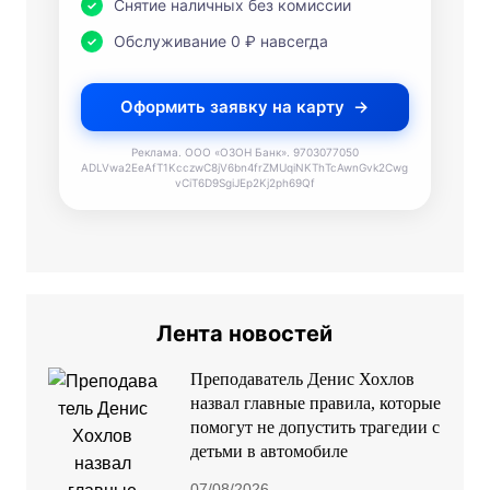
Снятие наличных без комиссии
Обслуживание 0 ₽ навсегда
Оформить заявку на карту
Реклама. ООО «ОЗОН Банк». 9703077050
ADLVwa2EeAfT1KcczwC8jV6bn4frZMUqiNKThTcAwnGvk2Cwg
vCiT6D9SgiJEp2Kj2ph69Qf
Лента новостей
Преподаватель Денис Хохлов
назвал главные правила, которые
помогут не допустить трагедии с
детьми в автомобиле
07/08/2026