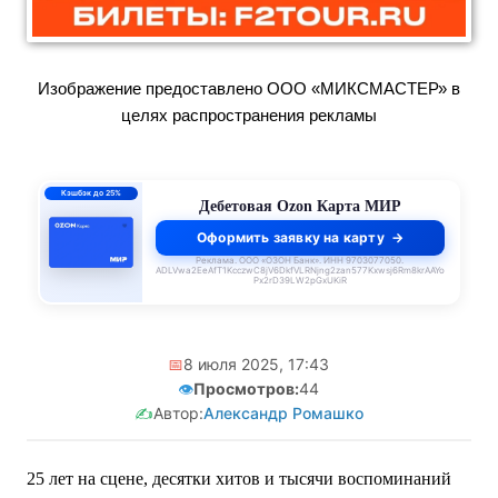
Изображение предоставлено ООО «МИКСМАСТЕР» в
целях распространения рекламы
ПСК 55–62,4%
годовых
Кредитная Ozon Карта
Оформить заявку на карту
Реклама. ООО «ОЗОН Банк». ИНН 9703077050.
ADLVwa2EeAfT1KcczwC8jV6DkfVLRNjng2zan577Kxwsj6Rm8krAAYo
Px2rD39LW2pGxUKiR
📅
8 июля 2025, 17:43
👁️
Просмотров:
44
✍️
Автор:
Александр Ромашко
25 лет на сцене, десятки хитов и тысячи воспоминаний