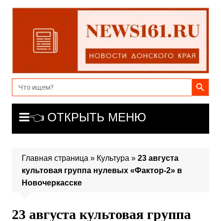
Перейти
к
содержимому
Search Button
Search
for:
👈 ОТКРЫТЬ МЕНЮ
Главная страница
»
Культура
»
23 августа
культовая группа нулевых «Фактор-2» в
Новочеркасске
23 августа культовая группа