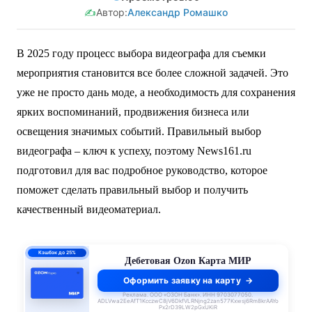
✍️
Автор:
Александр Ромашко
В 2025 году процесс выбора видеографа для съемки
мероприятия становится все более сложной задачей. Это
уже не просто дань моде, а необходимость для сохранения
ярких воспоминаний, продвижения бизнеса или
освещения значимых событий. Правильный выбор
видеографа – ключ к успеху, поэтому News161.ru
подготовил для вас подробное руководство, которое
поможет сделать правильный выбор и получить
качественный видеоматериал.
ПСК 55–62,4%
годовых
Кредитная Ozon Карта
Оформить заявку на карту
Реклама. ООО «ОЗОН Банк». ИНН 9703077050.
ADLVwa2EeAfT1KcczwC8jV6DkfVLRNjng2zan577Kxwsj6Rm8krAAYo
Px2rD39LW2pGxUKiR