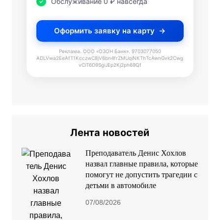
Обслуживание 0 ₽ навсегда
Оформить заявку на карту
Реклама. ООО «ОЗОН Банк». 9703077050
ADLVwa2EeAfT1KcczwC8jV6bn4frZMUqiNKThTcAwnGvk2Cwg
vCiT6D9SgiJEp2Kj2ph69Qf
Лента новостей
Преподаватель Денис Хохлов
назвал главные правила, которые
помогут не допустить трагедии с
детьми в автомобиле
07/08/2026