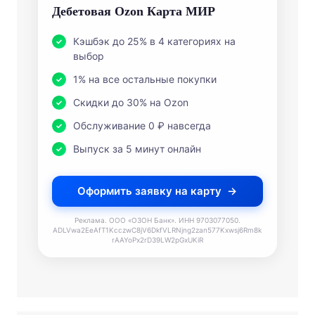
Дебетовая Ozon Карта МИР
Кэшбэк до 25% в 4 категориях на
выбор
1% на все остальные покупки
Скидки до 30% на Ozon
Обслуживание 0 ₽ навсегда
Выпуск за 5 минут онлайн
Оформить заявку на карту
Реклама. ООО «ОЗОН Банк». ИНН 9703077050.
ADLVwa2EeAfT1KcczwC8jV6DkfVLRNjng2zan577Kxwsj6Rm8k
rAAYoPx2rD39LW2pGxUKiR