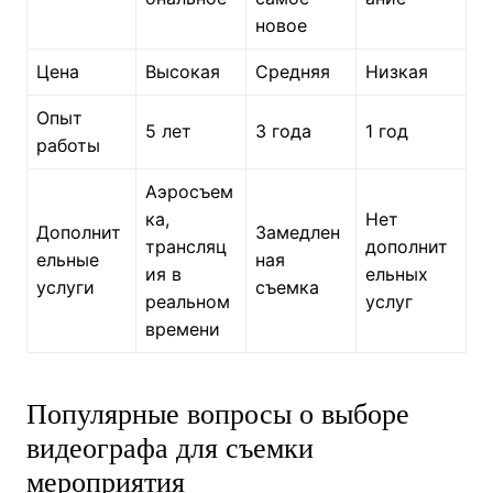
новое
Цена
Высокая
Средняя
Низкая
Опыт
5 лет
3 года
1 год
работы
Аэросъем
ка,
Нет
Дополнит
Замедлен
трансляц
дополнит
ельные
ная
ия в
ельных
услуги
съемка
реальном
услуг
времени
Популярные вопросы о выборе
видеографа для съемки
мероприятия