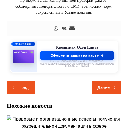
придерживающихся принципов проверки фактов,
соблюдения законодательства о СМИ и этических норм,
закреплённых в Уставе издания.
0% до 140 дней
Кредитная Ozon Карта
Оформить заявку на карту
Реклама. ООО «ОЗОН Банк». ИНН 9703077050.
ADLVwa2EeAfT1KcczwC8jV6DkfVLRNjng2zan577Kxwsj6Rm8krAAYo
Px2rD39LW2pGxUKiR
Навигация
Пред.
Далее
по
записям
Похожие новости