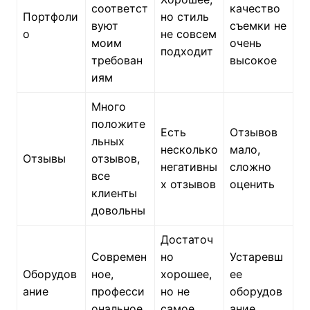
соответст
качество
Портфоли
но стиль
вуют
съемки не
о
не совсем
моим
очень
подходит
требован
высокое
иям
Много
положите
Есть
Отзывов
льных
несколько
мало,
Отзывы
отзывов,
негативны
сложно
все
х отзывов
оценить
клиенты
довольны
Достаточ
Современ
но
Устаревш
Оборудов
ное,
хорошее,
ее
ание
професси
но не
оборудов
ональное
самое
ание