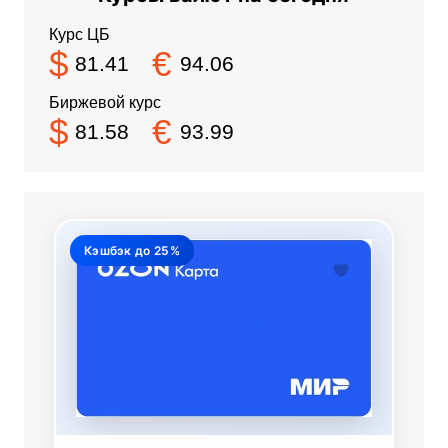
Курс ЦБ
$
€
81.41
94.06
Биржевой курс
$
€
81.58
93.99
Кэшбэк до 25%