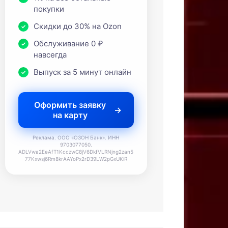
покупки
Скидки до 30% на Ozon
Обслуживание 0 ₽
навсегда
Выпуск за 5 минут онлайн
Оформить заявку
на карту
Реклама. ООО «ОЗОН Банк». ИНН
9703077050.
ADLVwa2EeAfT1KcczwC8jV6DkfVLRNjng2zan5
77Kxwsj6Rm8krAAYoPx2rD39LW2pGxUKiR