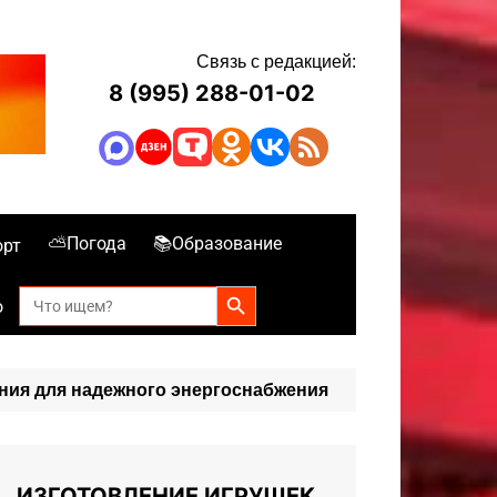
Связь с редакцией:
8 (995) 288-01-02
⛅Погода
📚Образование
орт
Search Button
Search
о
for:
ния для надежного энергоснабжения
ИЗГОТОВЛЕНИЕ ИГРУШЕК