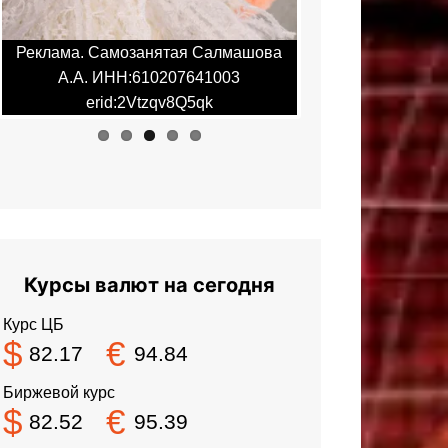
Реклама. Самозанятая Салмашова
Реклама. Самоза
А.А. ИНН:610207641003
А.А. ИНН:6
erid:2Vtzqv8Q5qk
erid:2Vt
Курсы валют на сегодня
Курс ЦБ
$
€
82.17
94.84
Биржевой курс
$
€
82.52
95.39