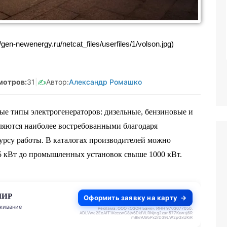
анятая Салмашова
Реклама. Самозанятая Салмашова
610207641003
А.А. ИНН:610207641003
en-newenergy.ru/netcat_files/userfiles/1/volson.jpg)
tzqv8Q5qk
erid:2Vtzqv8Q5qk
мотров:
31
|
✍️
Автор:
Александр Ромашко
е типы электрогенераторов: дизельные, бензиновые и
яются наиболее востребованными благодаря
урсу работы. В каталогах производителей можно
5 кВт до промышленных установок свыше 1000 кВт.
МИР
Оформить заявку на карту
живание
Реклама. ООО «ОЗОН Банк». ИНН 9703077050.
ADLVwa2EeAfT1KcczwC8jV6DkfVLRNjng2zan577Kxwsj6R
m8krAAYoPx2rD39LW2pGxUKiR