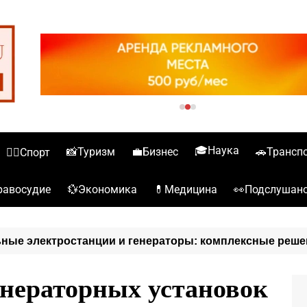
🎓Наука
📸Туризм
💼Бизнес
🚗Трансп
🏋️‍♀️Спорт
💱Экономика
💊Медицина
👀Подслушан
️Правосудие
ные электростанции и генераторы: комплексные реше
нераторных установок