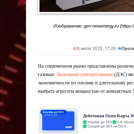
Реклама. Самозанятая Салмашова
Реклама. Самоз
А.А. ИНН:610207641003
А.А. ИНН:
Изображение: gen-newenergy.ru (https://g
erid:2Vtzqv8Q5qk
erid:2V
📅
9 июля 2025, 17:29
|
👁️
Прос
На современном рынке представлены различны
газовые.
Дизельные электростанции
(ДЭС) явл
экономичности по топливу и длительному рес
выбрать агрегаты мощностью от компактных 
Кэшбэк до 25%
Дебетовая Ozon Карта 
Кэшбэк до 25%
0 ₽ обслу
Скидки до 30% на Ozon