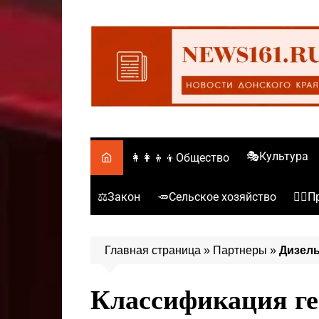
Перейти
к
содержимому
🎭Культура
👩‍👩‍👦‍👦Общество
⚖️Закон
🥕Сельское хозяйство
👮‍♂
Главная страница
»
Партнеры
»
Дизель
Классификация ге