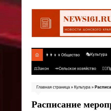
Перейти
к
содержимому
🎭Культура
👩‍👩‍👦‍👦Общество
⚖️Закон
🥕Сельское хозяйство
👮‍♂
Главная страница
»
Культура
»
Расписа
Расписание мероп