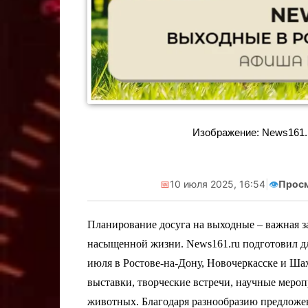
Реклама. Само
А.А. ИНН:
erid:2
Изображение: News161.r
📅
10 июля 2025, 16:54
|
👁️
Прос
Планирование досуга на выходные – важная за
насыщенной жизни. News161.ru подготовил дл
июля в Ростове-на-Дону, Новочеркасске и Ша
выставки, творческие встречи, научные меро
животных. Благодаря разнообразию предложен