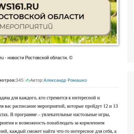
занятая Салмашова
Реклама. Самозанятая Салмашова
610207641003
А.А. ИНН:610207641003
Vtzqv8Q5qk
erid:2Vtzqv8Q5qk
u - новости Ростовской области. ©
мотров:
345
|
✍️
Автор:
Александр Ромашко
дача для каждого, кто стремится к интересной и
я вас расписание мероприятий, которые пройдут 12 и 13
хтах. В программе – увлекательные настольные игры,
приятия и возможность понаблюдать за кормлением
ий, каждый сможет найти что-то интересное для себя, а