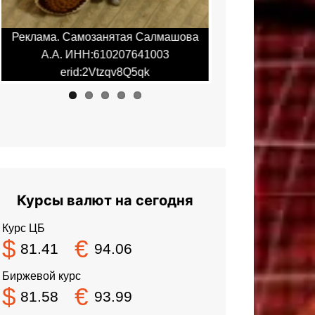
Реклама. Самозанятая Салмашова
Реклама. Самоз
А.А. ИНН:610207641003
А.А. ИНН:6
erid:2Vtzqv8Q5qk
erid:2V
Курсы валют на сегодня
Курс ЦБ
$
€
81.41
94.06
Биржевой курс
$
€
81.58
93.99