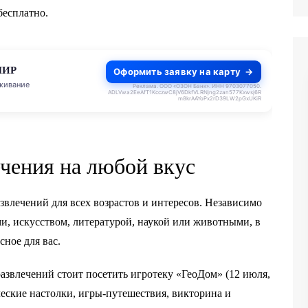
бесплатно.
МИР
Оформить заявку на карту
живание
Реклама. ООО «ОЗОН Банк». ИНН 9703077050.
ADLVwa2EeAfT1KcczwC8jV6DkfVLRNjng2zan577Kxwsj6R
m8krAAYoPx2rD39LW2pGxUKiR
ечения на любой вкус
звлечений для всех возрастов и интересов. Независимо
ми, искусством, литературой, наукой или животными, в
сное для вас.
азвлечений стоит посетить игротеку «ГеоДом» (12 июля,
ические настолки, игры-путешествия, викторина и