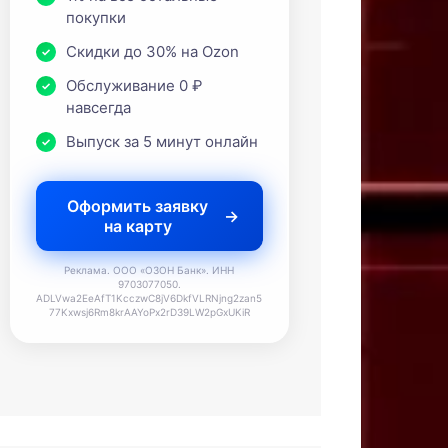
покупки
Скидки до 30% на Ozon
Обслуживание 0 ₽
навсегда
Выпуск за 5 минут онлайн
Оформить заявку
на карту
Реклама. ООО «ОЗОН Банк». ИНН
9703077050.
ADLVwa2EeAfT1KcczwC8jV6DkfVLRNjng2zan5
77Kxwsj6Rm8krAAYoPx2rD39LW2pGxUKiR