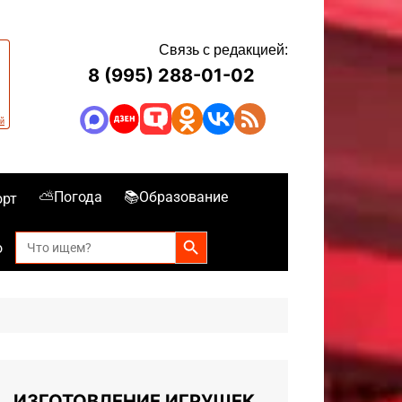
Связь с редакцией:
8 (995) 288-01-02
⛅Погода
📚Образование
орт
Search Button
Search
о
for:
ИЗГОТОВЛЕНИЕ ИГРУШЕК