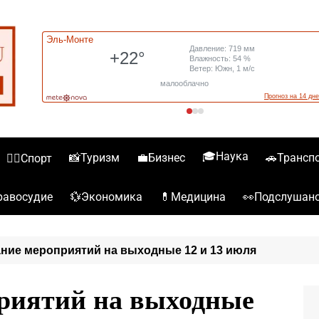
🎓Наука
📸Туризм
💼Бизнес
🚗Трансп
🏋️‍♀️Спорт
💱Экономика
💊Медицина
👀Подслушан
️Правосудие
ние мероприятий на выходные 12 и 13 июля
риятий на выходные