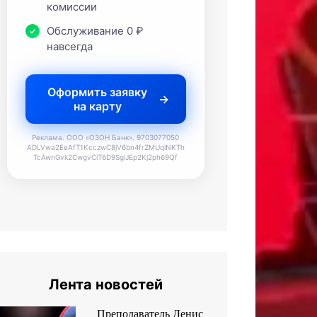
комиссии
Обслуживание 0 ₽
навсегда
Оформить заявку
на карту
Реклама. ООО «ОЗОН Банк». 9703077050
ADLVwa2EeAfT1KcczwC8jV6bn4frZMUqiNKTh
TcAwnGvk2CwgvCiT6D9SgiJEp2Kj2ph69Qf
Лента новостей
Преподаватель Денис