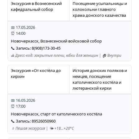
Экскурсия в Вознесенский
Посещение усыпальницы и
кафедральный собор
колокольни главного
храма донского казачества
📅 17.05.2026
⏰ 14:00
Новочеркасск, Вознесенский войсковой собор
📞 Запись: 8(908)173-30-45
⛪ Дресс-код: закрытые плечи, юбки для женщин | 🏠 Внутри
Экскурсия «От костёла до
История донских поляков и
кирхи»
немцев, посещение
католического костёла и
лютеранской кирхи
📅 16.05.2026
⏰ 17:00
Новочеркасск, старт от католического костёла
📞 Запись: 89526050960
🚶 Пешая экскурсия | 🌤️ +18…+20°C