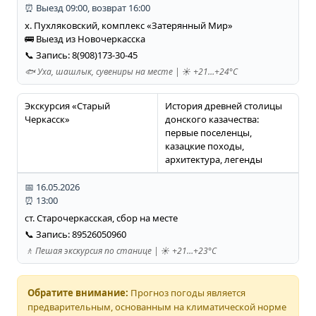
⏰ Выезд 09:00, возврат 16:00
х. Пухляковский, комплекс «Затерянный Мир»
🚌 Выезд из Новочеркасска
📞 Запись: 8(908)173-30-45
🐟 Уха, шашлык, сувениры на месте | ☀️ +21…+24°C
Экскурсия «Старый
История древней столицы
Черкасск»
донского казачества:
первые поселенцы,
казацкие походы,
архитектура, легенды
📅 16.05.2026
⏰ 13:00
ст. Старочеркасская, сбор на месте
📞 Запись: 89526050960
🚶 Пешая экскурсия по станице | ☀️ +21…+23°C
Обратите внимание:
Прогноз погоды является
предварительным, основанным на климатической норме