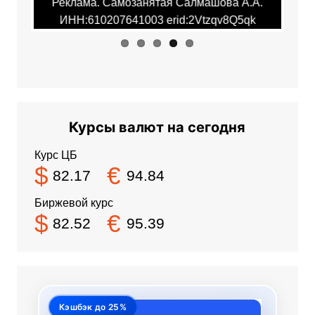
 Самозанятая Салмашова А.А.
Реклама. Самозанята
207641003 erid:2Vtzqv8Q5qk
ИНН:610207641003 e
Курсы валют на сегодня
Курс ЦБ
$
€
82.17
94.84
Биржевой курс
$
€
82.52
95.39
Кэшбэк до 25%