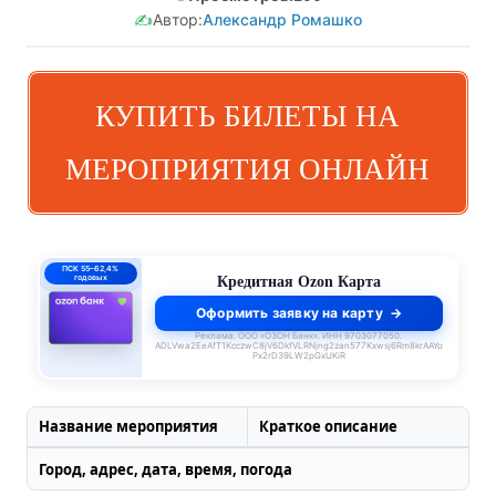
✍️
Автор:
Александр Ромашко
КУПИТЬ БИЛЕТЫ НА
МЕРОПРИЯТИЯ ОНЛАЙН
ПСК 55–62,4%
годовых
Кредитная Ozon Карта
Оформить заявку на карту
Реклама. ООО «ОЗОН Банк». ИНН 9703077050.
ADLVwa2EeAfT1KcczwC8jV6DkfVLRNjng2zan577Kxwsj6Rm8krAAYo
Px2rD39LW2pGxUKiR
Название мероприятия
Краткое описание
Город, адрес, дата, время, погода