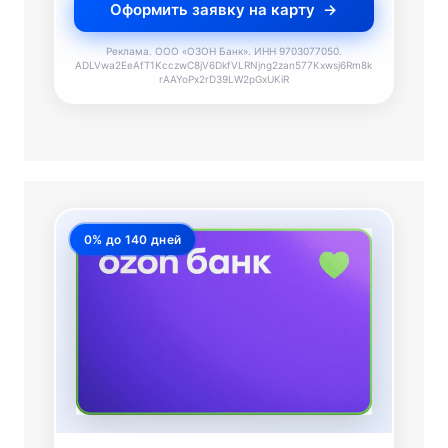
Оформить заявку на карту
Реклама. ООО «ОЗОН Банк». ИНН 9703077050.
ADLVwa2EeAfT1KcczwC8jV6DkfVLRNjng2zan577Kxwsj6Rm8k
rAAYoPx2rD39LW2pGxUKiR
0% до 140 дней