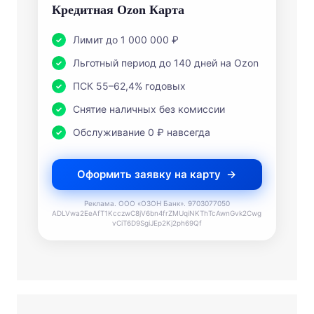
Кредитная Ozon Карта
Лимит до 1 000 000 ₽
Льготный период до 140 дней на Ozon
ПСК 55–62,4% годовых
Снятие наличных без комиссии
Обслуживание 0 ₽ навсегда
Оформить заявку на карту
Реклама. ООО «ОЗОН Банк». 9703077050
ADLVwa2EeAfT1KcczwC8jV6bn4frZMUqiNKThTcAwnGvk2Cwg
vCiT6D9SgiJEp2Kj2ph69Qf