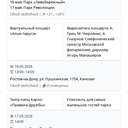
16 мая: Парк «Левобережный»
17 мая: Парк Революции
❗️ Вход свободный | ☀️ +21…+24°C
Виртуальный концерт
Видеозапись концерта: А.
«Алые паруса»
Грин, М. Чюрлёнис, А.
Глазунов. Симфонический
оркестр Московской
филармонии, дирижёр
Игорь Манашеров
📅 16.05.2026
⏰ 13:00–14:00
Ростов-на-Дону, ул. Пушкинская, 175А, Кинозал
❗️ Вход свободный | 🏠 В помещении
Театр папы Карло:
Спектакль для самых
«Правила Дружбы»
маленьких гостей парка
📅 17.05.2026
⏰ 14:00