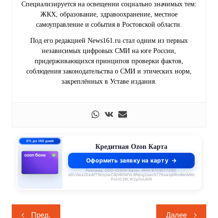
Специализируется на освещении социально значимых тем:
ЖКХ, образование, здравоохранение, местное
самоуправление и события в Ростовской области.
Под его редакцией News161.ru стал одним из первых
независимых цифровых СМИ на юге России,
придерживающихся принципов проверки фактов,
соблюдения законодательства о СМИ и этических норм,
закреплённых в Уставе издания.
0% до 140 дней
Кредитная Ozon Карта
Оформить заявку на карту
Реклама. ООО «ОЗОН Банк». ИНН 9703077050.
ADLVwa2EeAfT1KcczwC8jV6DkfVLRNjng2zan577Kxwsj6Rm8krAAYo
Px2rD39LW2pGxUKiR
Навигация
Пред.
Далее