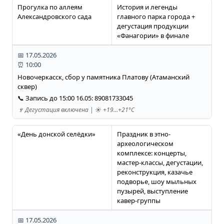
Прогулка по аллеям
История и легенды
Александровского сада
главного парка города +
дегустация продукции
«Фанагории» в финале
📅 17.05.2026
⏰ 10:00
Новочеркасск, сбор у памятника Платову (Атаманский
сквер)
📞 Запись до 15:00 16.05: 89081733045
🍷 Дегустация включена | ☀️ +19…+21°C
«День донской селёдки»
Праздник в этно-
археологическом
комплексе: концерты,
мастер-классы, дегустации,
реконструкция, казачье
подворье, шоу мыльных
пузырей, выступление
кавер-группы
📅 17.05.2026