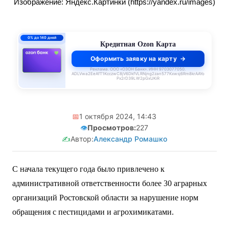
Изображение: Яндекс.Картинки (https://yandex.ru/images)
0% до 140 дней
Кредитная Ozon Карта
Оформить заявку на карту
Реклама. ООО «ОЗОН Банк». ИНН 9703077050.
ADLVwa2EeAfT1KcczwC8jV6DkfVLRNjng2zan577Kxwsj6Rm8krAAYo
Px2rD39LW2pGxUKiR
📅
1 октября 2024, 14:43
👁️
Просмотров:
227
✍️
Автор:
Александр Ромашко
С начала текущего года было привлечено к
административной ответственности более 30 аграрных
организаций Ростовской области за нарушение норм
обращения с пестицидами и агрохимикатами.