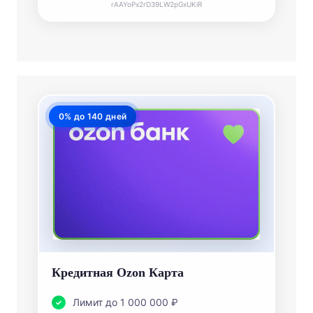
rAAYoPx2rD39LW2pGxUKiR
0% до 140 дней
Кредитная Ozon Карта
Лимит до 1 000 000 ₽