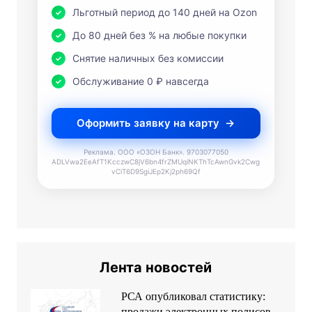
Льготный период до 140 дней на Ozon
До 80 дней без % на любые покупки
Снятие наличных без комиссии
Обслуживание 0 ₽ навсегда
Оформить заявку на карту
Реклама. ООО «ОЗОН Банк». 9703077050
ADLVwa2EeAfT1KcczwC8jV6bn4frZMUqiNKThTcAwnGvk2Cwg
vCiT6D9SgiJEp2Kj2ph69Qf
Лента новостей
РСА опубликовал статистику:
продажи электронных полисов