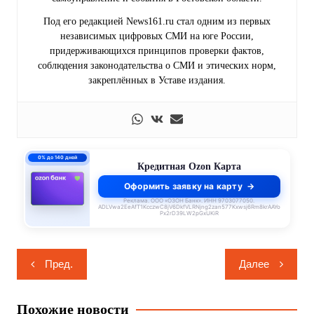
Под его редакцией News161.ru стал одним из первых
независимых цифровых СМИ на юге России,
придерживающихся принципов проверки фактов,
соблюдения законодательства о СМИ и этических норм,
закреплённых в Уставе издания.
0% до 140 дней
Кредитная Ozon Карта
Оформить заявку на карту
Реклама. ООО «ОЗОН Банк». ИНН 9703077050.
ADLVwa2EeAfT1KcczwC8jV6DkfVLRNjng2zan577Kxwsj6Rm8krAAYo
Px2rD39LW2pGxUKiR
Навигация
Пред.
Далее
по
записям
Похожие новости