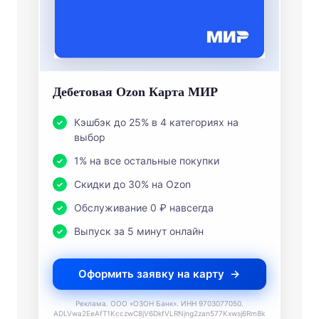
Дебетовая Ozon Карта МИР
Кэшбэк до 25% в 4 категориях на
выбор
1% на все остальные покупки
Скидки до 30% на Ozon
Обслуживание 0 ₽ навсегда
Выпуск за 5 минут онлайн
Оформить заявку на карту
Реклама. ООО «ОЗОН Банк». ИНН 9703077050.
ADLVwa2EeAfT1KcczwC8jV6DkfVLRNjng2zan577Kxwsj6Rm8k