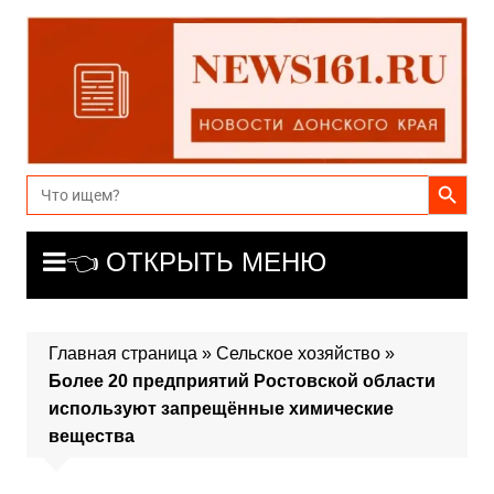
Перейти
к
содержимому
Search Button
Search
for:
👈 ОТКРЫТЬ МЕНЮ
Главная страница
»
Сельское хозяйство
»
Более 20 предприятий Ростовской области
используют запрещённые химические
вещества