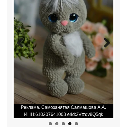
Previ
Next
ous
Реклама. Самозанятая Салмашова А.А.
Реклама. 
ИНН:610207641003 erid:2Vtzqv8Q5qk
ИНН:6102