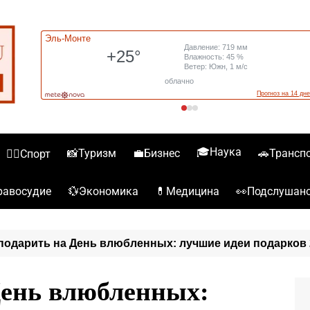
🎓Наука
📸Туризм
💼Бизнес
🚗Трансп
🏋️‍♀️Спорт
💱Экономика
💊Медицина
👀Подслушан
️Правосудие
подарить на День влюбленных: лучшие идеи подарков 
День влюбленных: