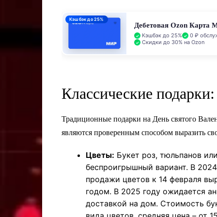
Кэшбэк до 25%
Дебетовая Ozon Карта 
Кэшбэк до 25%
0 ₽ обслу
Скидки до 30% на Ozon
Классические подарки:
Традиционные подарки на День святого Вален
являются проверенным способом выразить свои
Цветы:
Букет роз, тюльпанов или
беспроигрышный вариант. В 2024 
продажи цветов к 14 февраля вы
годом. В 2025 году ожидается а
доставкой на дом. Стоимость бу
вида цветов, средняя цена – от 1