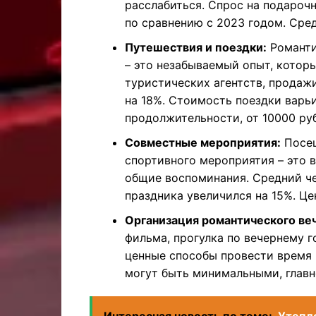
расслабиться. Спрос на подароч
по сравнению с 2023 годом. Сред
Путешествия и поездки:
Романти
– это незабываемый опыт, котор
туристических агентств, продаж
на 18%. Стоимость поездки варь
продолжительности, от 10000 ру
Совместные мероприятия:
Посещ
спортивного мероприятия – это 
общие воспоминания. Средний че
праздника увеличился на 15%. Це
Организация романтического ве
фильма, прогулка по вечернему г
ценные способы провести время 
могут быть минимальными, главно
Интересная новость по теме:
Утепле