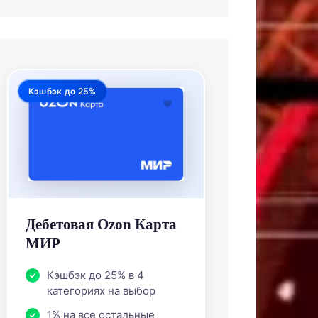
Кэшбэк до 25%
Дебетовая Ozon Карта
МИР
Кэшбэк до 25% в 4
категориях на выбор
1% на все остальные