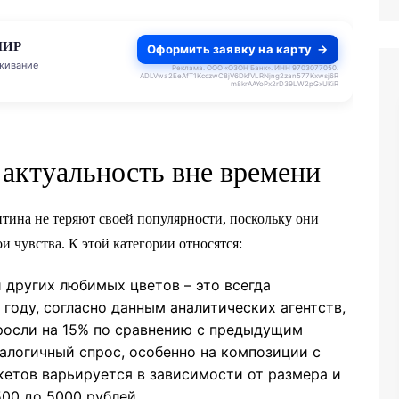
МИР
Оформить заявку на карту
живание
Реклама. ООО «ОЗОН Банк». ИНН 9703077050.
ADLVwa2EeAfT1KcczwC8jV6DkfVLRNjng2zan577Kxwsj6R
m8krAAYoPx2rD39LW2pGxUKiR
 актуальность вне времени
тина не теряют своей популярности, поскольку они
 чувства. К этой категории относятся:
 других любимых цветов – это всегда
году, согласно данным аналитических агентств,
росли на 15% по сравнению с предыдущим
налогичный спрос, особенно на композиции с
кетов варьируется в зависимости от размера и
500 до 5000 рублей.