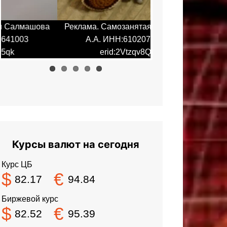
Реклама. Самозанятая Салмашова
Реклама. Самоза
А.А. ИНН:610207641003
А.А. ИНН:6
erid:2Vtzqv8Q5qk
erid:2Vt
Курсы валют на сегодня
Курс ЦБ
$
€
82.17
94.84
Биржевой курс
$
€
82.52
95.39