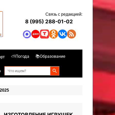
Связь с редакцией:
8 (995) 288-01-02
⛅Погода
📚Образование
орт
Search Button
Search
о
for:
2025
ИЗГОТОВЛЕНИЕ ИГРУШЕК