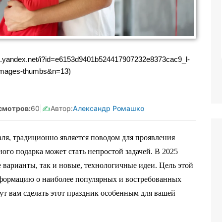
Реклама. Самозанятая Салмашова
А.А. ИНН:610207641003
erid:2Vtzqv8Q5qk
ds.yandex.net/i?id=e6153d9401b524417907232e8373cac9_l-
images-thumbs&n=13)
смотров:
60
|
✍️
Автор:
Александр Ромашко
аля, традиционно является поводом для проявления
ого подарка может стать непростой задачей. В 2025
ие варианты, так и новые, технологичные идеи. Цель этой
нформацию о наиболее популярных и востребованных
т вам сделать этот праздник особенным для вашей