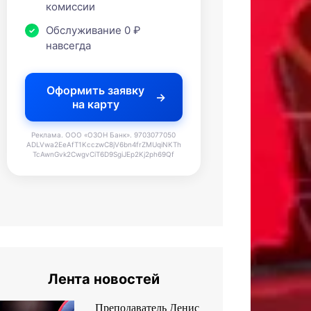
комиссии
Обслуживание 0 ₽
навсегда
Оформить заявку
на карту
Реклама. ООО «ОЗОН Банк». 9703077050
ADLVwa2EeAfT1KcczwC8jV6bn4frZMUqiNKTh
TcAwnGvk2CwgvCiT6D9SgiJEp2Kj2ph69Qf
Лента новостей
Преподаватель Денис