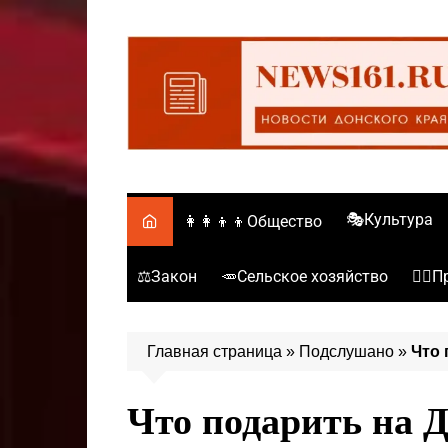
Перейти
к
содержимому
🎭Культура
👩‍👩‍👦‍👦Общество
⚖️Закон
🥕Сельское хозяйство
👮‍♂
Главная страница
»
Подслушано
»
Что 
Что подарить на 