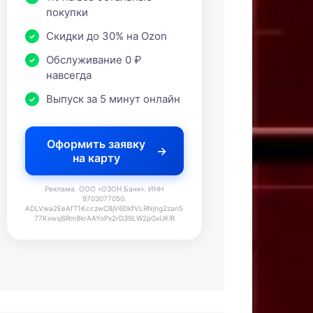
покупки
Скидки до 30% на Ozon
Обслуживание 0 ₽
навсегда
Выпуск за 5 минут онлайн
Оформить заявку
на карту
Реклама. ООО «ОЗОН Банк». ИНН
9703077050.
ADLVwa2EeAfT1KcczwC8jV6DkfVLRNjng2zan5
77Kxwsj6Rm8krAAYoPx2rD39LW2pGxUKiR