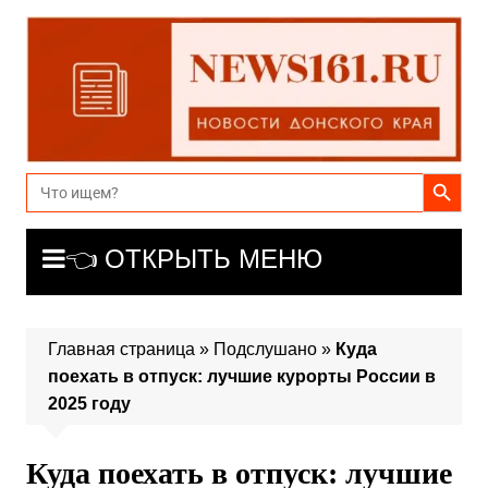
Перейти
к
содержимому
Search Button
Search
for:
👈 ОТКРЫТЬ МЕНЮ
Главная страница
»
Подслушано
»
Куда
поехать в отпуск: лучшие курорты России в
2025 году
Куда поехать в отпуск: лучшие