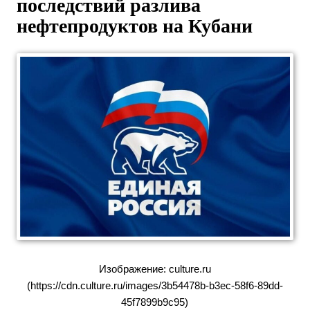
последствий разлива
нефтепродуктов на Кубани
Изображение: culture.ru
(https://cdn.culture.ru/images/3b54478b-b3ec-58f6-89dd-
45f7899b9c95)