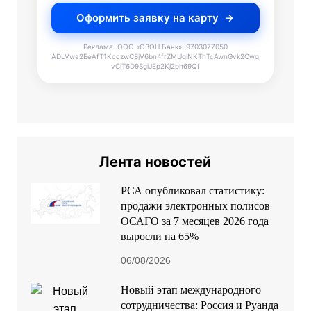
Оформить заявку на карту
Реклама. ООО «ОЗОН Банк». 9703077050
ADLVwa2EeAfT1KcczwC8jV6bn4frZMUqiNKThTcAwnGvk2Cwg
vCiT6D9SgiJEp2Kj2ph69Qf
Лента новостей
РСА опубликовал статистику:
продажи электронных полисов
ОСАГО за 7 месяцев 2026 года
выросли на 65%
06/08/2026
Новый этап международного
сотрудничества: Россия и Руанда