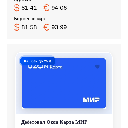
$
€
81.41
94.06
Биржевой курс
$
€
81.58
93.99
Кэшбэк до 25%
Дебетовая Ozon Карта МИР