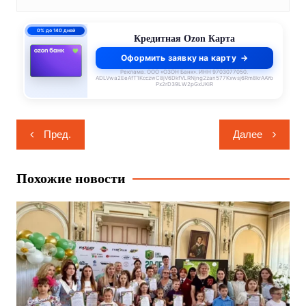
0% до 140 дней
Кредитная Ozon Карта
Оформить заявку на карту
Реклама. ООО «ОЗОН Банк». ИНН 9703077050.
ADLVwa2EeAfT1KcczwC8jV6DkfVLRNjng2zan577Kxwsj6Rm8krAAYo
Px2rD39LW2pGxUKiR
Навигация
Пред.
Далее
по
записям
Похожие новости