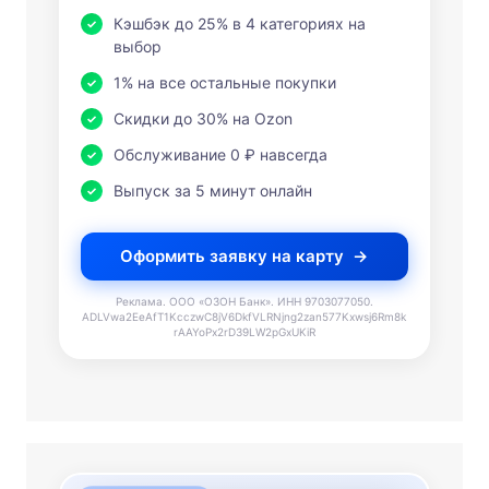
Кэшбэк до 25% в 4 категориях на
выбор
1% на все остальные покупки
Скидки до 30% на Ozon
Обслуживание 0 ₽ навсегда
Выпуск за 5 минут онлайн
Оформить заявку на карту
Реклама. ООО «ОЗОН Банк». ИНН 9703077050.
ADLVwa2EeAfT1KcczwC8jV6DkfVLRNjng2zan577Kxwsj6Rm8k
rAAYoPx2rD39LW2pGxUKiR