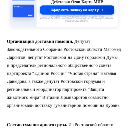
Кредитная Ozon Карта
Оформить заявку на карту
Реклама. ООО «ОЗОН Банк». ИНН 9703077050.
ADLVwa2EeAfT1KcczwC8jV6DkfVLRNjng2zan577Kxwsj6Rm8krAAYo
Px2rD39LW2pGxUKiR
Организация доставки помощи.
Депутат
Законодательного Собрания Ростовской области Магомед
Дарсигов, депутат Ростовской-на-Дону городской Думы
и председатель регионального общественного совета
партпроекта “Единой России” “Чистая страна” Наталья
Давыдова, а также депутат Ростовской гордумы и
региональный координатор партпроекта “Защита
животного мира” Виталий Ломиворотов совместно
организовали доставку гуманитарной помощи на Кубань.
Состав гуманитарного груза.
Из Ростовской области