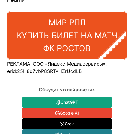
времени.
МИР РПЛ
КУПИТЬ БИЛЕТ НА МАТЧ
ФК РОСТОВ
РЕКЛАМА, ООО «Яндекс-Медиасервисы»,
erid:25H8d7vbP8SRTvHZrUcdLB
Обсудить в нейросетях
ChatGPT
Google AI
Grok