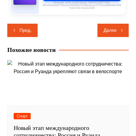
Реклама. ООО «ОЗОН Банк». ИНН 9703077050.
ADLVwa2EeAfT1KcczwC8jV6DkfVLRNjng2zan577Kxwsj6Rm8krAAYo
Px2rD39LW2pGxUKiR
Навигация
Пред.
Далее
по
записям
Похожие новости
Спорт
Новый этап международного
сотрудничества: Россия и Руанда