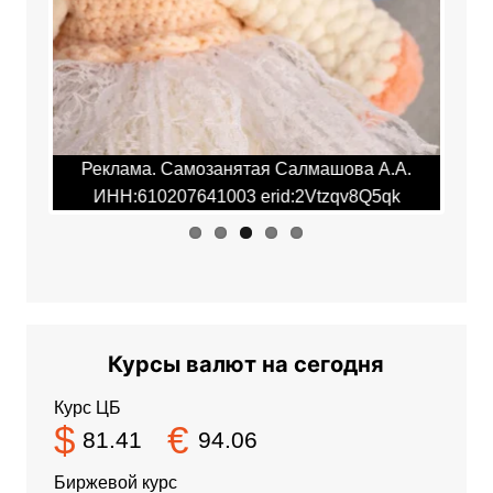
.А.
Реклама. Самозанятая Салмашова А.А.
Ре
qk
ИНН:610207641003 erid:2Vtzqv8Q5qk
И
Курсы валют на сегодня
Курс ЦБ
$
€
81.41
94.06
Биржевой курс