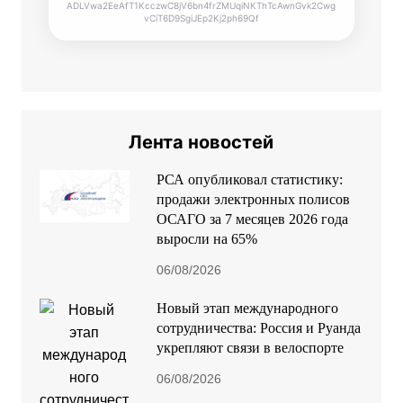
ADLVwa2EeAfT1KcczwC8jV6bn4frZMUqiNKThTcAwnGvk2Cwg
vCiT6D9SgiJEp2Kj2ph69Qf
Лента новостей
РСА опубликовал статистику:
продажи электронных полисов
ОСАГО за 7 месяцев 2026 года
выросли на 65%
06/08/2026
Новый этап международного
сотрудничества: Россия и Руанда
укрепляют связи в велоспорте
06/08/2026