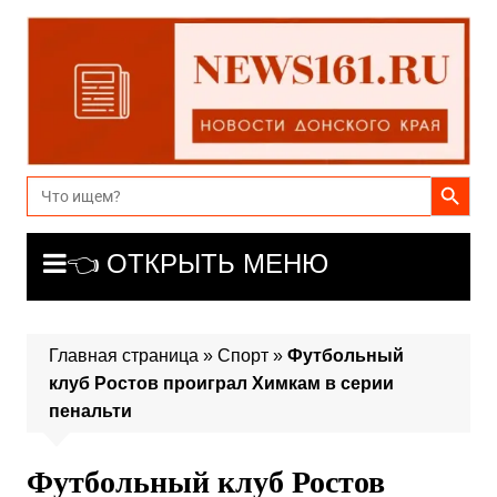
Перейти
к
содержимому
Search Button
Search
for:
👈 ОТКРЫТЬ МЕНЮ
Главная страница
»
Спорт
»
Футбольный
клуб Ростов проиграл Химкам в серии
пенальти
Футбольный клуб Ростов