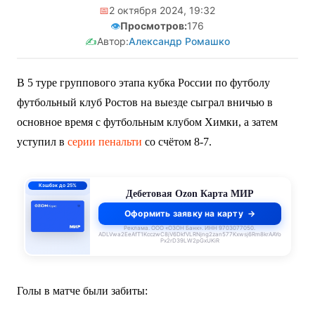
📅
2 октября 2024, 19:32
👁️
Просмотров:
176
✍️
Автор:
Александр Ромашко
В 5 туре группового этапа кубка России по футболу
футбольный клуб Ростов на выезде сыграл вничью в
основное время с футбольным клубом Химки, а затем
уступил в
серии пенальти
со счётом 8-7.
0% до 140 дней
Кредитная Ozon Карта
Оформить заявку на карту
Реклама. ООО «ОЗОН Банк». ИНН 9703077050.
ADLVwa2EeAfT1KcczwC8jV6DkfVLRNjng2zan577Kxwsj6Rm8krAAYo
Px2rD39LW2pGxUKiR
Голы в матче были забиты: