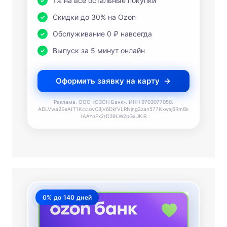
1% на все остальные покупки
Скидки до 30% на Ozon
Обслуживание 0 ₽ навсегда
Выпуск за 5 минут онлайн
Оформить заявку на карту
Реклама. ООО «ОЗОН Банк». ИНН 9703077050.
ADLVwa2EeAfT1KcczwC8jV6DkfVLRNjng2zan577Kxwsj6Rm8k
rAAYoPx2rD39LW2pGxUKiR
0% до 140 дней