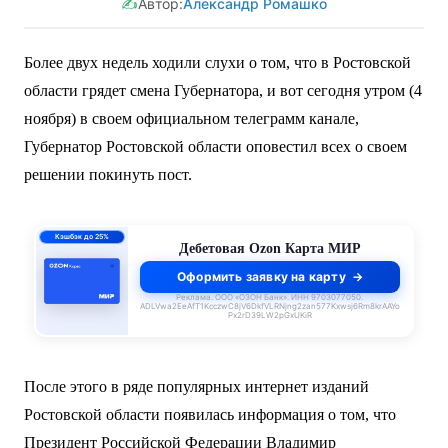
✍️
Автор:
Александр Ромашко
Более двух недель ходили слухи о том, что в Ростовской
области грядет смена Губернатора, и вот сегодня утром (4
ноября) в своем официальном телеграмм канале,
Губернатор Ростовской области оповестил всех о своем
решении покинуть пост.
ПСК 55–62,4%
годовых
Кредитная Ozon Карта
Оформить заявку на карту
Реклама. ООО «ОЗОН Банк». ИНН 9703077050.
ADLVwa2EeAfT1KcczwC8jV6DkfVLRNjng2zan577Kxwsj6Rm8krAAYo
Px2rD39LW2pGxUKiR
После этого в ряде популярных интернет изданий
Ростовской области появилась информация о том, что
Президент Российской Федерации Владимир