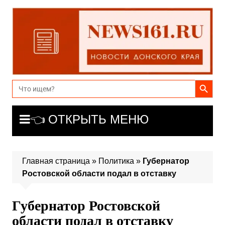
Перейти
к
содержимому
Search Button
Search
for:
👈 ОТКРЫТЬ МЕНЮ
Главная страница
»
Политика
»
Губернатор
Ростовской области подал в отставку
Губернатор Ростовской
области подал в отставку