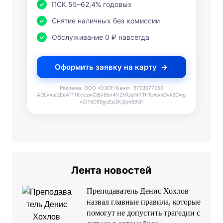
ПСК 55–62,4% годовых
Снятие наличных без комиссии
Обслуживание 0 ₽ навсегда
Оформить заявку на карту
Реклама. ООО «ОЗОН Банк». 9703077050
ADLVwa2EeAfT1KcczwC8jV6bn4frZMUqiNKThTcAwnGvk2Cwg
vCiT6D9SgiJEp2Kj2ph69Qf
Лента новостей
Преподаватель Денис Хохлов
назвал главные правила, которые
помогут не допустить трагедии с