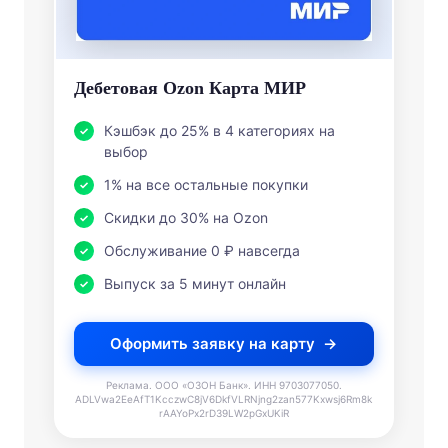
Дебетовая Ozon Карта МИР
Кэшбэк до 25% в 4 категориях на
выбор
1% на все остальные покупки
Скидки до 30% на Ozon
Обслуживание 0 ₽ навсегда
Выпуск за 5 минут онлайн
Оформить заявку на карту
Реклама. ООО «ОЗОН Банк». ИНН 9703077050.
ADLVwa2EeAfT1KcczwC8jV6DkfVLRNjng2zan577Kxwsj6Rm8k
rAAYoPx2rD39LW2pGxUKiR