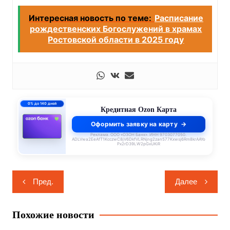
Интересная новость по теме:
Расписание
рождественских Богослужений в храмах
Ростовской области в 2025 году
0% до 140 дней
Кредитная Ozon Карта
Оформить заявку на карту
Реклама. ООО «ОЗОН Банк». ИНН 9703077050.
ADLVwa2EeAfT1KcczwC8jV6DkfVLRNjng2zan577Kxwsj6Rm8krAAYo
Px2rD39LW2pGxUKiR
Навигация
Пред.
Далее
по
записям
Похожие новости