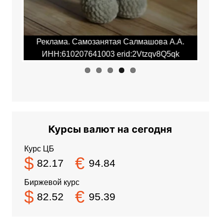
.А.
Реклама. Самозанятая Салмашова А.А.
Ре
qk
ИНН:610207641003 erid:2Vtzqv8Q5qk
И
Курсы валют на сегодня
Курс ЦБ
$
€
82.17
94.84
Биржевой курс
$
€
82.52
95.39