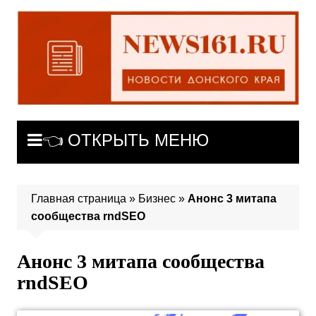
Перейти
к
содержимому
👈 ОТКРЫТЬ МЕНЮ
Главная страница
»
Бизнес
»
Анонс 3 митапа
сообщества rndSEO
Анонс 3 митапа сообщества
rndSEO