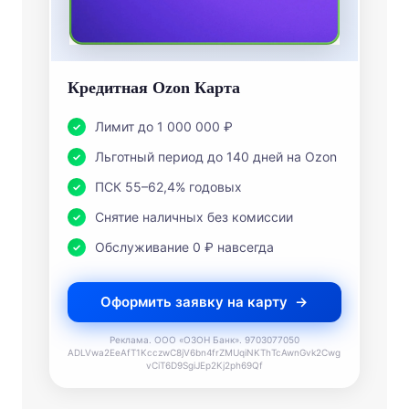
Кредитная Ozon Карта
Лимит до 1 000 000 ₽
Льготный период до 140 дней на Ozon
ПСК 55–62,4% годовых
Снятие наличных без комиссии
Обслуживание 0 ₽ навсегда
Оформить заявку на карту
Реклама. ООО «ОЗОН Банк». 9703077050
ADLVwa2EeAfT1KcczwC8jV6bn4frZMUqiNKThTcAwnGvk2Cwg
vCiT6D9SgiJEp2Kj2ph69Qf