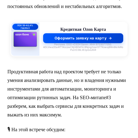
постоянных обновлений и нестабильных алгоритмов.
ПСК 55–62,4%
годовых
Кредитная Ozon Карта
Оформить заявку на карту
Реклама. ООО «ОЗОН Банк». ИНН 9703077050.
ADLVwa2EeAfT1KcczwC8jV6DkfVLRNjng2zan577Kxwsj6Rm8krAAYo
Px2rD39LW2pGxUKiR
Продуктивная работа над проектом требует не только
умения анализировать данные, но и владения нужными
инструментами для автоматизации, мониторинга и
оптимизации рутинных задач. На SEO-митапе#3
разберем, как выбрать сервисы для конкретных задач и
выжать из них максимум.
🎙 На этой встрече обсудим: