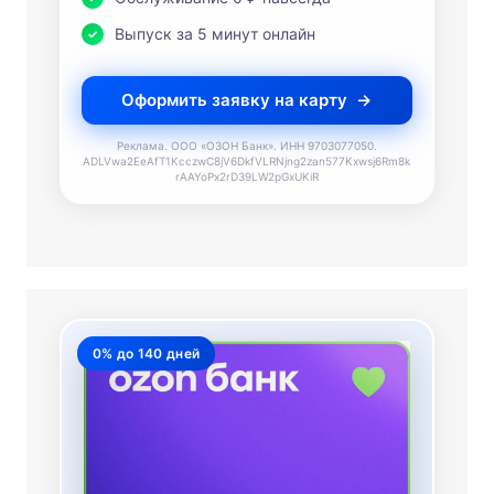
Выпуск за 5 минут онлайн
Оформить заявку на карту
Реклама. ООО «ОЗОН Банк». ИНН 9703077050.
ADLVwa2EeAfT1KcczwC8jV6DkfVLRNjng2zan577Kxwsj6Rm8k
rAAYoPx2rD39LW2pGxUKiR
0% до 140 дней