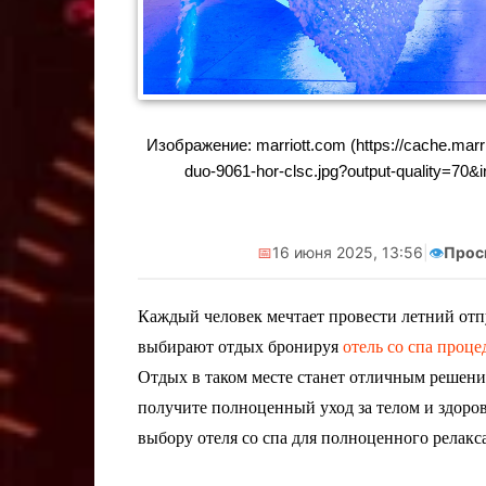
ова
Реклама. Самозанятая Салмашова
Реклама. Са
А.А. ИНН:610207641003
А.А. ИН
erid:2Vtzqv8Q5qk
erid
Изображение: marriott.com (https://cache.marr
duo-9061-hor-clsc.jpg?output-quality=70&
📅
16 июня 2025, 13:56
|
👁️
Прос
Каждый человек мечтает провести летний отпу
выбирают отдых бронируя
отель со спа проц
Отдых в таком месте станет отличным решен
получите полноценный уход за телом и здоров
выбору отеля со спа для полноценного релакс