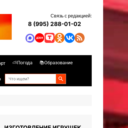
Связь с редакцией:
8 (995) 288-01-02
⛅Погода
📚Образование
орт
Search Button
Search
о
for:
ИЗГОТОВЛЕНИЕ ИГРУШЕК