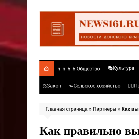
Перейти
к
содержимому
🎭Культура
👩‍👩‍👦‍👦Общество
⚖️Закон
🥕Сельское хозяйство
👮‍♂
Главная страница
»
Партнеры
»
Как вы
Как правильно выб