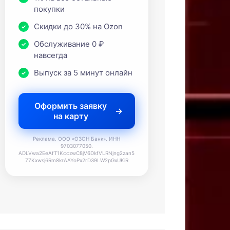
покупки
Скидки до 30% на Ozon
Обслуживание 0 ₽
навсегда
Выпуск за 5 минут онлайн
Оформить заявку
на карту
Реклама. ООО «ОЗОН Банк». ИНН
9703077050.
ADLVwa2EeAfT1KcczwC8jV6DkfVLRNjng2zan5
77Kxwsj6Rm8krAAYoPx2rD39LW2pGxUKiR