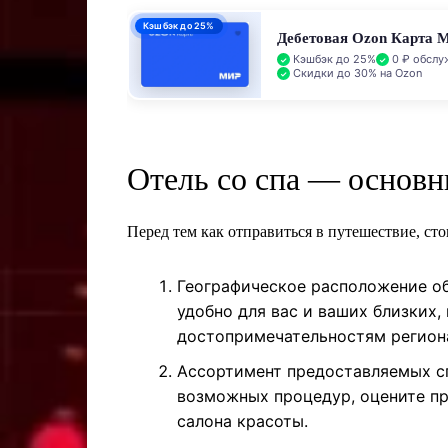
ПСК 55–62,4% годовых
Кредитная Ozon Карта
Лимит до 1 000 000 ₽
0% 
0 ₽ обслуживание
Отель со спа — основн
Перед тем как отправиться в путешествие, с
Географическое расположение об
удобно для вас и ваших близких,
достопримечательностям регион
Ассортимент предоставляемых сп
возможных процедур, оцените п
салона красоты.