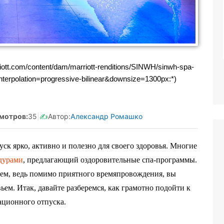
мозанятая Салмашова
Реклама. Самозанятая Салмашо
Н:610207641003
А.А. ИНН:610207641003
:2Vtzqv8Q5qk
erid:2Vtzqv8Q5qk
iott.com/content/dam/marriott-renditions/SINWH/sinwh-spa-
interpolation=progressive-bilinear&downsize=1300px:*)
мотров:
35
|
✍️
Автор:
Александр Ромашко
ск ярко, активно и полезно для своего здоровья. Многие
едурами
, предлагающий оздоровительные спа-программы.
ием, ведь помимо приятного времяпровождения, вы
ьем. Итак, давайте разберемся, как грамотно подойти к
ационного отпуска.