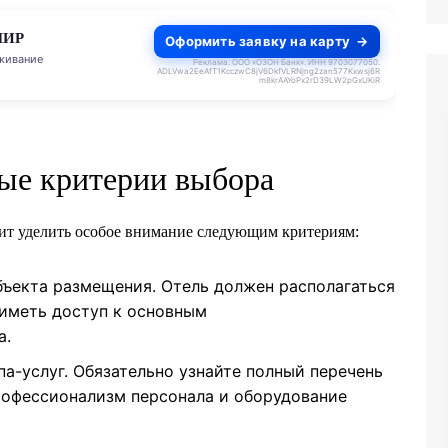
Оформить заявку на карту
до 140 дней
Реклама. ООО «ОЗОН Банк». ИНН 9703077050.
ADLVwa2EeAfT1KcczwC8jV6DkfVLRNjng2zan577Kxwsj6R
m8krAAYoPx2rD39LW2pGxUKiR
ые критерии выбора
тоит уделить особое внимание следующим критериям:
ъекта размещения. Отель должен располагаться
 иметь доступ к основным
а.
а-услуг. Обязательно узнайте полный перечень
рофессионализм персонала и оборудование