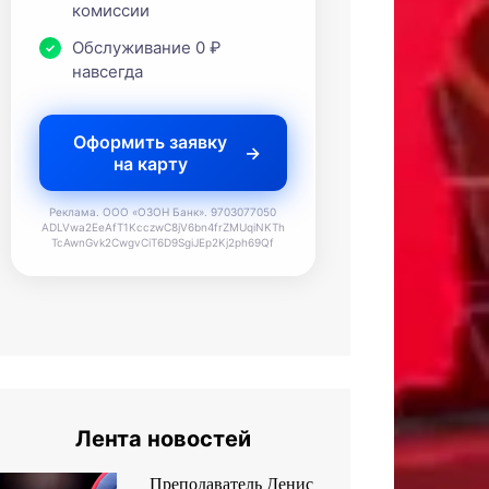
комиссии
Обслуживание 0 ₽
навсегда
Оформить заявку
на карту
Реклама. ООО «ОЗОН Банк». 9703077050
ADLVwa2EeAfT1KcczwC8jV6bn4frZMUqiNKTh
TcAwnGvk2CwgvCiT6D9SgiJEp2Kj2ph69Qf
Лента новостей
Преподаватель Денис