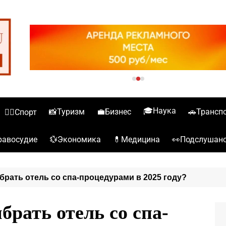
🎓Наука
📸Туризм
💼Бизнес
🚗Трансп
🏋️‍♀️Спорт
💱Экономика
💊Медицина
👀Подслушан
️Правосудие
брать отель со спа-процедурами в 2025 году?
рать отель со спа-