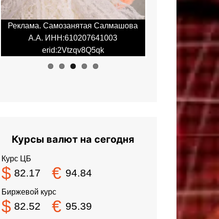
ва
Реклама. Самозанятая Салмашова
Реклама. Сам
А.А. ИНН:610207641003
А.А. ИНН
erid:2Vtzqv8Q5qk
erid:
Курсы валют на сегодня
Курс ЦБ
$
€
82.17
94.84
Биржевой курс
$
€
82.52
95.39